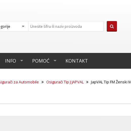
INFO
POMOĆ
KONTAKT
igurači za Automobile
Osigurači Tip J JAPVAL
JapVAL Tip FM Ženski 