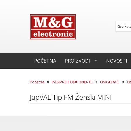
POČETNA
PROIZVODI
NOVOSTI
Početna
PASIVNE KOMPONENTE
OSIGURAČI
Os
JapVAL Tip FM Ženski MINI