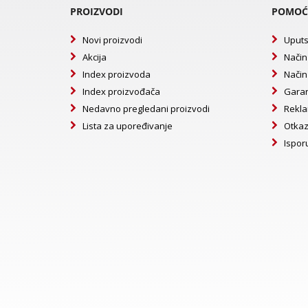
PROIZVODI
POMOĆ
Novi proizvodi
Uputs
Akcija
Način
Index proizvoda
Način
Index proizvođača
Garan
Nedavno pregledani proizvodi
Rekla
Lista za upoređivanje
Otkaz
Ispor