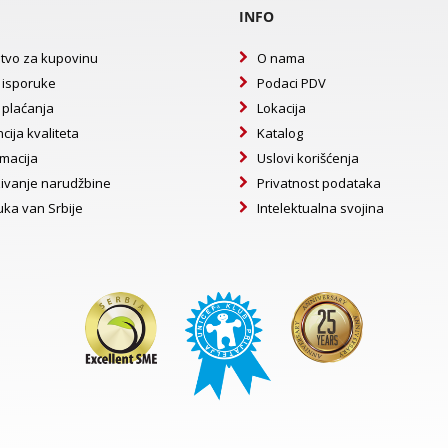
INFO
tvo za kupovinu
O nama
 isporuke
Podaci PDV
 plaćanja
Lokacija
cija kvaliteta
Katalog
macija
Uslovi korišćenja
ivanje narudžbine
Privatnost podataka
uka van Srbije
Intelektualna svojina