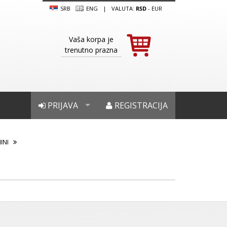
SRB
ENG
|
VALUTA:
RSD
-
EUR
Vaša korpa je
trenutno prazna
PRIJAVA
REGISTRACIJA
MINI