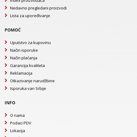
Index proizvođača
Nedavno pregledani proizvodi
Lista za upoređivanje
POMOĆ
Uputstvo za kupovinu
Način isporuke
Način plaćanja
Garancija kvaliteta
Reklamacija
Otkazivanje narudžbine
Isporuka van Srbije
INFO
O nama
Podaci PDV
Lokacija