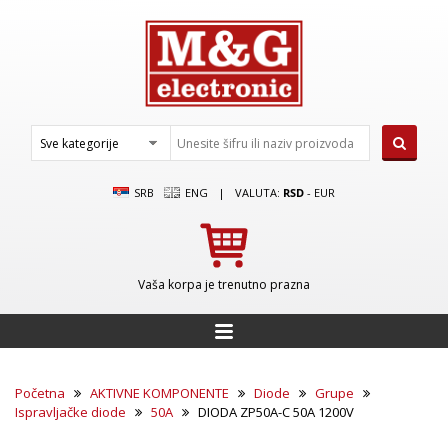
SRB
ENG
|
VALUTA:
RSD
-
EUR
Vaša korpa je trenutno prazna
Početna
AKTIVNE KOMPONENTE
Diode
Grupe
Ispravljačke diode
50A
DIODA ZP50A-C 50A 1200V