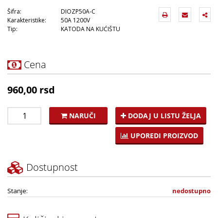
Šifra:
DIOZP50A-C
Karakteristike:
50A 1200V
Tip:
KATODA NA KUĆIŠTU
Cena
960,00 rsd
NARUČI
DODAJ U LISTU ŽELJA
UPOREDI PROIZVOD
Dostupnost
Stanje:
nedostupno