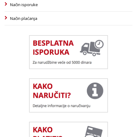
Način isporuke
Način plaćanja