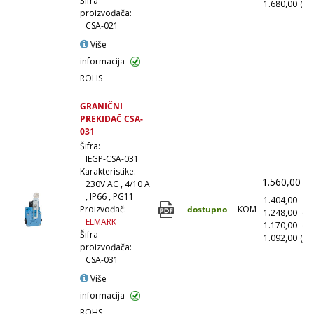
Šifra
1.680,00
(10
proizvođača:
CSA-021
Više
informacija
ROHS
GRANIČNI
PREKIDAČ CSA-
031
Šifra:
IEGP-CSA-031
Karakteristike:
1.560,00
(
230V AC , 4/10 A
, IP66 , PG11
1.404,00
(1
dostupno
KOM
Proizvođač:
1.248,00
(1
ELMARK
1.170,00
(5
Šifra
1.092,00
(10
proizvođača:
CSA-031
Više
informacija
ROHS