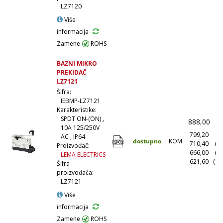
LZ7120
Više
informacija
Zamene
ROHS
BAZNI MIKRO
PREKIDAČ
LZ7121
Šifra:
IEBMP-LZ7121
Karakteristike:
SPDT ON-(ON) ,
888,00
(
10A 125/250V
799,20
(1
AC , IP64
dostupno
KOM
710,40
(1
Proizvođač:
666,00
(5
LEMA ELECTRICS
621,60
(10
Šifra
proizvođača:
LZ7121
Više
informacija
Zamene
ROHS