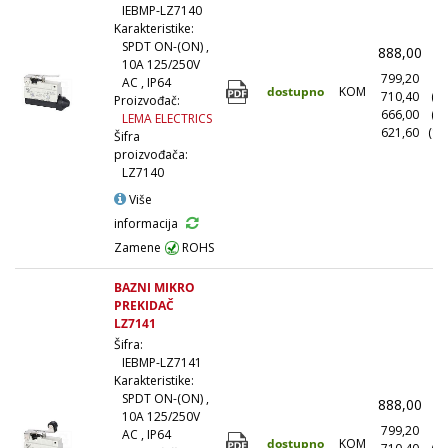
IEBMP-LZ7140
Karakteristike:
SPDT ON-(ON) ,
888,00
(
10A 125/250V
799,20
(1
AC , IP64
dostupno
KOM
710,40
(1
Proizvođač:
666,00
(5
LEMA ELECTRICS
621,60
(10
Šifra
proizvođača:
LZ7140
Više
informacija
Zamene
ROHS
BAZNI MIKRO
PREKIDAČ
LZ7141
Šifra:
IEBMP-LZ7141
Karakteristike:
SPDT ON-(ON) ,
888,00
(
10A 125/250V
799,20
(1
AC , IP64
dostupno
KOM