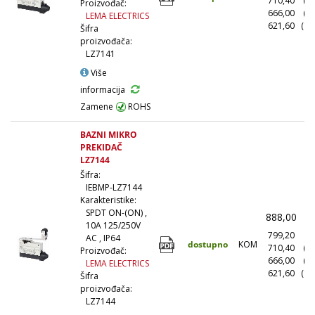
710,40
(1
Proizvođač:
666,00
(5
LEMA ELECTRICS
621,60
(10
Šifra
proizvođača:
LZ7141
Više
informacija
Zamene
ROHS
BAZNI MIKRO
PREKIDAČ
LZ7144
Šifra:
IEBMP-LZ7144
Karakteristike:
SPDT ON-(ON) ,
888,00
(
10A 125/250V
799,20
(1
AC , IP64
dostupno
KOM
710,40
(1
Proizvođač:
666,00
(5
LEMA ELECTRICS
621,60
(10
Šifra
proizvođača:
LZ7144