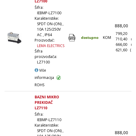
LZ7100
Šifra:
IEBMP-LZ7100
Karakteristike:
SPDT ON-(ON) ,
888,00
(
10A 125/250V
799,20
(1
AC , IP64
dostupno
KOM
710,40
(1
Proizvođač:
666,00
(5
LEMA ELECTRICS
621,60
(10
Šifra
proizvođača:
LZ7100
Više
informacija
ROHS
BAZNI MIKRO
PREKIDAČ
LZ7110
Šifra:
IEBMP-LZ7110
Karakteristike:
SPDT ON-(ON) ,
888,00
(