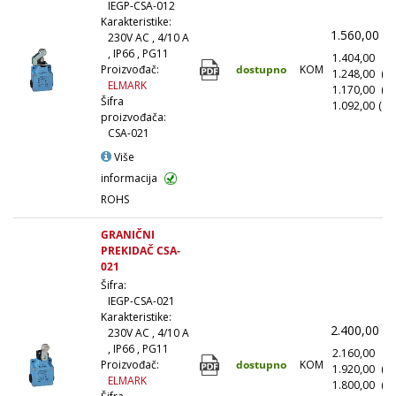
IEGP-CSA-012
Karakteristike:
1.560,00
(
230V AC , 4/10 A
, IP66 , PG11
1.404,00
(1
dostupno
KOM
Proizvođač:
1.248,00
(1
ELMARK
1.170,00
(5
Šifra
1.092,00
(10
proizvođača:
CSA-021
Više
informacija
ROHS
GRANIČNI
PREKIDAČ CSA-
021
Šifra:
IEGP-CSA-021
Karakteristike:
2.400,00
(
230V AC , 4/10 A
, IP66 , PG11
2.160,00
(1
dostupno
KOM
Proizvođač:
1.920,00
(1
ELMARK
1.800,00
(5