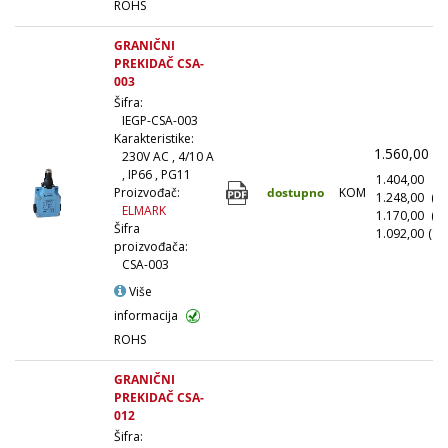
ROHS
GRANIČNI
PREKIDAČ CSA-
003
Šifra:
IEGP-CSA-003
Karakteristike:
1.560,00
(
230V AC , 4/10 A
, IP66 , PG11
1.404,00
(1
dostupno
KOM
Proizvođač:
1.248,00
(1
ELMARK
1.170,00
(5
Šifra
1.092,00
(10
proizvođača:
CSA-003
Više
informacija
ROHS
GRANIČNI
PREKIDAČ CSA-
012
Šifra: