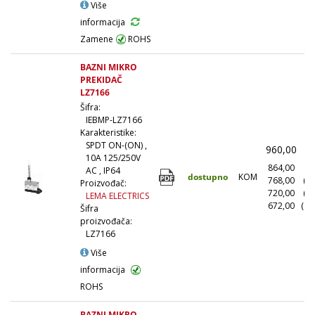
Više
informacija
Zamene
ROHS
BAZNI MIKRO
PREKIDAČ
LZ7166
Šifra:
IEBMP-LZ7166
Karakteristike:
SPDT ON-(ON) ,
960,00
(
10A 125/250V
864,00
(1
AC , IP64
dostupno
KOM
768,00
(1
Proizvođač:
720,00
(5
LEMA ELECTRICS
672,00
(10
Šifra
proizvođača:
LZ7166
Više
informacija
ROHS
BAZNI MIKRO