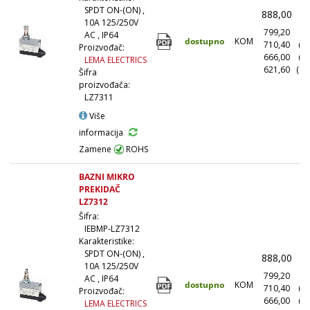
SPDT ON-(ON) ,
888,00
(
10A 125/250V
799,20
(1
AC , IP64
dostupno
KOM
710,40
(1
Proizvođač:
666,00
(5
LEMA ELECTRICS
621,60
(10
Šifra
proizvođača:
LZ7311
Više
informacija
Zamene
ROHS
BAZNI MIKRO
PREKIDAČ
LZ7312
Šifra:
IEBMP-LZ7312
Karakteristike:
SPDT ON-(ON) ,
888,00
(
10A 125/250V
799,20
(1
AC , IP64
dostupno
KOM
710,40
(1
Proizvođač:
666,00
(5
LEMA ELECTRICS