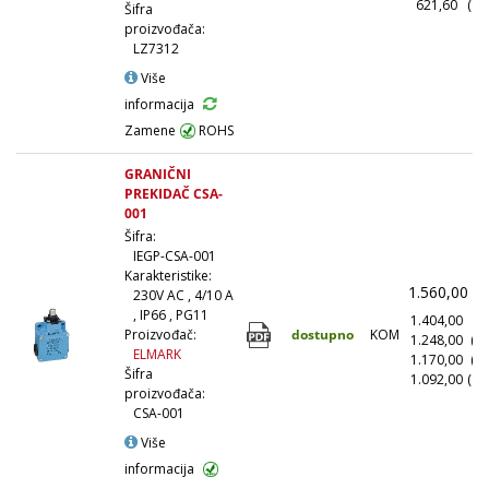
621,60
(10
Šifra
proizvođača:
LZ7312
Više
informacija
Zamene
ROHS
GRANIČNI
PREKIDAČ CSA-
001
Šifra:
IEGP-CSA-001
Karakteristike:
1.560,00
(
230V AC , 4/10 A
, IP66 , PG11
1.404,00
(1
dostupno
KOM
Proizvođač:
1.248,00
(1
ELMARK
1.170,00
(5
Šifra
1.092,00
(10
proizvođača:
CSA-001
Više
informacija