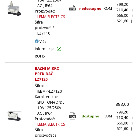
10A 125/250V
799,20
(1
AC , IP64
nedostupno
KOM
710,40
(1
Proizvođač:
666,00
(5
LEMA ELECTRICS
621,60
(10
Šifra
proizvođača:
LZ7110
Više
informacija
ROHS
BAZNI MIKRO
PREKIDAČ
LZ7120
Šifra:
IEBMP-LZ7120
Karakteristike:
SPDT ON-(ON) ,
888,00
(
10A 125/250V
799,20
(1
AC , IP64
dostupno
KOM
710,40
(1
Proizvođač:
666,00
(5
LEMA ELECTRICS
621,60
(10
Šifra
proizvođača: