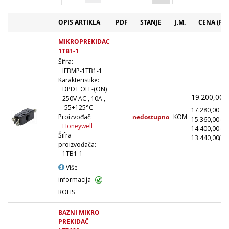
OPIS ARTIKLA
PDF
STANJE
J.M.
CENA (RS
MIKROPREKIDAC
1TB1-1
Šifra:
IEBMP-1TB1-1
Karakteristike:
DPDT OFF-(ON)
19.200,00
(
250V AC , 10A ,
-55+125°C
17.280,00
(1
nedostupno
KOM
Proizvođač:
15.360,00
(1
Honeywell
14.400,00
(5
Šifra
13.440,00
(10
proizvođača:
1TB1-1
Više
informacija
ROHS
BAZNI MIKRO
PREKIDAČ