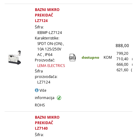
BAZNI MIKRO
PREKIDAČ
LZ7124
Šifra:
IEBMP-LZ7124
Karakteristike:
SPDT ON-(ON) ,
888,00
(
10A 125/250V
799,20
(1
AC , IP64
dostupno
KOM
710,40
(1
Proizvođač:
666,00
(5
LEMA ELECTRICS
621,60
(10
Šifra
proizvođača:
LZ7124
Više
informacija
ROHS
BAZNI MIKRO
PREKIDAČ
LZ7140
Šifra: