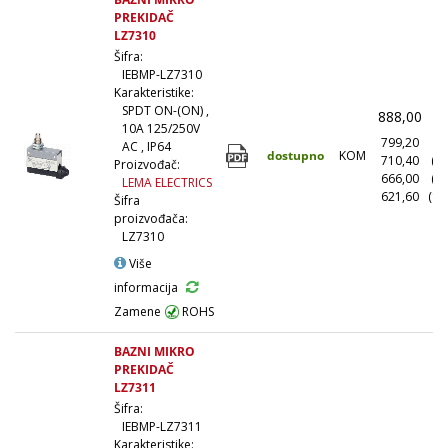
PREKIDAČ
LZ7310
Šifra:
IEBMP-LZ7310
Karakteristike:
SPDT ON-(ON) ,
888,00
(
10A 125/250V
799,20
(1
AC , IP64
dostupno
KOM
710,40
(1
Proizvođač:
666,00
(5
LEMA ELECTRICS
621,60
(10
Šifra
proizvođača:
LZ7310
Više
informacija
Zamene
ROHS
BAZNI MIKRO
PREKIDAČ
LZ7311
Šifra:
IEBMP-LZ7311
Karakteristike: