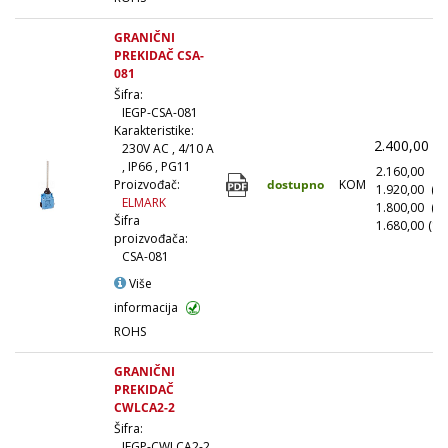
GRANIČNI
PREKIDAČ CSA-
081
Šifra:
IEGP-CSA-081
Karakteristike:
2.400,00
(
230V AC , 4/10 A
, IP66 , PG11
2.160,00
(1
dostupno
KOM
Proizvođač:
1.920,00
(1
ELMARK
1.800,00
(5
Šifra
1.680,00
(10
proizvođača:
CSA-081
Više
informacija
ROHS
GRANIČNI
PREKIDAČ
CWLCA2-2
Šifra:
IEGP-CWLCA2-2