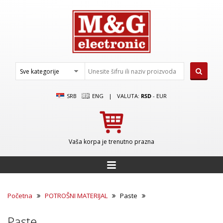
SRB
ENG
|
VALUTA:
RSD
-
EUR
Vaša korpa je trenutno prazna
Početna
POTROŠNI MATERIJAL
Paste
Paste