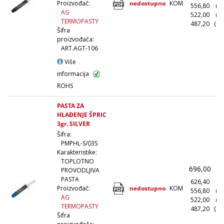
nedostupno
KOM
Proizvođač:
556,80
(1
AG
522,00
(5
TERMOPASTY
487,20
(10
Šifra
proizvođača:
ART.AGT-106
Više
informacija
ROHS
PASTA ZA
HLAĐENJE ŠPRIC
3gr. SILVER
Šifra:
PMPHL-S/03S
Karakteristike:
TOPLOTNO
696,00
(
PROVODLJIVA
PASTA
626,40
(1
nedostupno
KOM
Proizvođač:
556,80
(1
AG
522,00
(5
TERMOPASTY
487,20
(10
Šifra