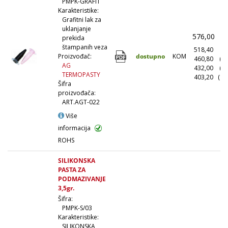
PMPK-GRAFIT
Karakteristike:
Grafitni lak za
uklanjanje
576,00
(
prekida
štampanih veza
518,40
(1
dostupno
KOM
Proizvođač:
460,80
(1
AG
432,00
(5
TERMOPASTY
403,20
(10
Šifra
proizvođača:
ART.AGT-022
Više
informacija
ROHS
SILIKONSKA
PASTA ZA
PODMAZIVANJE
3,5gr.
Šifra:
PMPK-S/03
Karakteristike:
SILIKONSKA