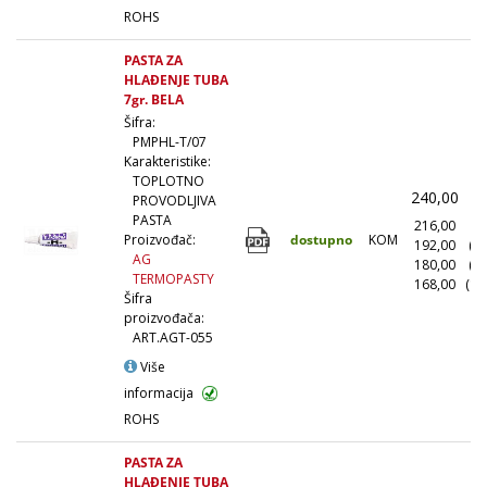
ROHS
PASTA ZA
HLAĐENJE TUBA
7gr. BELA
Šifra:
PMPHL-T/07
Karakteristike:
TOPLOTNO
240,00
(
PROVODLJIVA
PASTA
216,00
(1
dostupno
KOM
Proizvođač:
192,00
(1
AG
180,00
(5
TERMOPASTY
168,00
(10
Šifra
proizvođača:
ART.AGT-055
Više
informacija
ROHS
PASTA ZA
HLAĐENJE TUBA