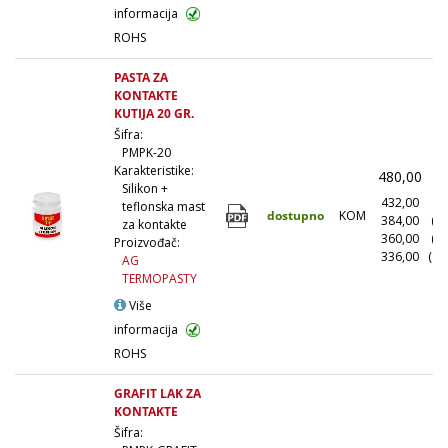
informacija
ROHS
PASTA ZA
KONTAKTE
KUTIJA 20 GR.
Šifra:
PMPK-20
Karakteristike:
480,00
(
Silikon +
432,00
(1
teflonska mast
dostupno
KOM
384,00
(1
za kontakte
360,00
(5
Proizvođač:
336,00
(10
AG
TERMOPASTY
Više
informacija
ROHS
GRAFIT LAK ZA
KONTAKTE
Šifra: