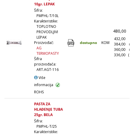
10gr. LEPAK
Šifra:
PMPHL-T/10L
Karakteristike:
TOPLOTNO
480,00
(
PROVODLJIVI
LEPAK
432,00
(1
dostupno
KOM
Proizvođač:
384,00
(1
AG
360,00
(5
TERMOPASTY
336,00
(10
Šifra
proizvođača:
ART.AGT-116
Više
informacija
ROHS
PASTA ZA
HLAĐENJE TUBA
25gr. BELA
Šifra:
PMPHL-T/25
Karakteristike: