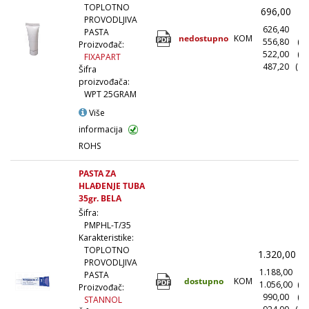
TOPLOTNO
696,00
(
PROVODLJIVA
626,40
(1
PASTA
nedostupno
KOM
556,80
(1
Proizvođač:
522,00
(5
FIXAPART
487,20
(10
Šifra
proizvođača:
WPT 25GRAM
Više
informacija
ROHS
PASTA ZA
HLAĐENJE TUBA
35gr. BELA
Šifra:
PMPHL-T/35
Karakteristike:
TOPLOTNO
1.320,00
(
PROVODLJIVA
1.188,00
(1
PASTA
dostupno
KOM
1.056,00
(1
Proizvođač:
990,00
(5
STANNOL