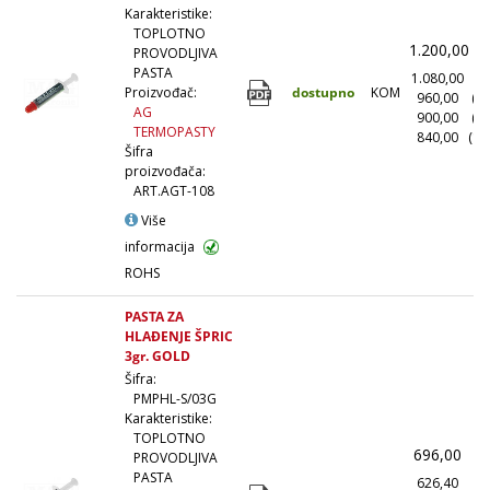
Karakteristike:
TOPLOTNO
1.200,00
(
PROVODLJIVA
PASTA
1.080,00
(1
dostupno
KOM
Proizvođač:
960,00
(1
AG
900,00
(5
TERMOPASTY
840,00
(10
Šifra
proizvođača:
ART.AGT-108
Više
informacija
ROHS
PASTA ZA
HLAĐENJE ŠPRIC
3gr. GOLD
Šifra:
PMPHL-S/03G
Karakteristike:
TOPLOTNO
696,00
(
PROVODLJIVA
PASTA
626,40
(1