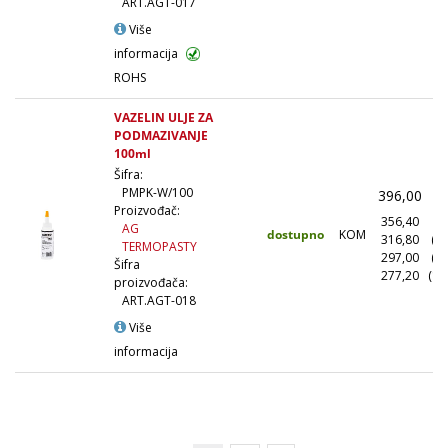
ART.AGT-017
Više
informacija
ROHS
VAZELIN ULJE ZA
PODMAZIVANJE
100ml
Šifra:
PMPK-W/100
396,00
(
Proizvođač:
356,40
(1
AG
dostupno
KOM
316,80
(1
TERMOPASTY
297,00
(5
Šifra
277,20
(10
proizvođača:
ART.AGT-018
Više
informacija