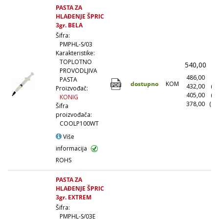
PASTA ZA
HLAĐENJE ŠPRIC
3gr. BELA
Šifra:
PMPHL-S/03
Karakteristike:
TOPLOTNO
540,00
(
PROVODLJIVA
486,00
(1
PASTA
dostupno
KOM
432,00
(1
Proizvođač:
405,00
(5
KONIG
378,00
(10
Šifra
proizvođača:
COOLP100WT
Više
informacija
ROHS
PASTA ZA
HLAĐENJE ŠPRIC
3gr. EXTREM
Šifra:
PMPHL-S/03E