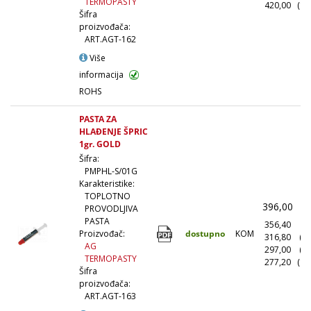
TERMOPASTY
420,00
(10
Šifra
proizvođača:
ART.AGT-162
Više
informacija
ROHS
PASTA ZA
HLAĐENJE ŠPRIC
1gr. GOLD
Šifra:
PMPHL-S/01G
Karakteristike:
TOPLOTNO
396,00
(
PROVODLJIVA
PASTA
356,40
(1
dostupno
KOM
Proizvođač:
316,80
(1
AG
297,00
(5
TERMOPASTY
277,20
(10
Šifra
proizvođača:
ART.AGT-163