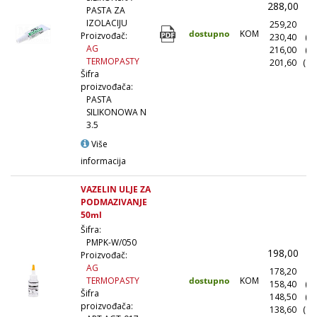
288,00
(
PASTA ZA
IZOLACIJU
259,20
(1
dostupno
KOM
Proizvođač:
230,40
(1
AG
216,00
(5
TERMOPASTY
201,60
(10
Šifra
proizvođača:
PASTA
SILIKONOWA N
3.5
Više
informacija
VAZELIN ULJE ZA
PODMAZIVANJE
50ml
Šifra:
PMPK-W/050
198,00
(
Proizvođač:
AG
178,20
(1
dostupno
KOM
TERMOPASTY
158,40
(1
Šifra
148,50
(5
proizvođača:
138,60
(10