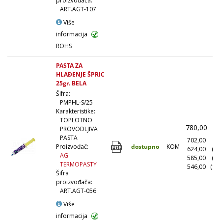
proizvođača:
ART.AGT-107
Više
informacija
ROHS
PASTA ZA
HLAĐENJE ŠPRIC
25gr. BELA
Šifra:
PMPHL-S/25
Karakteristike:
TOPLOTNO
780,00
(
PROVODLJIVA
PASTA
702,00
(1
dostupno
KOM
Proizvođač:
624,00
(1
AG
585,00
(5
TERMOPASTY
546,00
(10
Šifra
proizvođača:
ART.AGT-056
Više
informacija