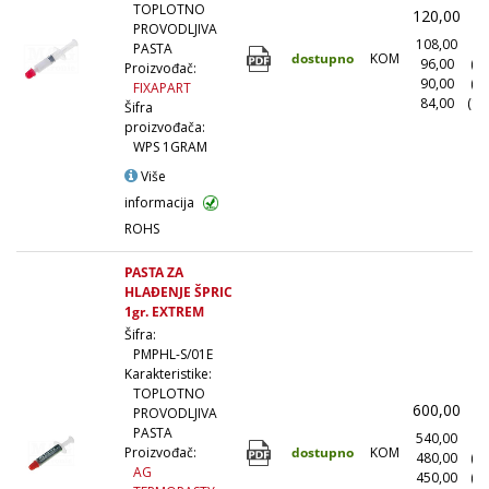
TOPLOTNO
120,00
(
PROVODLJIVA
108,00
(1
PASTA
dostupno
KOM
96,00
(1
Proizvođač:
90,00
(5
FIXAPART
84,00
(10
Šifra
proizvođača:
WPS 1GRAM
Više
informacija
ROHS
PASTA ZA
HLAĐENJE ŠPRIC
1gr. EXTREM
Šifra:
PMPHL-S/01E
Karakteristike:
TOPLOTNO
600,00
(
PROVODLJIVA
PASTA
540,00
(1
dostupno
KOM
Proizvođač:
480,00
(1
AG
450,00
(5