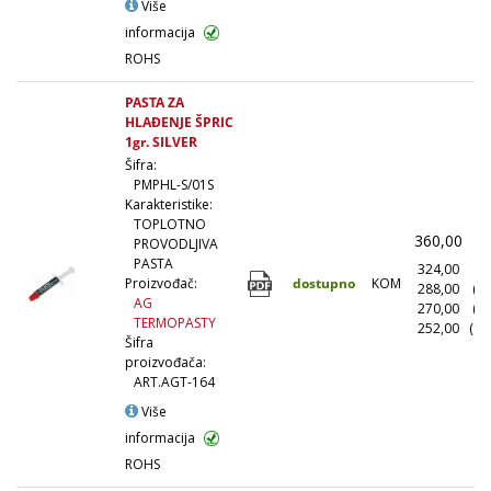
Više
informacija
ROHS
PASTA ZA
HLAĐENJE ŠPRIC
1gr. SILVER
Šifra:
PMPHL-S/01S
Karakteristike:
TOPLOTNO
360,00
(
PROVODLJIVA
PASTA
324,00
(1
dostupno
KOM
Proizvođač:
288,00
(1
AG
270,00
(5
TERMOPASTY
252,00
(10
Šifra
proizvođača:
ART.AGT-164
Više
informacija
ROHS