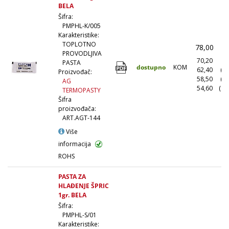
BELA
Šifra:
PMPHL-K/005
Karakteristike:
TOPLOTNO
78,00
(
PROVODLJIVA
70,20
(1
PASTA
dostupno
KOM
62,40
(1
Proizvođač:
58,50
(5
AG
54,60
(10
TERMOPASTY
Šifra
proizvođača:
ART.AGT-144
Više
informacija
ROHS
PASTA ZA
HLAĐENJE ŠPRIC
1gr. BELA
Šifra:
PMPHL-S/01
Karakteristike: