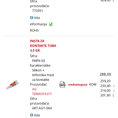
924,00
(10
Šifra
proizvođača:
770351
Više
informacija
ROHS
PASTA ZA
KONTAKTE TUBA
3,5 GR.
Šifra:
PMPK-03
Karakteristike:
Silikon +
288,00
(
teflonska mast
za kontakte
259,20
(1
nedostupno
KOM
Proizvođač:
230,40
(1
AG
216,00
(5
TERMOPASTY
201,60
(10
Šifra
proizvođača:
ART.AGT-064
Više