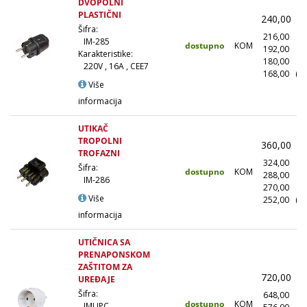
DVOPOLNI
PLASTIČNI
240,00
(
Šifra:
216,00
(
IM-285
dostupno
KOM
192,00
(1
Karakteristike:
180,00
(5
220V , 16A , CEE7
168,00
(1
Više
informacija
UTIKAČ
TROPOLNI
360,00
(
TROFAZNI
324,00
(
Šifra:
dostupno
KOM
288,00
(1
IM-286
270,00
(5
Više
252,00
(1
informacija
UTIČNICA SA
PRENAPONSKOM
ZAŠTITOM ZA
720,00
(
UREĐAJE
Šifra:
648,00
(
dostupno
KOM
IMUPC