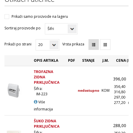
Prikaži samo proizvode na lageru
Sortiraj proizvode po
Prikaži po strani
Vrsta prikaza
OPIS ARTIKLA
PDF
STANJE
J.M.
CENA (RS
TROFAZNA
ZIDNA
396,00
(
PRIKLJUČNICA
356,40
(
Šifra:
nedostupno
KOM
316,80
(1
IM-223
297,00
(5
Više
277,20
(1
informacija
ŠUKO ZIDNA
288,00
(
PRIKLJUČNICA
Šifra: