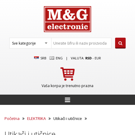
SRB
ENG
|
VALUTA:
RSD
-
EUR
Vaša korpa je trenutno prazna
Početna
ELEKTRIKA
Utikači i utičnice
Utikači i utičnice