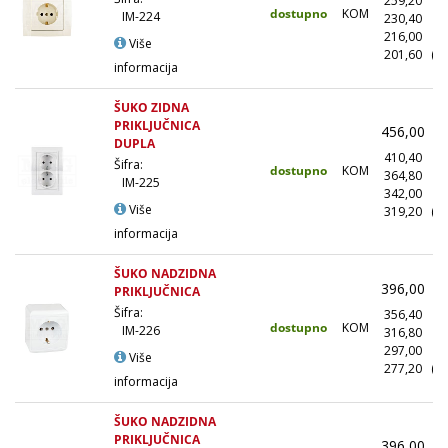
259,20
(
dostupno
KOM
IM-224
230,40
(1
216,00
(5
Više
201,60
(1
informacija
ŠUKO ZIDNA
PRIKLJUČNICA
456,00
(
DUPLA
410,40
(
Šifra:
dostupno
KOM
364,80
(1
IM-225
342,00
(5
Više
319,20
(1
informacija
ŠUKO NADZIDNA
396,00
(
PRIKLJUČNICA
Šifra:
356,40
(
dostupno
KOM
IM-226
316,80
(1
297,00
(5
Više
277,20
(1
informacija
ŠUKO NADZIDNA
PRIKLJUČNICA
396,00
(