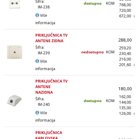
Šifra:
dostupno
KOM
768,00
(1
IM-238
720,00
(5
Više
672,00
(1
informacija
PRIKLJUČNICA TV
288,00
(
ANTENE ZIDNA
Šifra:
259,20
(
nedostupno
KOM
IM-239
230,40
(1
216,00
(5
Više
201,60
(1
informacija
PRIKLJUČNICA TV
ANTENE
180,00
(
NAZIDNA
162,00
(
Šifra:
dostupno
KOM
144,00
(1
IM-240
135,00
(5
Više
126,00
(1
informacija
PRIKLJUČNICA
KABLOVSKA