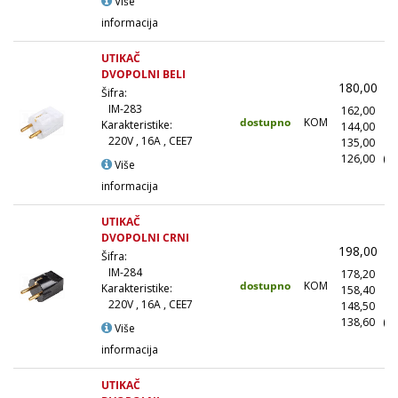
Više
informacija
UTIKAČ
DVOPOLNI BELI
180,00
(
Šifra:
IM-283
162,00
(
dostupno
KOM
Karakteristike:
144,00
(1
220V , 16A , CEE7
135,00
(5
126,00
(1
Više
informacija
UTIKAČ
DVOPOLNI CRNI
198,00
(
Šifra:
IM-284
178,20
(
dostupno
KOM
Karakteristike:
158,40
(1
220V , 16A , CEE7
148,50
(5
138,60
(1
Više
informacija
UTIKAČ