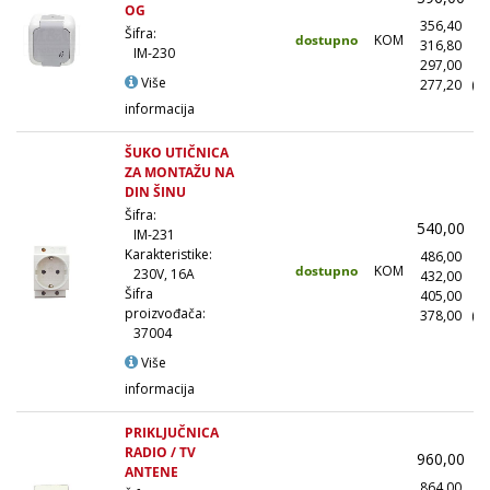
OG
356,40
(
Šifra:
dostupno
KOM
316,80
(1
IM-230
297,00
(5
Više
277,20
(1
informacija
ŠUKO UTIČNICA
ZA MONTAŽU NA
DIN ŠINU
Šifra:
540,00
(
IM-231
Karakteristike:
486,00
(
dostupno
KOM
230V, 16A
432,00
(1
Šifra
405,00
(5
proizvođača:
378,00
(1
37004
Više
informacija
PRIKLJUČNICA
RADIO / TV
960,00
(
ANTENE
864,00
(