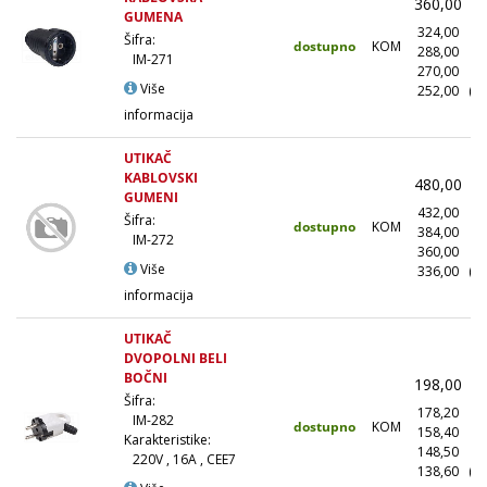
360,00
(
GUMENA
324,00
(
Šifra:
dostupno
KOM
288,00
(1
IM-271
270,00
(5
Više
252,00
(1
informacija
UTIKAČ
KABLOVSKI
480,00
(
GUMENI
432,00
(
Šifra:
dostupno
KOM
384,00
(1
IM-272
360,00
(5
Više
336,00
(1
informacija
UTIKAČ
DVOPOLNI BELI
BOČNI
198,00
(
Šifra:
178,20
(
IM-282
dostupno
KOM
158,40
(1
Karakteristike:
148,50
(5
220V , 16A , CEE7
138,60
(1