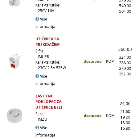
576,00
(1
Karakteristike:
540,00
(5
250V 16A
504,00
(1
Više
informacija
UTIČNICA SA
PREKIDAČEM
360,00
(
Šifra:
IMUPR
324,00
(
dostupno
KOM
Karakteristike:
288,00
(1
230V 2,5A 575W
270,00
(5
252,00
(1
Više
informacija
ZAŠTITNI
POKLOPAC ZA
24,00
(
UTIČNICE BELI
21,60
(
Šifra:
dostupno
KOM
19,20
(1
IMZU
18,00
(5
Više
16,80
(1
informacija