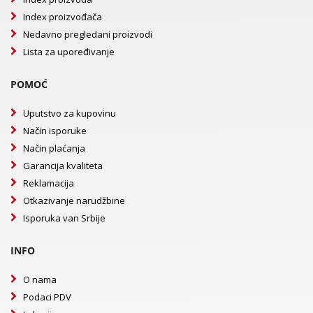
Index proizvođača
Nedavno pregledani proizvodi
Lista za upoređivanje
POMOĆ
Uputstvo za kupovinu
Način isporuke
Način plaćanja
Garancija kvaliteta
Reklamacija
Otkazivanje narudžbine
Isporuka van Srbije
INFO
O nama
Podaci PDV