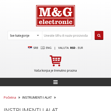
SRB
ENG
|
VALUTA:
RSD
-
EUR
Vaša korpa je trenutno prazna
Početna
INSTRUMENTI I ALAT
INSTRUMENTI I ALAT