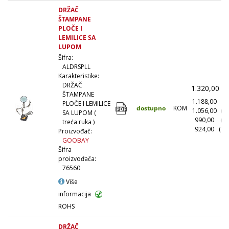
DRŽAČ
ŠTAMPANE
PLOČE I
LEMILICE SA
LUPOM
Šifra:
ALDRSPLL
Karakteristike:
DRŽAČ
1.320,00
(
ŠTAMPANE
1.188,00
(1
PLOČE I LEMILICE
dostupno
KOM
1.056,00
(1
SA LUPOM (
990,00
(5
treća ruka )
924,00
(10
Proizvođač:
GOOBAY
Šifra
proizvođača:
76560
Više
informacija
ROHS
DRŽAČ