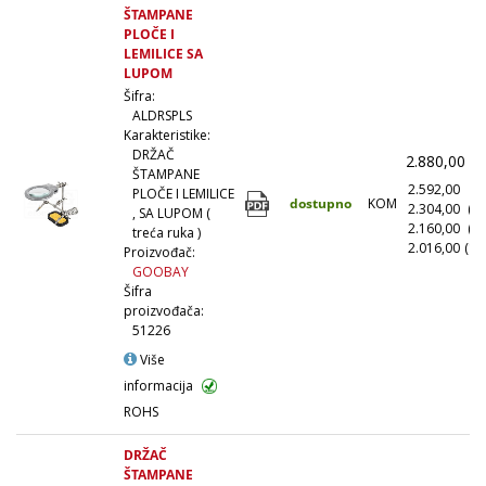
ŠTAMPANE
PLOČE I
LEMILICE SA
LUPOM
Šifra:
ALDRSPLS
Karakteristike:
DRŽAČ
2.880,00
(
ŠTAMPANE
2.592,00
(1
PLOČE I LEMILICE
dostupno
KOM
2.304,00
(1
, SA LUPOM (
2.160,00
(5
treća ruka )
2.016,00
(10
Proizvođač:
GOOBAY
Šifra
proizvođača:
51226
Više
informacija
ROHS
DRŽAČ
ŠTAMPANE