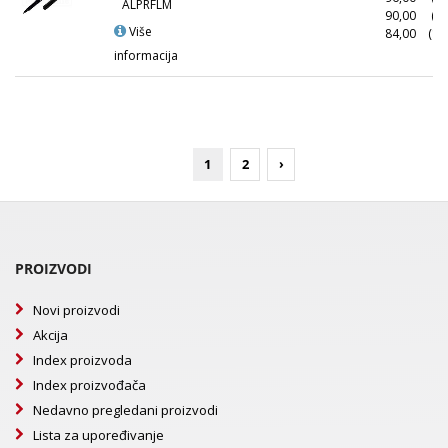
ALPRFLM
90,00
(5
Više
84,00
(10
informacija
1
2
›
PROIZVODI
Novi proizvodi
Akcija
Index proizvoda
Index proizvođača
Nedavno pregledani proizvodi
Lista za upoređivanje