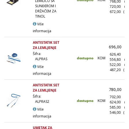
LEMILICU SA
768,00
(1
SUNĐEROM I
720,00
(5
DRŽAČEM ZA
672,00
(10
TINOL
Više
informacija
ANTISTATIK SET
696,00
(
ZA LEMLJENJE
Šifra:
626,40
(1
dostupno
KOM
ALPRAS
556,80
(1
522,00
(5
Više
487,20
(10
informacija
ANTISTATIK SET
780,00
(
ZA LEMLJENJE
Šifra:
702,00
(1
dostupno
KOM
ALPRAS2
624,00
(1
585,00
(5
Više
546,00
(10
informacija
UMETAK ZA