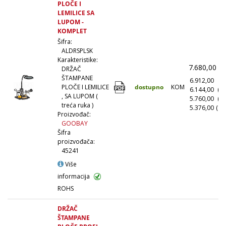
PLOČE I
LEMILICE SA
LUPOM -
KOMPLET
Šifra:
ALDRSPLSK
Karakteristike:
7.680,00
(
DRŽAČ
ŠTAMPANE
6.912,00
(1
dostupno
KOM
PLOČE I LEMILICE
6.144,00
(1
, SA LUPOM (
5.760,00
(5
treća ruka )
5.376,00
(10
Proizvođač:
GOOBAY
Šifra
proizvođača:
45241
Više
informacija
ROHS
DRŽAČ
ŠTAMPANE