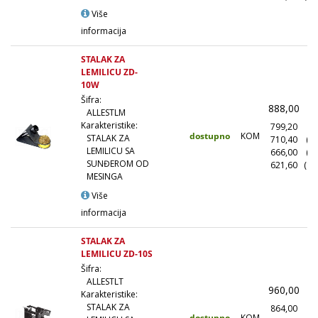
Više
informacija
STALAK ZA
LEMILICU ZD-
10W
Šifra:
888,00
(
ALLESTLM
Karakteristike:
799,20
(1
dostupno
KOM
STALAK ZA
710,40
(1
LEMILICU SA
666,00
(5
SUNĐEROM OD
621,60
(10
MESINGA
Više
informacija
STALAK ZA
LEMILICU ZD-10S
Šifra:
ALLESTLT
960,00
(
Karakteristike:
STALAK ZA
864,00
(1
dostupno
KOM