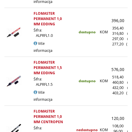
informacija
FLOMASTER
PERMANENT 1,0
396,00
(
MM EDDING
356,40
(1
Šifra:
dostupno
KOM
316,80
(1
ALPRFL1.0
297,00
(5
Više
277,20
(10
informacija
FLOMASTER
PERMANENT 1,5
576,00
(
MM EDDING
518,40
(1
Šifra:
dostupno
KOM
460,80
(1
ALPRFL1.5
432,00
(5
Više
403,20
(10
informacija
FLOMASTER
PERMANENT 1,0
120,00
(
MM CENTROPEN
108,00
(1
Šifra:
nedostupno
KOM
96,00
(1