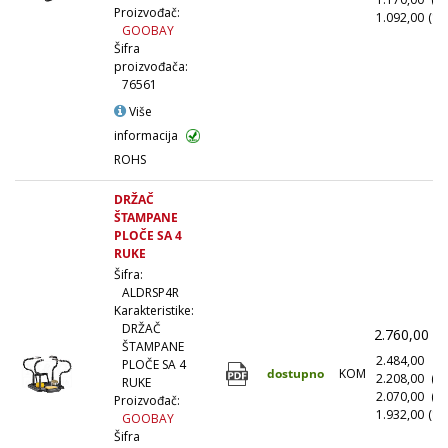
Proizvođač:
1.092,00
(10
GOOBAY
Šifra
proizvođača:
76561
Više
informacija
ROHS
DRŽAČ
ŠTAMPANE
PLOČE SA 4
RUKE
Šifra:
ALDRSP4R
Karakteristike:
DRŽAČ
2.760,00
(
ŠTAMPANE
2.484,00
(1
PLOČE SA 4
dostupno
KOM
2.208,00
(1
RUKE
2.070,00
(5
Proizvođač:
1.932,00
(10
GOOBAY
Šifra