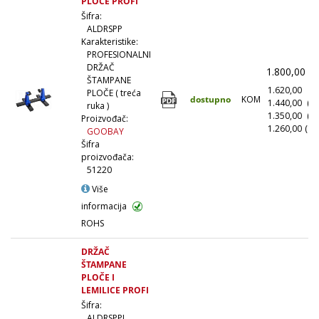
PLOČE PROFI
Šifra:
ALDRSPP
Karakteristike:
PROFESIONALNI
DRŽAČ
1.800,00
(
ŠTAMPANE
1.620,00
(1
PLOČE ( treća
dostupno
KOM
1.440,00
(1
ruka )
1.350,00
(5
Proizvođač:
1.260,00
(10
GOOBAY
Šifra
proizvođača:
51220
Više
informacija
ROHS
DRŽAČ
ŠTAMPANE
PLOČE I
LEMILICE PROFI
Šifra:
ALDRSPPL