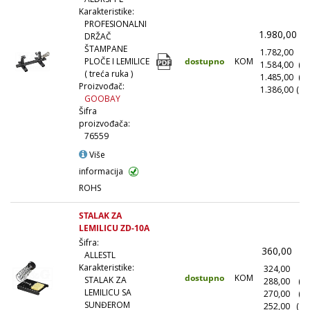
Karakteristike:
PROFESIONALNI
1.980,00
(
DRŽAČ
ŠTAMPANE
1.782,00
(1
dostupno
KOM
PLOČE I LEMILICE
1.584,00
(1
( treća ruka )
1.485,00
(5
Proizvođač:
1.386,00
(10
GOOBAY
Šifra
proizvođača:
76559
Više
informacija
ROHS
STALAK ZA
LEMILICU ZD-10A
Šifra:
360,00
(
ALLESTL
Karakteristike:
324,00
(1
dostupno
KOM
STALAK ZA
288,00
(1
LEMILICU SA
270,00
(5
SUNĐEROM
252,00
(10