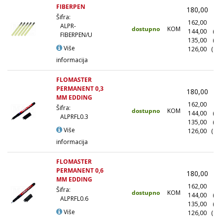
FIBERPEN
180,00
(
Šifra:
162,00
(1
ALPR-
dostupno
KOM
144,00
(1
FIBERPEN/U
135,00
(5
Više
126,00
(10
informacija
FLOMASTER
PERMANENT 0,3
180,00
(
MM EDDING
162,00
(1
Šifra:
dostupno
KOM
144,00
(1
ALPRFL0.3
135,00
(5
Više
126,00
(10
informacija
FLOMASTER
PERMANENT 0,6
180,00
(
MM EDDING
162,00
(1
Šifra:
dostupno
KOM
144,00
(1
ALPRFL0.6
135,00
(5
Više
126,00
(10