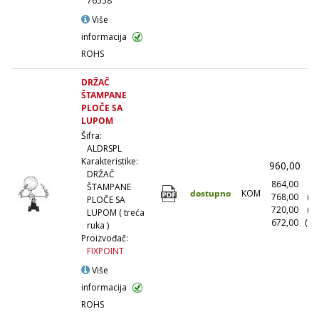
76558
Više
informacija
ROHS
DRŽAČ
ŠTAMPANE
PLOČE SA
LUPOM
Šifra:
ALDRSPL
Karakteristike:
960,00
(
DRŽAČ
864,00
(1
ŠTAMPANE
dostupno
KOM
768,00
(1
PLOČE SA
720,00
(5
LUPOM ( treća
672,00
(10
ruka )
Proizvođač:
FIXPOINT
Više
informacija
ROHS