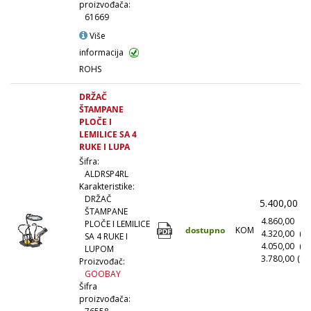
proizvođača:
61669
Više
informacija
ROHS
DRŽAČ
ŠTAMPANE
PLOČE I
LEMILICE SA 4
RUKE I LUPA
Šifra:
ALDRSP4RL
Karakteristike:
DRŽAČ
5.400,00
(
ŠTAMPANE
4.860,00
(1
PLOČE I LEMILICE
dostupno
KOM
4.320,00
(1
SA 4 RUKE I
4.050,00
(5
LUPOM
3.780,00
(10
Proizvođač:
GOOBAY
Šifra
proizvođača: