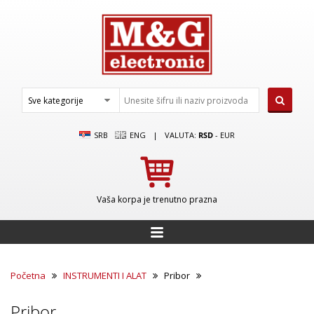
SRB
ENG
|
VALUTA:
RSD
-
EUR
Vaša korpa je trenutno prazna
Početna
INSTRUMENTI I ALAT
Pribor
Pribor