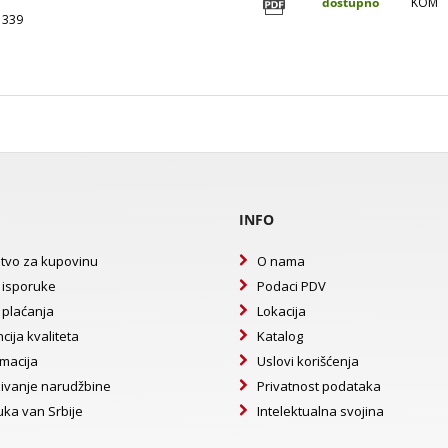
dostupno
KOM
1339
INFO
tvo za kupovinu
O nama
 isporuke
Podaci PDV
 plaćanja
Lokacija
cija kvaliteta
Katalog
macija
Uslovi korišćenja
ivanje narudžbine
Privatnost podataka
uka van Srbije
Intelektualna svojina