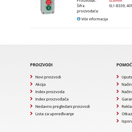
Proizvođač:
ELMARK
Šifra
EL1-B339, 40
proizvođača:
Više informacija
PROIZVODI
POMOĆ
Novi proizvodi
Uputs
Akcija
Način
Index proizvoda
Način
Index proizvođača
Garan
Nedavno pregledani proizvodi
Rekla
Lista za upoređivanje
Otkaz
Ispor