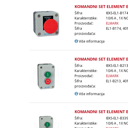
KOMANDNI SET ELEMENT E
Šifra:
IEKS-EL1-B17
Karakteristike:
10/6 A , 1X NC
Proizvođač:
ELMARK
Šifra
EL1-B174, 40
proizvođača:
Više informacija
KOMANDNI SET ELEMENT E
Šifra:
IEKS-EL1-B21
Karakteristike:
10/6 A , 1X N
Proizvođač:
ELMARK
Šifra
EL1-B213, 40
proizvođača:
Više informacija
KOMANDNI SET ELEMENT E
Šifra:
IEKS-EL1-B33
Karakteristike:
10/6 A , 1X N