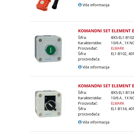
Više informacija
KOMANDNI SET ELEMENT E
Šifra:
IEKS-EL1-B10
Karakteristike:
10/6 A , 1X NO
Proizvođač:
ELMARK
Šifra
EL1-B102, 40
proizvođača:
Više informacija
KOMANDNI SET ELEMENT E
Šifra:
IEKS-EL1-B13
Karakteristike:
10/6 A , 1X 
Proizvođač:
ELMARK
Šifra
EL1-B134, 40
proizvođača:
Više informacija