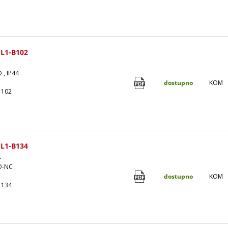
L1-B102
2
 , IP44
dostupno
KOM
1102
L1-B134
4
NO-NC
dostupno
KOM
1134