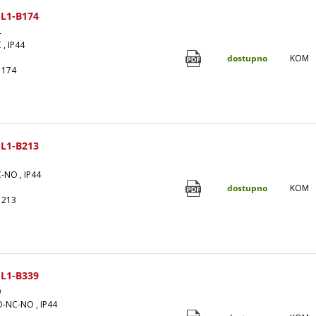
L1-B174
4
 , IP44
dostupno
KOM
1174
L1-B213
3
C-NO , IP44
dostupno
KOM
1213
L1-B339
9
O-NC-NO , IP44