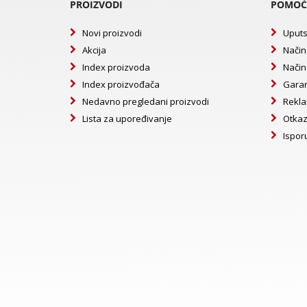
PROIZVODI
POMOĆ
Novi proizvodi
Uputs
Akcija
Način
Index proizvoda
Način
Index proizvođača
Garan
Nedavno pregledani proizvodi
Rekla
Lista za upoređivanje
Otkaz
Ispor