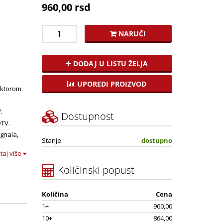
960,00 rsd
NARUČI
DODAJ U LISTU ŽELJA
UPOREDI PROIZVOD
ektorom.
.
Dostupnost
DTV.
gnala,
Stanje:
dostupno
.
itaj više
Količinski popust
Količina
Cena
1+
960,00
10+
864,00