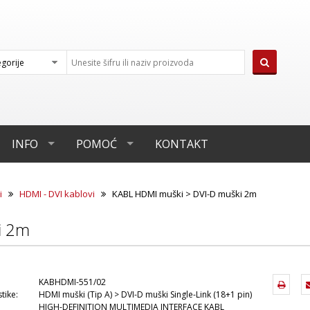
INFO
POMOĆ
KONTAKT
i
HDMI - DVI kablovi
KABL HDMI muški > DVI-D muški 2m
i 2m
KABHDMI-551/02
tike:
HDMI muški (Tip A) > DVI-D muški Single-Link (18+1 pin)
HIGH-DEFINITION MULTIMEDIA INTERFACE KABL