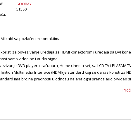
či:
GOOBAY
51580
ača:
MI kabl sa pozlaćenim kontaktima
e koristi za povezivanje uređaja sa HDMI konektorom i uređaja sa DVI kon
enosi samo video ne i audio signal.
ovezivanje DVD playera, računara, Home cinema set, sa LCD TV i PLASMA TV
finition Multimedia Interface (HDMI) je standard koji se danas koristi za H
tandard ima brojne prednosti u odnosu na analogni prenos audio/video si
je mogućnost nekompresovanog digitalnog prenosa video i audio sadržaja
Proč
ba: Audio/Video
r 1: HDMI (tip A) muški
r 2: DVI-D muški Single-Link (18+1 pin)
eni kontakti
 1.3