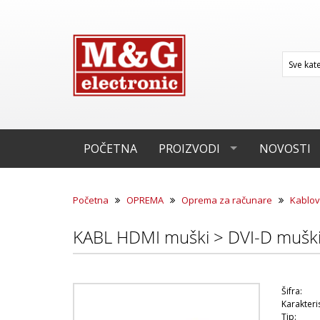
POČETNA
PROIZVODI
NOVOSTI
Početna
OPREMA
Oprema za računare
Kablov
KABL HDMI muški > DVI-D mušk
Šifra:
Karakteris
Tip: