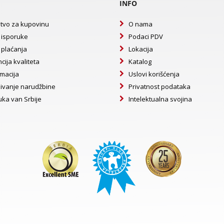
INFO
tvo za kupovinu
O nama
 isporuke
Podaci PDV
 plaćanja
Lokacija
cija kvaliteta
Katalog
macija
Uslovi korišćenja
ivanje narudžbine
Privatnost podataka
uka van Srbije
Intelektualna svojina