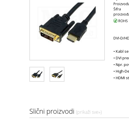
Proizvođa
Šifra
proizvođ
ROHS
DVI-D/HD
• Kabl s
• DVI pr
• Npr. p
• High-De
• HDMI s
kao što 
• Upotre
• Konekto
Slični proizvodi
• Konekto
(prikaži sve»)
• Pozlać
• Verzija: