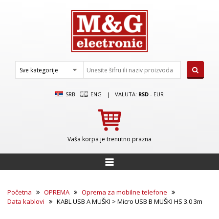
SRB
ENG
|
VALUTA:
RSD
-
EUR
Vaša korpa je trenutno prazna
Početna
OPREMA
Oprema za mobilne telefone
Data kablovi
KABL USB A MUŠKI > Micro USB B MUŠKI HS 3.0 3m