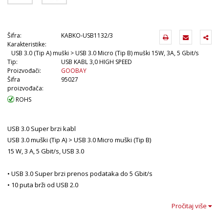
Šifra:
KABKO-USB1132/3
Karakteristike:
USB 3.0 (Tip A) muški > USB 3.0 Micro (Tip B) muški 15W, 3A, 5 Gbit/s
Tip:
USB KABL 3,0 HIGH SPEED
Proizvođači:
GOOBAY
Šifra
95027
proizvođača:
ROHS
USB 3.0 Super brzi kabl
USB 3.0 muški (Tip A) > USB 3.0 Micro muški (Tip B)
15 W, 3 A, 5 Gbit/s, USB 3.0
• USB 3.0 Super brzi prenos podataka do 5 Gbit/s
• 10 puta brži od USB 2.0
• Mikro-USB kabl (tip B, USB 3.0) za povezivanje uređaja sa USB-A,
Pročitaj više
npr. računara ili laptopa, sa Mikro-B uređajima kao što su USB
čvorišta, eksterni čvrsti diskovi ili USB čvrsti diskovi