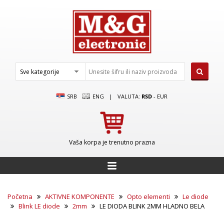
SRB
ENG
|
VALUTA:
RSD
-
EUR
Vaša korpa je trenutno prazna
Početna
AKTIVNE KOMPONENTE
Opto elementi
Le diode
Blink LE diode
2mm
LE DIODA BLINK 2MM HLADNO BELA