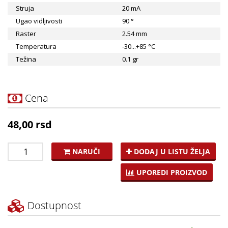
Struja
20 mA
Ugao vidljivosti
90 °
Raster
2.54 mm
Temperatura
-30...+85 °C
Težina
0.1 gr
Cena
48,00 rsd
NARUČI
DODAJ U LISTU ŽELJA
UPOREDI PROIZVOD
Dostupnost