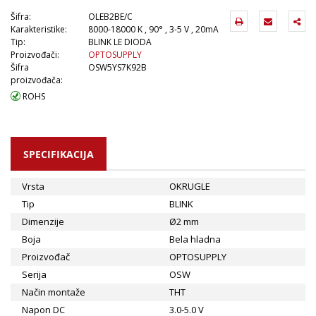
Šifra:
OLEB2BE/C
Karakteristike:
8000-18000 K , 90° , 3-5 V , 20mA
Tip:
BLINK LE DIODA
Proizvođači:
OPTOSUPPLY
Šifra
OSW5YS7K92B
proizvođača:
ROHS
SPECIFIKACIJA
Vrsta
OKRUGLE
Tip
BLINK
Dimenzije
Ø2 mm
Boja
Bela hladna
Proizvođač
OPTOSUPPLY
Serija
OSW
Način montaže
THT
Napon DC
3.0-5.0 V