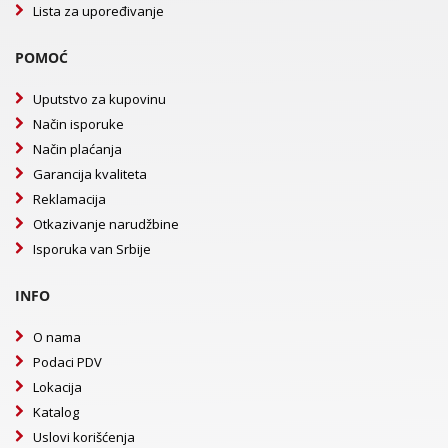
Lista za upoređivanje
POMOĆ
Uputstvo za kupovinu
Način isporuke
Način plaćanja
Garancija kvaliteta
Reklamacija
Otkazivanje narudžbine
Isporuka van Srbije
INFO
O nama
Podaci PDV
Lokacija
Katalog
Uslovi korišćenja