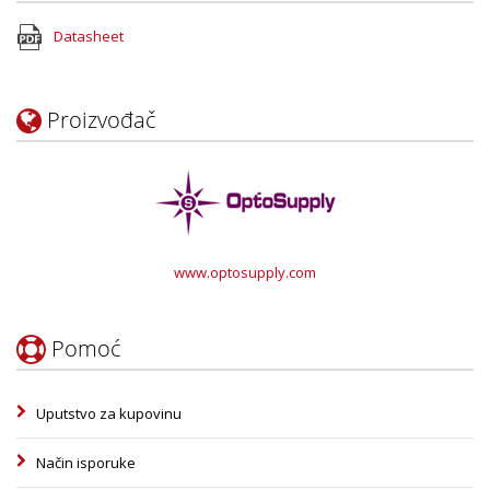
Datasheet
Proizvođač
www.optosupply.com
Pomoć
Uputstvo za kupovinu
Način isporuke