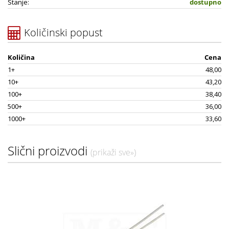
Stanje:
dostupno
Količinski popust
Količina
Cena
1+
48,00
10+
43,20
100+
38,40
500+
36,00
1000+
33,60
Slični proizvodi
(prikaži sve»)