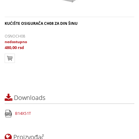
KUĆIŠTE OSIGURAČA CH08 ZA DIN ŠINU
OSNOCH08
nedostupno
480,00 rsd
Downloads
B14X51T
Proizvođač