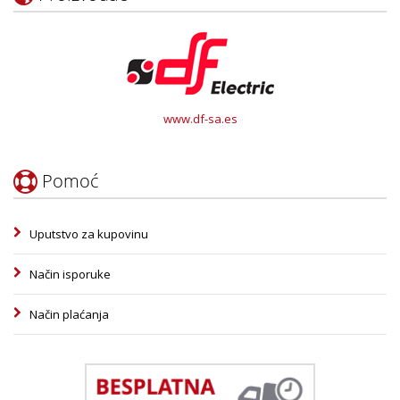
www.df-sa.es
Pomoć
Uputstvo za kupovinu
Način isporuke
Način plaćanja