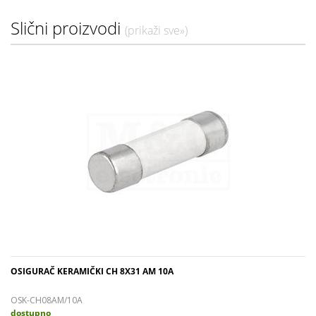
Slični proizvodi
(prikaži sve»)
OSIGURAČ KERAMIČKI CH 8X31 AM 10A
OSK-CH08AM/10A
dostupno