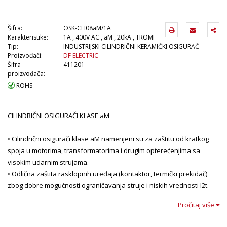
Šifra:
OSK-CH08aM/1A
Karakteristike:
1A , 400V AC , aM , 20kA , TROMI
Tip:
INDUSTRIJSKI CILINDRIČNI KERAMIČKI OSIGURAČ
Proizvođači:
DF ELECTRIC
Šifra
411201
proizvođača:
ROHS
CILINDRIČNI OSIGURAČI KLASE aM
• Cilindrični osigurači klase aM namenjeni su za zaštitu od kratkog
spoja u motorima, transformatorima i drugim opterećenjima sa
visokim udarnim strujama.
• Odlična zaštita rasklopnih uređaja (kontaktor, termički prekidač)
zbog dobre mogućnosti ograničavanja struje i niskih vrednosti I2t.
• Ovi osigurači moraju biti povezani sa zaštitom od preopterećenja
Pročitaj više
kao termički prekidač.
• Napravljeni su od keramičke cevi sa visokom otpornošću na