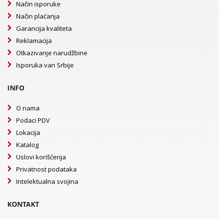
Način isporuke
Način plaćanja
Garancija kvaliteta
Reklamacija
Otkazivanje narudžbine
Isporuka van Srbije
INFO
O nama
Podaci PDV
Lokacija
Katalog
Uslovi korišćenja
Privatnost podataka
Intelektualna svojina
KONTAKT