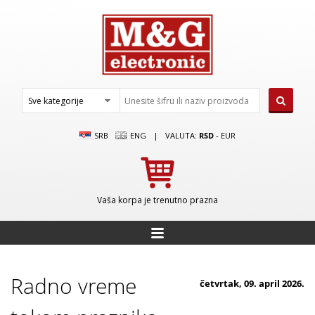
SRB
ENG
|
VALUTA:
RSD
-
EUR
Vaša korpa je trenutno prazna
Radno vreme
četvrtak, 09. april 2026.