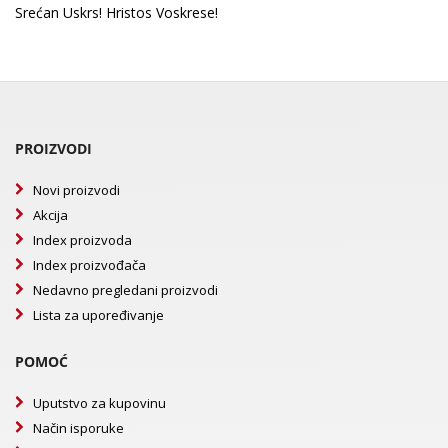
Srećan Uskrs! Hristos Voskrese!
PROIZVODI
Novi proizvodi
Akcija
Index proizvoda
Index proizvođača
Nedavno pregledani proizvodi
Lista za upoređivanje
POMOĆ
Uputstvo za kupovinu
Način isporuke