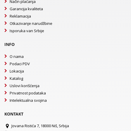
Način plaćanja
Garancija kvaliteta
Reklamacija
Otkazivanje narudžbine
Isporuka van Srbije
INFO
O nama
Podaci PDV
Lokacija
Katalog
Uslovi korišćenja
Privatnost podataka
Intelektualna svojina
KONTAKT
Jovana Ristića 7, 18000 Niš, Srbija