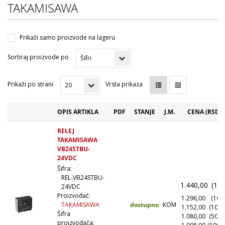
TAKAMISAWA
Prikaži samo proizvode na lageru
Sortiraj proizvode po
Prikaži po strani
Vrsta prikaza
OPIS ARTIKLA
PDF
STANJE
J.M.
CENA (RSD)
RELEJ
TAKAMISAWA
VB24STBU-
24VDC
Šifra:
REL-VB24STBU-
1.440,00
(1+)
24VDC
Proizvođač:
1.296,00
(10+)
dostupno
KOM
TAKAMISAWA
1.152,00
(100+
Šifra
1.080,00
(500+
proizvođača: