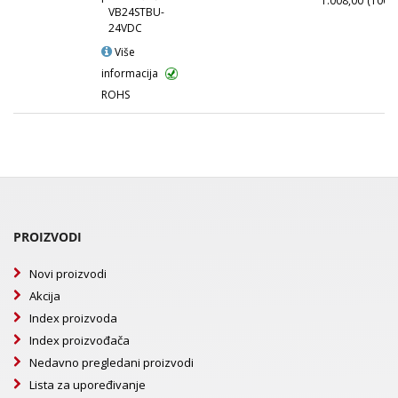
1.008,00
(1000
VB24STBU-
24VDC
Više
informacija
ROHS
PROIZVODI
Novi proizvodi
Akcija
Index proizvoda
Index proizvođača
Nedavno pregledani proizvodi
Lista za upoređivanje