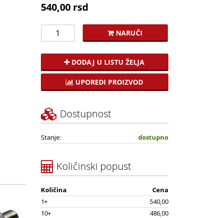
540,00 rsd
NARUČI
DODAJ U LISTU ŽELJA
UPOREDI PROIZVOD
Dostupnost
Stanje:
dostupno
Količinski popust
Količina
Cena
1+
540,00
10+
486,00