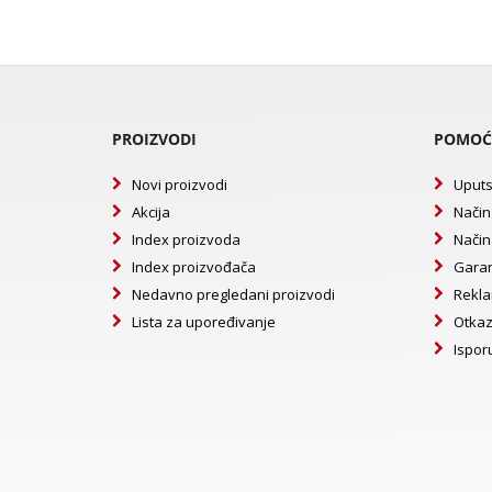
PROIZVODI
POMOĆ
Novi proizvodi
Uputs
Akcija
Način
Index proizvoda
Način
Index proizvođača
Garan
Nedavno pregledani proizvodi
Rekla
Lista za upoređivanje
Otkaz
Ispor