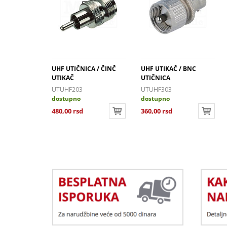
 PL259 ZA
UHF UTIČNICA / ČINČ
UHF UTIKAČ / BNC
UTIKAČ
UTIČNICA
/59
UTUHF203
UTUHF303
dostupno
dostupno
480,00 rsd
360,00 rsd