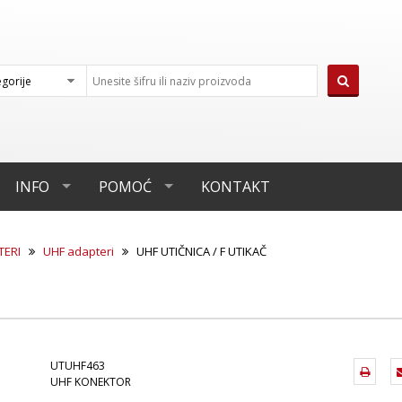
INFO
POMOĆ
KONTAKT
TERI
UHF adapteri
UHF UTIČNICA / F UTIKAČ
UTUHF463
UHF KONEKTOR