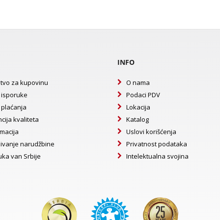
INFO
tvo za kupovinu
O nama
 isporuke
Podaci PDV
 plaćanja
Lokacija
cija kvaliteta
Katalog
macija
Uslovi korišćenja
ivanje narudžbine
Privatnost podataka
uka van Srbije
Intelektualna svojina