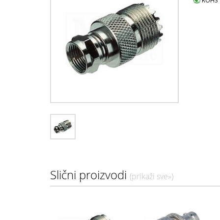
ROHS
Slični proizvodi
(prikaži sve»)