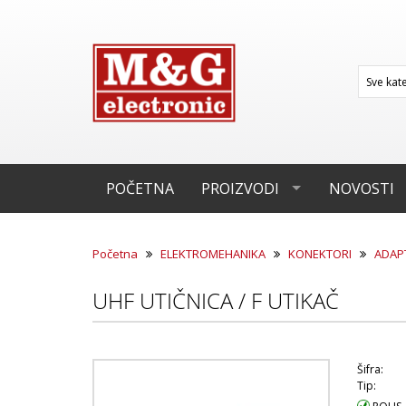
POČETNA
PROIZVODI
NOVOSTI
Početna
ELEKTROMEHANIKA
KONEKTORI
ADAP
UHF UTIČNICA / F UTIKAČ
Šifra:
Tip: