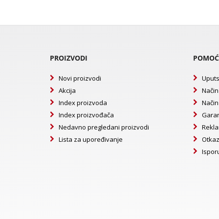
PROIZVODI
POMOĆ
Novi proizvodi
Uputs
Akcija
Način
Index proizvoda
Način
Index proizvođača
Garan
Nedavno pregledani proizvodi
Rekla
Lista za upoređivanje
Otkaz
Ispor