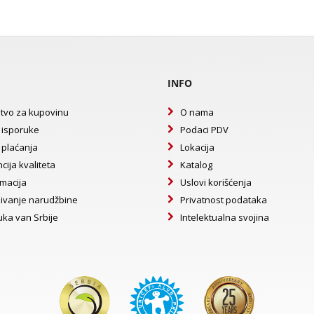
INFO
tvo za kupovinu
O nama
 isporuke
Podaci PDV
 plaćanja
Lokacija
cija kvaliteta
Katalog
macija
Uslovi korišćenja
ivanje narudžbine
Privatnost podataka
uka van Srbije
Intelektualna svojina