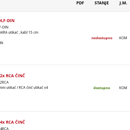
PDF
STANJE
J.M.
LF-DIN
F-DIN
AKRA utikač , kabl 15 cm
nedostupno
KOM
IN
2x RCA ČINČ
/2RCA
ni utikač / RCA činč utikač x4
dostupno
KOM
4x RCA ČINČ
/4RCA