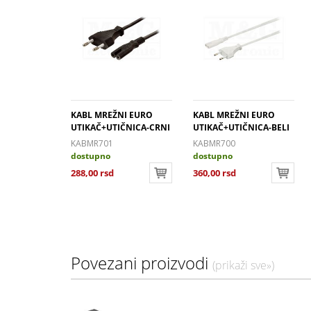
• Dizajn
• Pokriv
• Veliči
• Dužina
• Broj p
• Konekto
• Tip kab
I EURO
KABL MREŽNI EURO
KABL MREŽNI EURO
• Konekt
ČNICA 90°
UTIKAČ+UTIČNICA-CRNI
UTIKAČ+UTIČNICA-BELI
• Prečni
1,5M
2,0M
5
KABMR701
KABMR700
• Max : 2
dostupno
dostupno
• Dimenz
288,00 rsd
360,00 rsd
Povezani proizvodi
(prikaži sve»)