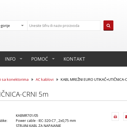
INFO
POMOĆ
KONTAKT
i sa konektorima
AC kablovi
KABL MREŽNI EURO UTIKAČ+UTIČNICA-
IČNICA-CRNI 5m
KABMR701/05
tike:
Power cable - IEC-320-C7 , 2x0,75 mm
STRUJNI KABL ZA NAPAJANJE