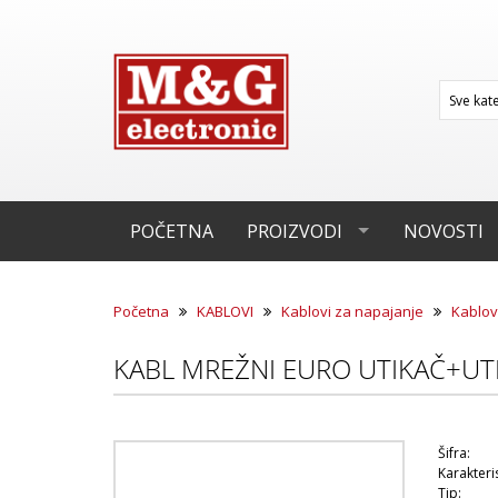
POČETNA
PROIZVODI
NOVOSTI
Početna
KABLOVI
Kablovi za napajanje
Kablov
KABL MREŽNI EURO UTIKAČ+UT
Šifra:
Karakteris
Tip: