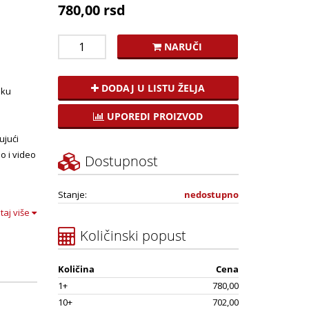
780,00 rsd
NARUČI
DODAJ U LISTU ŽELJA
sku
UPOREDI PROIZVOD
jući
io i video
Dostupnost
Stanje:
nedostupno
itaj više
Količinski popust
Količina
Cena
1+
780,00
10+
702,00