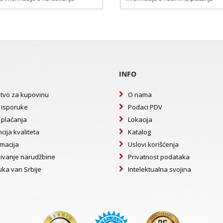
INFO
tvo za kupovinu
O nama
 isporuke
Podaci PDV
 plaćanja
Lokacija
cija kvaliteta
Katalog
macija
Uslovi korišćenja
ivanje narudžbine
Privatnost podataka
uka van Srbije
Intelektualna svojina