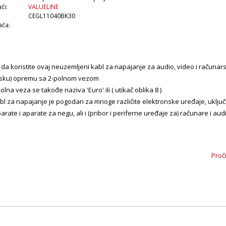
či:
VALUELINE
CEGL11040BK30
ača:
 da koristite ovaj neuzemljeni kabl za napajanje za audio, video i računar
ijsku) opremu sa 2-polnom vezom
olna veza se takođe naziva 'Euro' ili ( utikač oblika 8 )
abl za napajanje je pogodan za mnoge različite elektronske uređaje, uključu
arate i aparate za negu, ali i (pribor i periferne uređaje za) računare i aud
konektora - strana B : Prava
Proč
 konektora - strana A : Ravna
al : PVC
al konektora : PVC
jal provodnika : Bakar
jal omotača kablova : PVC
Crna