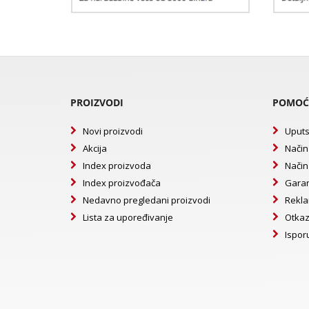
PROIZVODI
POMOĆ
Novi proizvodi
Uputs
Akcija
Način
Index proizvoda
Način
Index proizvođača
Garan
Nedavno pregledani proizvodi
Rekla
Lista za upoređivanje
Otkaz
Ispor