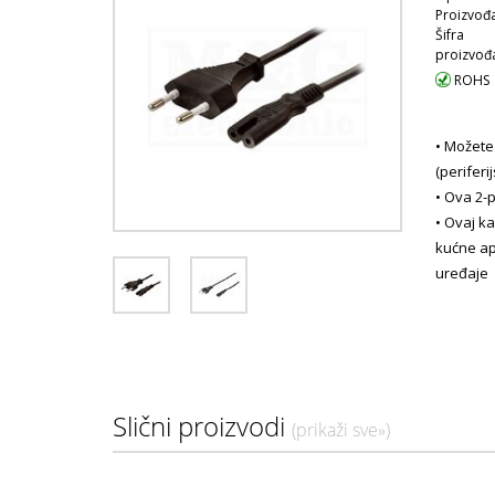
Proizvođa
Šifra
proizvođ
ROHS
• Možete
(perifer
• Ova 2-p
• Ovaj k
kućne ap
uređaje
• Dizajn 
• Dizajn
• Materij
• Materij
Slični proizvodi
• Materi
(prikaži sve»)
• Materi
• Boja : 