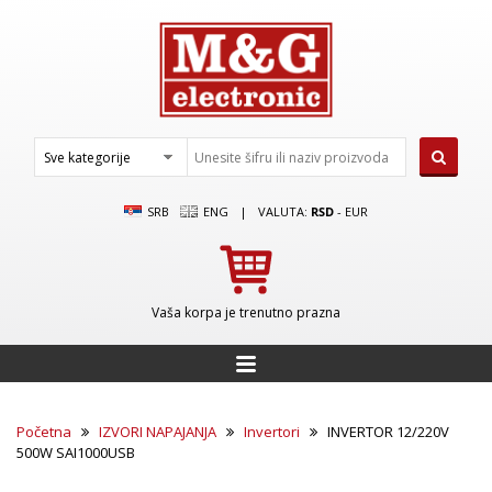
SRB
ENG
|
VALUTA:
RSD
-
EUR
Vaša korpa je trenutno prazna
Početna
IZVORI NAPAJANJA
Invertori
INVERTOR 12/220V
500W SAI1000USB