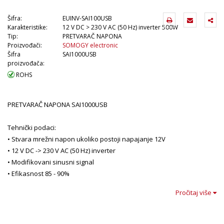
Šifra:
EUINV-SAI100USB
Karakteristike:
12 V DC > 230 V AC (50 Hz) inverter 500W
Tip:
PRETVARAČ NAPONA
Proizvođači:
SOMOGY electronic
Šifra
SAI1000USB
proizvođača:
ROHS
PRETVARAČ NAPONA SAI1000USB
Tehnički podaci:
• Stvara mrežni napon ukoliko postoji napajanje 12V
• 12 V DC -> 230 V AC (50 Hz) inverter
• Modifikovani sinusni signal
• Efikasnost 85 - 90%
• Idealno rešenje na izletu, putovanju
Pročitaj više
• Upotrebljivo u automobilu, brodu
• Zaštita od preopterećenja
• Zaštita od pregrevanja