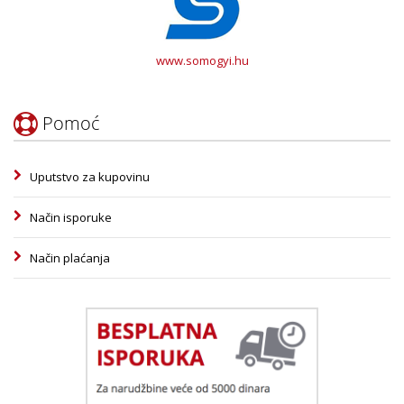
www.somogyi.hu
Pomoć
Uputstvo za kupovinu
Način isporuke
Način plaćanja