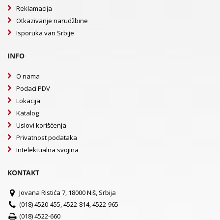
Reklamacija
Otkazivanje narudžbine
Isporuka van Srbije
INFO
O nama
Podaci PDV
Lokacija
Katalog
Uslovi korišćenja
Privatnost podataka
Intelektualna svojina
KONTAKT
Jovana Ristića 7, 18000 Niš, Srbija
(018) 4520-455, 4522-814, 4522-965
(018) 4522-660