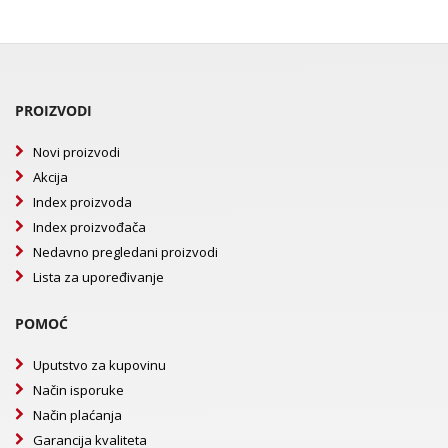
PROIZVODI
Novi proizvodi
Akcija
Index proizvoda
Index proizvođača
Nedavno pregledani proizvodi
Lista za upoređivanje
POMOĆ
Uputstvo za kupovinu
Način isporuke
Način plaćanja
Garancija kvaliteta