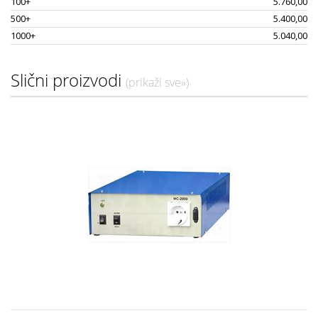
100+
5.760,00
500+
5.400,00
1000+
5.040,00
Slični proizvodi
(prikaži sve»)