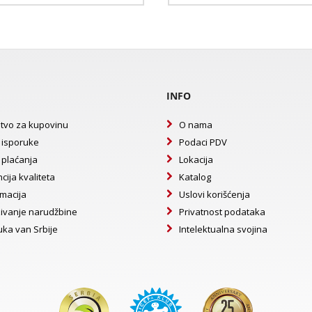
INFO
tvo za kupovinu
O nama
 isporuke
Podaci PDV
 plaćanja
Lokacija
cija kvaliteta
Katalog
macija
Uslovi korišćenja
ivanje narudžbine
Privatnost podataka
uka van Srbije
Intelektualna svojina