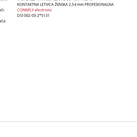
KONTAKTNA LETVICA ŽENSKA 2,54 mm PROFESIONALNA
či:
CONNFLY electronic
DS1002-03-2*5131
ača: