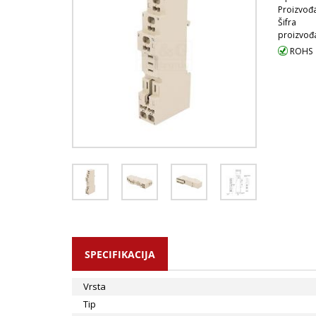
Proizvođa
Šifra
proizvođ
ROHS
SPECIFIKACIJA
Vrsta
Tip