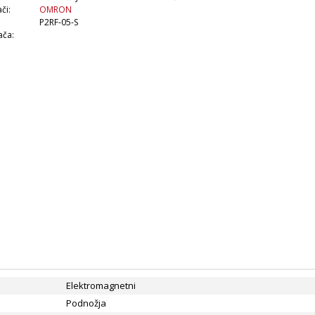
či:
OMRON
P2RF-05-S
ača:
Elektromagnetni
Podnožja