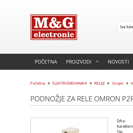
POČETNA
PROIZVODI
NOVOSTI
Početna
ELEKTROMEHANIKA
RELEJI
Grupe
I
PODNOŽJE ZA RELE OMRON P2R
Šifra:
Karakteris
Tip: