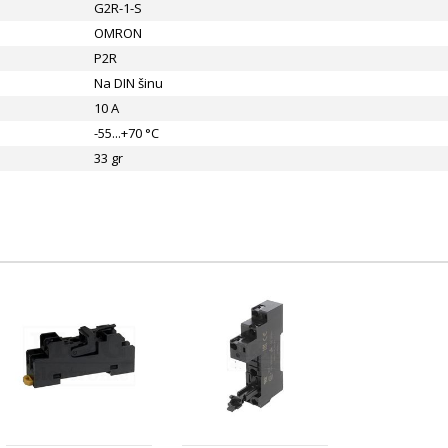
G2R-1-S
OMRON
P2R
Na DIN šinu
10 A
-55...+70 °C
33 gr