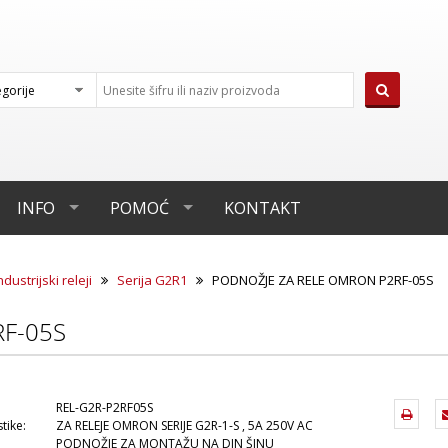
INFO
POMOĆ
KONTAKT
ndustrijski releji
Serija G2R1
PODNOŽJE ZA RELE OMRON P2RF-05S
F-05S
REL-G2R-P2RF05S
tike:
ZA RELEJE OMRON SERIJE G2R-1-S , 5A 250V AC
PODNOŽJE ZA MONTAŽU NA DIN ŠINU