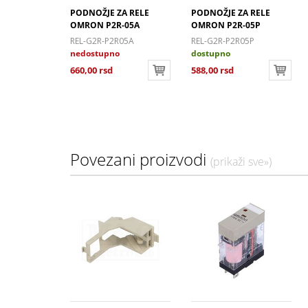
PODNOŽJE ZA RELE
PODNOŽJE ZA RELE
OMRON P2R-05A
OMRON P2R-05P
REL-G2R-P2R05A
REL-G2R-P2R05P
nedostupno
dostupno
660,00 rsd
588,00 rsd
Povezani proizvodi
(prikaži sve»)