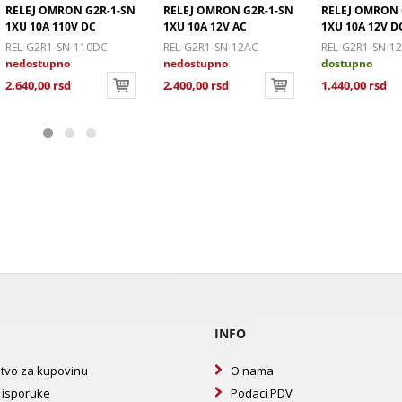
RELEJ OMRON G2R-1-SN
RELEJ OMRON G2R-1-SN
RELEJ OMRON 
1XU 10A 110V DC
1XU 10A 12V AC
1XU 10A 12V D
REL-G2R1-SN-110DC
REL-G2R1-SN-12AC
REL-G2R1-SN-1
nedostupno
nedostupno
dostupno
2.640,00 rsd
2.400,00 rsd
1.440,00 rsd
INFO
tvo za kupovinu
O nama
 isporuke
Podaci PDV