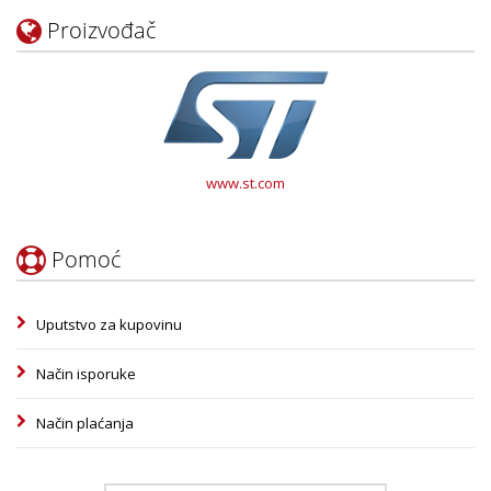
Proizvođač
www.st.com
Pomoć
Uputstvo za kupovinu
Način isporuke
Način plaćanja