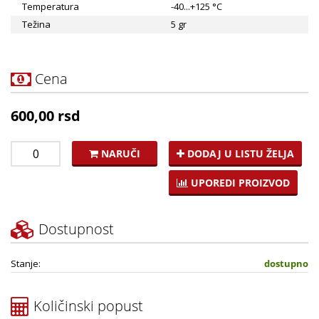
Temperatura
-40...+125 °C
Težina
5 gr
Cena
600,00 rsd
NARUČI
DODAJ U LISTU ŽELJA
UPOREDI PROIZVOD
Dostupnost
Stanje:
dostupno
Količinski popust