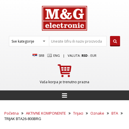
SRB
ENG
|
VALUTA:
RSD
-
EUR
Vaša korpa je trenutno prazna
Početna
AKTIVNE KOMPONENTE
Trijaci
Oznake
BTA
TRIJAK BTA26-800BRG