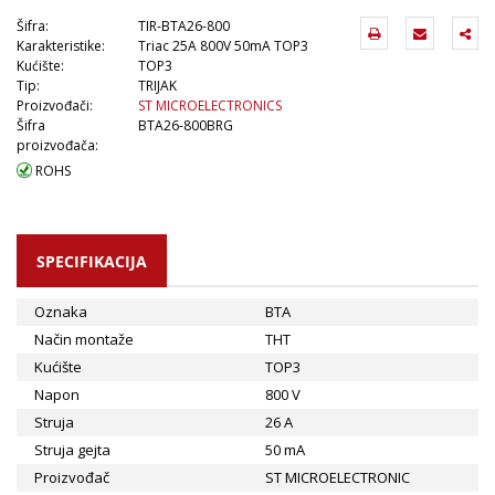
Šifra:
TIR-BTA26-800
Karakteristike:
Triac 25A 800V 50mA TOP3
Kućište:
TOP3
Tip:
TRIJAK
Proizvođači:
ST MICROELECTRONICS
Šifra
BTA26-800BRG
proizvođača:
ROHS
SPECIFIKACIJA
Oznaka
BTA
Način montaže
THT
Kućište
TOP3
Napon
800 V
Struja
26 A
Struja gejta
50 mA
Proizvođač
ST MICROELECTRONIC