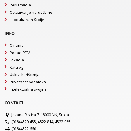
Reklamacija
Otkazivanje narudžbine
Isporuka van Srbije
INFO
O nama
Podaci PDV
Lokacija
Katalog
Uslovi korišćenja
Privatnost podataka
Intelektualna svojina
KONTAKT
Jovana Ristića 7, 18000 Niš, Srbija
(018) 4520-455, 4522-814, 4522-965
(018) 4522-660