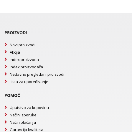
PROIZVODI
Novi proizvodi
Akcija
Index proizvoda
Index proizvođača
Nedavno pregledani proizvodi
Lista za upoređivanje
POMOĆ
Uputstvo za kupovinu
Način isporuke
Način plaćanja
Garancija kvaliteta