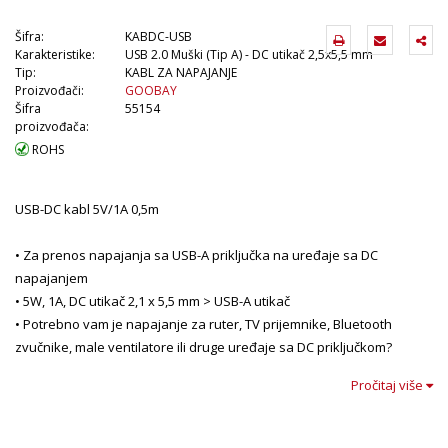
Šifra:
KABDC-USB
Karakteristike:
USB 2.0 Muški (Tip A) - DC utikač 2,5x5,5 mm
Tip:
KABL ZA NAPAJANJE
Proizvođači:
GOOBAY
Šifra
55154
proizvođača:
ROHS
USB-DC kabl 5V/1A 0,5m
• Za prenos napajanja sa USB-A priključka na uređaje sa DC
napajanjem
• 5W, 1A, DC utikač 2,1 x 5,5 mm > USB-A utikač
• Potrebno vam je napajanje za ruter, TV prijemnike, Bluetooth
zvučnike, male ventilatore ili druge uređaje sa DC priključkom?
• Onda ste pronašli pravi kabl.
Pročitaj više
• Sa svojim USB-A utikačem, adapterski kabl je izuzetno praktičan jer
ga možete povezati sa mnogim USB punjačima.
• Samo se uverite da su vaš uređaj i napajanje ocenjeni za 5V i 1A.