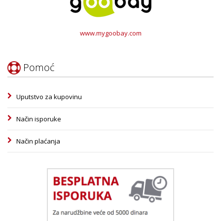
www.mygoobay.com
Pomoć
Uputstvo za kupovinu
Način isporuke
Način plaćanja