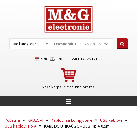
SRB
ENG
|
VALUTA:
RSD
-
EUR
Vaša korpa je trenutno prazna
Početna
KABLOVI
Kablovi za kompjutere
USB kablovi
USB kablovi Tip A
KABL DC UTIKAČ 2,5 - USB Tip A 0,5m