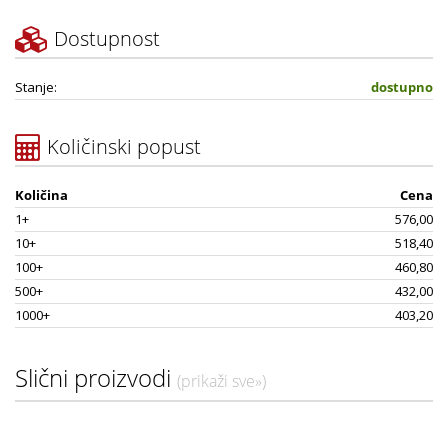
Dostupnost
Stanje:
dostupno
Količinski popust
Količina
Cena
1+
576,00
10+
518,40
100+
460,80
500+
432,00
1000+
403,20
Slični proizvodi
(prikaži sve»)