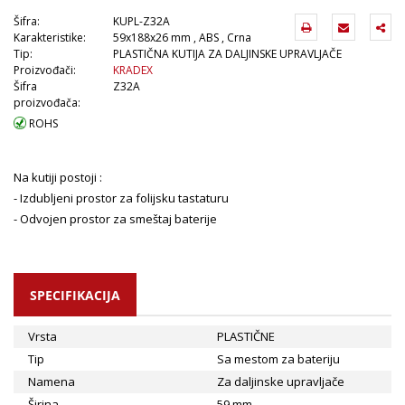
Šifra:
KUPL-Z32A
Karakteristike:
59x188x26 mm , ABS , Crna
Tip:
PLASTIČNA KUTIJA ZA DALJINSKE UPRAVLJAČE
Proizvođači:
KRADEX
Šifra
Z32A
proizvođača:
ROHS
Na kutiji postoji :
- Izdubljeni prostor za folijsku tastaturu
- Odvojen prostor za smeštaj baterije
SPECIFIKACIJA
Vrsta
PLASTIČNE
Tip
Sa mestom za bateriju
Namena
Za daljinske upravljače
Širina
59 mm