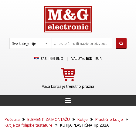
SRB
ENG
|
VALUTA:
RSD
-
EUR
Vaša korpa je trenutno prazna
Početna
ELEMENTI ZA MONTAŽU
Kutije
Plastične kutije
Kutije za folijske tastature
KUTIJA PLASTIČNA Tip Z32A