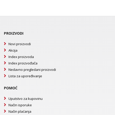
PROIZVODI
Novi proizvodi
Akcija
Index proizvoda
Index proizvođača
Nedavno pregledani proizvodi
Lista za upoređivanje
POMOĆ
Uputstvo za kupovinu
Način isporuke
Način plaćanja