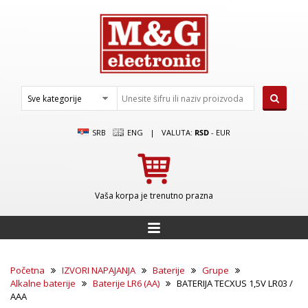
SRB
ENG
|
VALUTA:
RSD
-
EUR
Vaša korpa je trenutno prazna
Početna
IZVORI NAPAJANJA
Baterije
Grupe
Alkalne baterije
Baterije LR6 (AA)
BATERIJA TECXUS 1,5V LR03 /
AAA