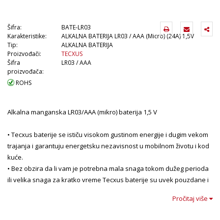
Šifra:
BATE-LR03
Karakteristike:
ALKALNA BATERIJA LR03 / AAA (Micro) (24A) 1,5V
Tip:
ALKALNA BATERIJA
Proizvođači:
TECXUS
Šifra
LR03 / AAA
proizvođača:
ROHS
Alkalna manganska LR03/AAA (mikro) baterija 1,5 V
• Tecxus baterije se ističu visokom gustinom energije i dugim vekom
trajanja i garantuju energetsku nezavisnost u mobilnom životu i kod
kuće.
• Bez obzira da li vam je potrebna mala snaga tokom dužeg perioda
ili velika snaga za kratko vreme Tecxus baterije su uvek pouzdane i
spremne za upotrebu.
Pročitaj više
• Tecxus baterije pružaju konstantnu energiju i pouzdane su za sve
primene .