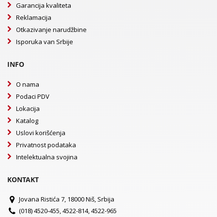
Garancija kvaliteta
Reklamacija
Otkazivanje narudžbine
Isporuka van Srbije
INFO
O nama
Podaci PDV
Lokacija
Katalog
Uslovi korišćenja
Privatnost podataka
Intelektualna svojina
KONTAKT
Jovana Ristića 7, 18000 Niš, Srbija
(018) 4520-455, 4522-814, 4522-965