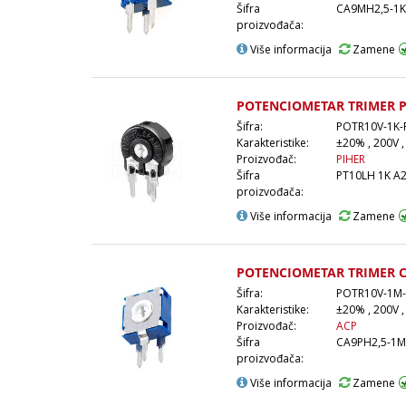
Šifra
CA9MH2,5-1
proizvođača:
Više informacija
Zamene
POTENCIOMETAR TRIMER P
Šifra:
POTR10V-1K-
Karakteristike:
±20% , 200V ,
Proizvođač:
PIHER
Šifra
PT10LH 1K A
proizvođača:
Više informacija
Zamene
POTENCIOMETAR TRIMER 
Šifra:
POTR10V-1M
Karakteristike:
±20% , 200V ,
Proizvođač:
ACP
Šifra
CA9PH2,5-1
proizvođača:
Više informacija
Zamene