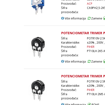
Proizvođač:
ACP
Šifra
CA9PH2,5-2K
proizvođača:
Više informacija
Zamene
POTENCIOMETAR TRIMER P
Šifra:
POTR10V-2.5
Karakteristike:
±20% , 200V ,
Proizvođač:
PIHER
Šifra
PT10LH 2K5 
proizvođača:
Više informacija
Zamene
POTENCIOMETAR TRIMER P
Šifra:
POTR10V-2.5
Karakteristike:
±20% , 200V ,
Proizvođač:
PIHER
Šifra
PT10LH 2M5 
proizvođača:
Više informacija
ROHS