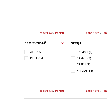
Izaberi sve
/
Poništi
Izaberi sve
/
Poni
PROIZVOĐAČ
SERIJA
ACP (16)
CA14NH (1)
PIHER (14)
CA9MH (8)
CA9PH (7)
PT10LH (14)
Izaberi sve
/
Poništi
Izaberi sve
/
Poni