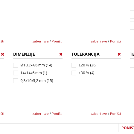
šti
Izaberi sve
/
Poništi
Izaberi sve
/
Poništi
DIMENZIJE
TOLERANCIJA
T
Ø10,3x4,8 mm (14)
±20 % (26)
14x14x6 mm (1)
±30 % (4)
9,8x10x5,2 mm (15)
šti
Izaberi sve
/
Poništi
Izaberi sve
/
Poništi
PONIŠT