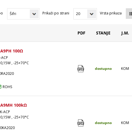
po
Prikaži po strani
Vrsta prikaza
PDF
STANJE
J.M.
CA9PH 100Ω
-ACP
 0,15W , -25+70°C
dostupno
KOM
0RA2020
ROHS
CA9MH 100kΩ
K-ACP
 0,15W , -25+70°C
dostupno
KOM
00KA2020