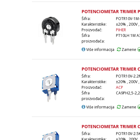
POTENCIOMETAR TRIMER 
Šifra:
POTR10V-1M-
Karakteristike:
±20% , 200V ,
Proizvođač:
PIHER
Šifra
PT10LH 1M A
proizvođača:
Više informacija
Zamene
POTENCIOMETAR TRIMER 
Šifra:
POTR10V-2.2
Karakteristike:
±20% , 200V ,
Proizvođač:
ACP
Šifra
CA9PH2,5-2,
proizvođača:
Više informacija
Zamene
POTENCIOMETAR TRIMER C
Šifra:
POTR10V-2.5
Karakteristike:
±20% , 200V ,