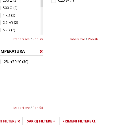
250 Ω (2)
0.25 W (1)
500 Ω (2)
1 kΩ (2)
2.5 kΩ (2)
5 kΩ (2)
10 kΩ (2)
Izaberi sve
/
Poništi
Izaberi sve
/
Poništi
25 kΩ (2)
EMPERATURA
50 kΩ (2)
100 kΩ (2)
-25...+70 °C (30)
250 kΩ (2)
500 kΩ (2)
1 MΩ (2)
2.2 MΩ (2)
2.5 MΩ (1)
5 MΩ (1)
Izaberi sve
/
Poništi
I FILTERE
SAKRIJ FILTERE
PRIMENI FILTERE