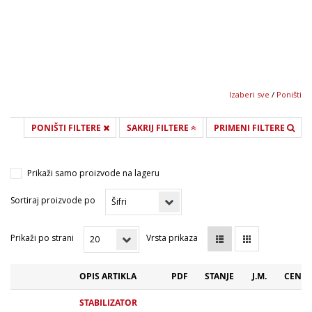
Izaberi sve
/
Poništi
PONIŠTI FILTERE
SAKRIJ FILTERE
PRIMENI FILTERE
Prikaži samo proizvode na lageru
Sortiraj proizvode po
Prikaži po strani
Vrsta prikaza
OPIS ARTIKLA
PDF
STANJE
J.M.
CENA 
STABILIZATOR