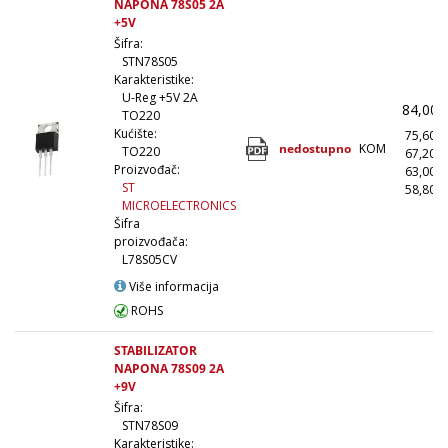
NAPONA 78S05 2A
+5V
Šifra:
STN78S05
Karakteristike:
U-Reg +5V 2A
84,00
TO220
Kućište:
75,60
nedostupno
KOM
TO220
67,20
Proizvođač:
63,00
ST
58,80
MICROELECTRONICS
Šifra
proizvođača:
L78S05CV
Više informacija
ROHS
STABILIZATOR
NAPONA 78S09 2A
+9V
Šifra:
STN78S09
Karakteristike: