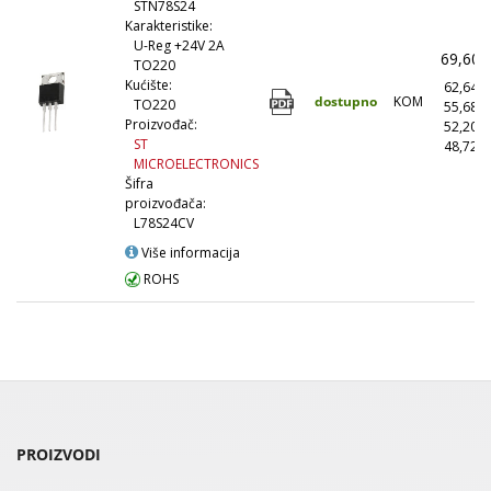
STN78S24
Karakteristike:
U-Reg +24V 2A
69,60
TO220
Kućište:
62,64
dostupno
KOM
TO220
55,68
Proizvođač:
52,20
ST
48,72
MICROELECTRONICS
Šifra
proizvođača:
L78S24CV
Više informacija
ROHS
PROIZVODI