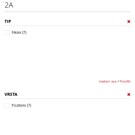
2A
TIP
Fiksni (7)
Izaberi sve
/
Poništi
VRSTA
Pozitivni (7)