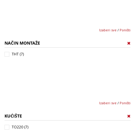
Izaberi sve
/
Poništi
NAČIN MONTAŽE
THT (7)
Izaberi sve
/
Poništi
KUĆIŠTE
TO220 (7)