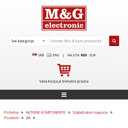
SRB
ENG
|
VALUTA:
RSD
-
EUR
Vaša korpa je trenutno prazna
Početna
AKTIVNE KOMPONENTE
Stabilizatori napona
Pozitivni
2A