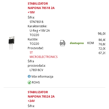
STABILIZATOR
NAPONA 78S18 2A
+18V
Šifra:
STN78S18
Karakteristike:
U-Reg +18V 2A
96,00
TO220
Kućište:
86,40
dostupno
KOM
TO220
76,80
Proizvođač:
72,00
ST
67,20
MICROELECTRONICS
Šifra
proizvođača:
L78S18CV
Više informacija
ROHS
STABILIZATOR
NAPONA 78S24 2A
+24V
Šifra: