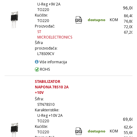
U-Reg +9V 2A
96,00
TO220
Kućište:
86,40
dostupno
KOM
TO220
76,80
Proizvođač:
72,00
ST
67,20
MICROELECTRONICS
Šifra
proizvođača:
L78S09CV
Više informacija
ROHS
STABILIZATOR
NAPONA 78S10 2A
+10V
Šifra:
STN78S10
Karakteristike:
U-Reg +10V 2A
69,60
TO220
Kućište:
62,64
dostupno
KOM
TO220
55,68