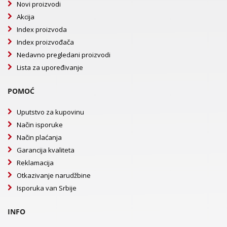
Novi proizvodi
Akcija
Index proizvoda
Index proizvođača
Nedavno pregledani proizvodi
Lista za upoređivanje
POMOĆ
Uputstvo za kupovinu
Način isporuke
Način plaćanja
Garancija kvaliteta
Reklamacija
Otkazivanje narudžbine
Isporuka van Srbije
INFO