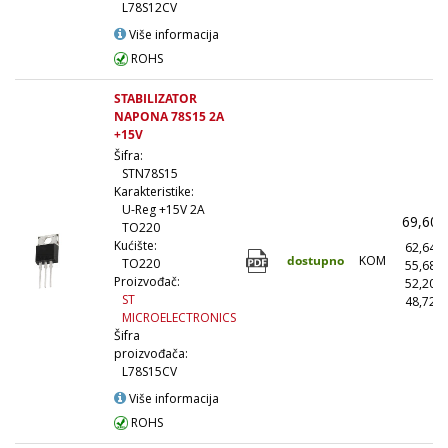
L78S12CV
Više informacija
ROHS
STABILIZATOR
NAPONA 78S15 2A
+15V
Šifra:
STN78S15
Karakteristike:
U-Reg +15V 2A
69,60
TO220
Kućište:
62,64
dostupno
KOM
TO220
55,68
Proizvođač:
52,20
ST
48,72
MICROELECTRONICS
Šifra
proizvođača:
L78S15CV
Više informacija
ROHS