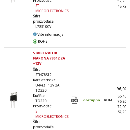
Proizvođač:
52,20
ST
48,72
MICROELECTRONICS
Šifra
proizvođača:
L78S10CV
Više informacija
ROHS
STABILIZATOR
NAPONA 78S12 2A
+12V
Šifra:
STN78S12
Karakteristike:
U-Reg +12V 2A
96,00
TO220
Kućište:
86,40
dostupno
KOM
TO220
76,80
Proizvođač:
72,00
ST
67,20
MICROELECTRONICS
Šifra
proizvođača: