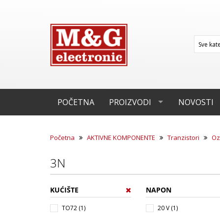
POČETNA
PROIZVODI
NOVOSTI
Početna
AKTIVNE KOMPONENTE
Tranzistori
Oz
3N
KUĆIŠTE
NAPON
TO72 (1)
20 V (1)