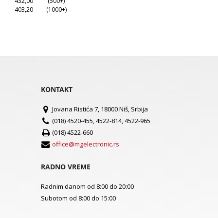
432,00
(500+)
403,20
(1000+)
KONTAKT
Jovana Ristića 7, 18000 Niš, Srbija
(018) 4520-455, 4522-814, 4522-965
(018) 4522-660
office@mgelectronic.rs
RADNO VREME
Radnim danom od 8:00 do 20:00
Subotom od 8:00 do 15:00