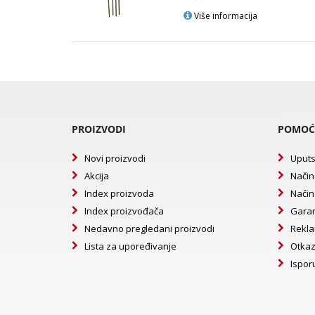
Više informacija
PROIZVODI
POMOĆ
Novi proizvodi
Uputs
Akcija
Način
Index proizvoda
Način
Index proizvođača
Garan
Nedavno pregledani proizvodi
Rekla
Lista za upoređivanje
Otkaz
Ispor