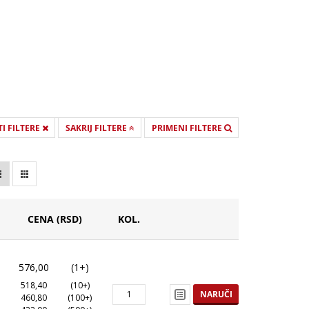
I FILTERE
SAKRIJ FILTERE
PRIMENI FILTERE
CENA (RSD)
KOL.
576,00
(1+)
518,40
(10+)
NARUČI
460,80
(100+)