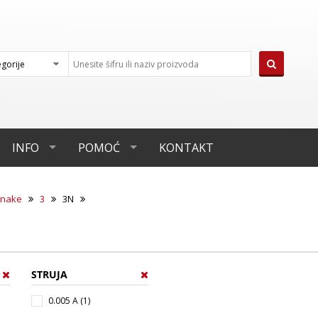
INFO
POMOĆ
KONTAKT
nake
3
3N
STRUJA
0.005 A (1)