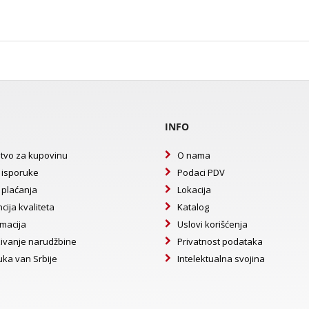
INFO
tvo za kupovinu
O nama
 isporuke
Podaci PDV
 plaćanja
Lokacija
cija kvaliteta
Katalog
macija
Uslovi korišćenja
ivanje narudžbine
Privatnost podataka
uka van Srbije
Intelektualna svojina