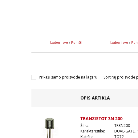
Izaberi sve
/
Poništi
Izaberi sve
/
Poni
Prikaži samo proizvode na lageru
Sortiraj proizvode 
OPIS ARTIKLA
TRANZISTOT 3N 200
Šifra:
TR3N200
Karakteristike:
DUAL-GATE , 
Kućište:
TO72