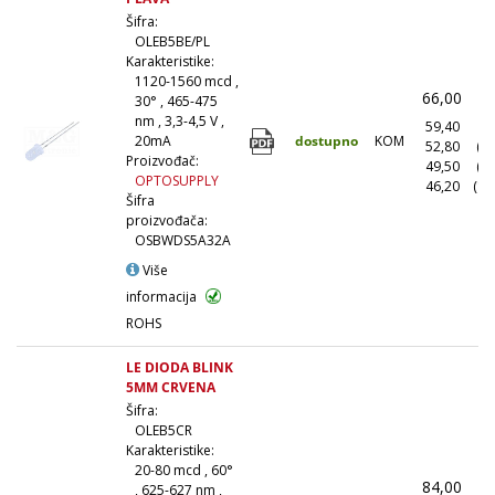
Šifra:
OLEB5BE/PL
Karakteristike:
1120-1560 mcd ,
66,00
(
30° , 465-475
nm , 3,3-4,5 V ,
59,40
(1
dostupno
KOM
20mA
52,80
(1
Proizvođač:
49,50
(5
OPTOSUPPLY
46,20
(10
Šifra
proizvođača:
OSBWDS5A32A
Više
informacija
ROHS
LE DIODA BLINK
5MM CRVENA
Šifra:
OLEB5CR
Karakteristike:
20-80 mcd , 60°
84,00
(
, 625-627 nm ,