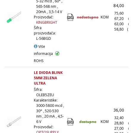
5-32 mcd , 60° ,
84,00
(
565-568 nm ,
20mA , 3,5-14 V
75,60
(1
nedostupno
KOM
Proizvođač:
67,20
(1
KINGBRIGHT
63,00
(5
Šifra
58,80
(10
proizvođača:
L-56BGD
Više
informacija
ROHS
LE DIODA BLINK
5MM ZELENA
ULTRA
Šifra:
OLEB5ZEU
Karakteristike:
3000-5800 mcd ,
36,00
(
30° , 520-530
nm , 20 mA , 4,5-
32,40
(1
dostupno
KOM
6 V
28,80
(1
Proizvođač:
27,00
(5
OPTOSUPPLY