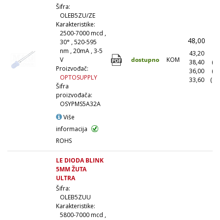
Šifra:
OLEB5ZU/ZE
Karakteristike:
2500-7000 mcd ,
48,00
(
30° , 520-595
nm , 20mA , 3-5
43,20
(1
dostupno
KOM
V
38,40
(1
Proizvođač:
36,00
(5
OPTOSUPPLY
33,60
(10
Šifra
proizvođača:
OSYPMS5A32A
Više
informacija
ROHS
LE DIODA BLINK
5MM ŽUTA
ULTRA
Šifra:
OLEB5ZUU
Karakteristike:
5800-7000 mcd ,