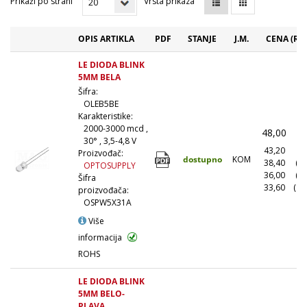
Prikaži po strani
Vrsta prikaza
OPIS ARTIKLA
PDF
STANJE
J.M.
CENA (RS
LE DIODA BLINK
5MM BELA
Šifra:
OLEB5BE
Karakteristike:
2000-3000 mcd ,
48,00
(
30° , 3,5-4,8 V
43,20
(1
Proizvođač:
dostupno
KOM
38,40
(1
OPTOSUPPLY
36,00
(5
Šifra
33,60
(10
proizvođača:
OSPW5X31A
Više
informacija
ROHS
LE DIODA BLINK
5MM BELO-
PLAVA