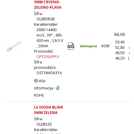
5MM CRVENO-
ZELENO-PLAVA
Šifra:
OLEB5RGB
Karakteristike:
3000-14400
66,00
(
mcd , 30° , 465-
630 nm , 3,8-5 V
59,40
(1
dostupno
KOM
, 20mA
52,80
(1
Proizvođač:
49,50
(5
OPTOSUPPLY
46,20
(10
Šifra
proizvođača:
OST1MA5A31A
Više
informacija
ROHS
LE DIODA BLINK
5MM ZELENA
Šifra:
OLEB5ZE
Karakteristike: