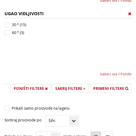
Izaberi sve
/
Poništi
3000-5800 mcd (1)
UGAO VIDLJIVOSTI
5800-7000 mcd (2)
30 ° (15)
60 ° (3)
Izaberi sve
/
Poništi
PONIŠTI FILTERE
SAKRIJ FILTERE
PRIMENI FILTERE
Prikaži samo proizvode na lageru
Sortiraj proizvode po