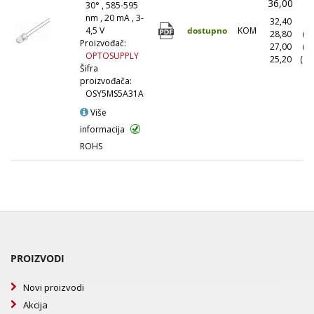
36,00
(
30° , 585-595
nm , 20 mA , 3-
32,40
(1
dostupno
KOM
4,5 V
28,80
(1
Proizvođač:
27,00
(5
OPTOSUPPLY
25,20
(10
Šifra
proizvođača:
OSY5MS5A31A
Više
informacija
ROHS
PROIZVODI
Novi proizvodi
Akcija