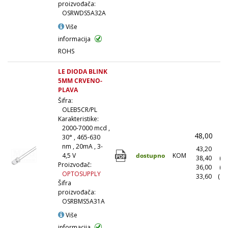
proizvođača:
OSRWDS5A32A
Više
informacija
ROHS
LE DIODA BLINK
5MM CRVENO-
PLAVA
Šifra:
OLEB5CR/PL
Karakteristike:
2000-7000 mcd ,
48,00
(
30° , 465-630
nm , 20mA , 3-
43,20
(1
dostupno
KOM
4,5 V
38,40
(1
Proizvođač:
36,00
(5
OPTOSUPPLY
33,60
(10
Šifra
proizvođača:
OSRBMS5A31A
Više
informacija