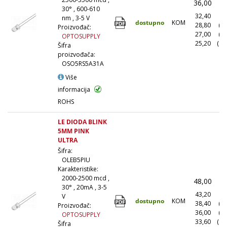
36,00
(
30° , 600-610
32,40
(1
nm , 3-5 V
dostupno
KOM
28,80
(1
Proizvođač:
27,00
(5
OPTOSUPPLY
25,20
(10
Šifra
proizvođača:
OSO5RS5A31A
Više
informacija
ROHS
LE DIODA BLINK
5MM PINK
ULTRA
Šifra:
OLEB5PIU
Karakteristike:
2000-2500 mcd ,
48,00
(
30° , 20mA , 3-5
43,20
(1
V
dostupno
KOM
38,40
(1
Proizvođač:
36,00
(5
OPTOSUPPLY
33,60
(10
Šifra