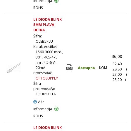
informacija
ROHS
LE DIODA BLINK
5MM PLAVA
ULTRA
Šifra:
OLEB5PLU
Karakteristike:
1560-3000 mcd ,
36,00
(
30° , 465-475
nm , 4,5-6 V ,
32,40
(1
dostupno
KOM
20mA
28,80
(1
Proizvođač:
27,00
(5
OPTOSUPPLY
25,20
(10
Šifra
proizvođača:
OSUB5X31A
Više
informacija
ROHS
LE DIODA BLINK