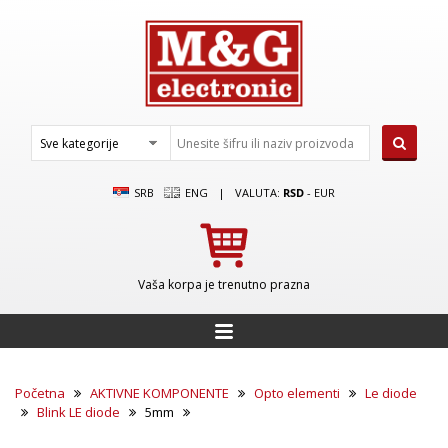
SRB
ENG
|
VALUTA:
RSD
-
EUR
Vaša korpa je trenutno prazna
Početna
AKTIVNE KOMPONENTE
Opto elementi
Le diode
Blink LE diode
5mm