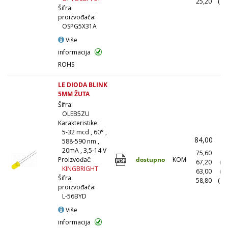
25,20
(10
Šifra
proizvođača:
OSPG5X31A
Više
informacija
ROHS
LE DIODA BLINK
5MM ŽUTA
Šifra:
OLEB5ZU
Karakteristike:
5-32 mcd , 60° ,
84,00
(
588-590 nm ,
20mA , 3,5-14 V
75,60
(1
dostupno
KOM
Proizvođač:
67,20
(1
KINGBRIGHT
63,00
(5
Šifra
58,80
(10
proizvođača:
L-56BYD
Više
informacija