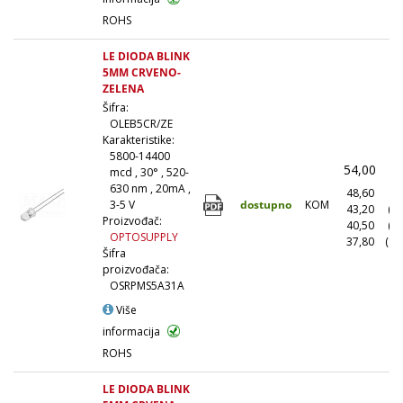
ROHS
LE DIODA BLINK
5MM CRVENO-
ZELENA
Šifra:
OLEB5CR/ZE
Karakteristike:
5800-14400
54,00
(
mcd , 30° , 520-
630 nm , 20mA ,
48,60
(1
dostupno
KOM
3-5 V
43,20
(1
Proizvođač:
40,50
(5
OPTOSUPPLY
37,80
(10
Šifra
proizvođača:
OSRPMS5A31A
Više
informacija
ROHS
LE DIODA BLINK