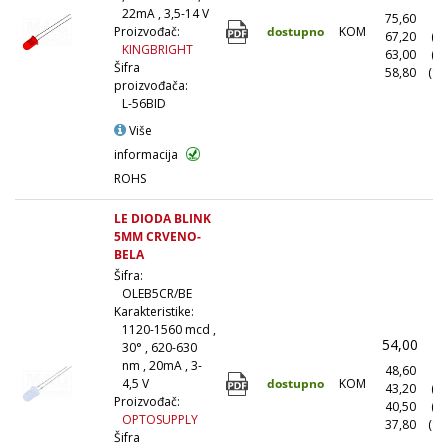
22mA , 3,5-14 V
75,60
(1
dostupno
KOM
Proizvođač:
67,20
(1
KINGBRIGHT
63,00
(5
Šifra
58,80
(10
proizvođača:
L-56BID
Više
informacija
ROHS
LE DIODA BLINK
5MM CRVENO-
BELA
Šifra:
OLEB5CR/BE
Karakteristike:
1120-1560 mcd ,
54,00
(
30° , 620-630
nm , 20mA , 3-
48,60
(1
dostupno
KOM
4,5 V
43,20
(1
Proizvođač:
40,50
(5
OPTOSUPPLY
37,80
(10
Šifra