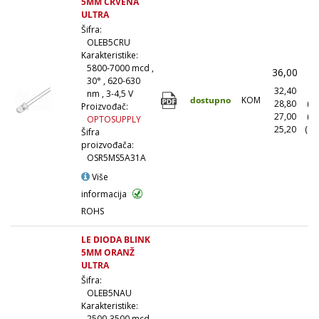
5MM CRVENA
ULTRA
Šifra:
OLEB5CRU
Karakteristike:
5800-7000 mcd ,
36,00
(
30° , 620-630
32,40
(1
nm , 3-4,5 V
dostupno
KOM
28,80
(1
Proizvođač:
27,00
(5
OPTOSUPPLY
25,20
(10
Šifra
proizvođača:
OSR5MS5A31A
Više
informacija
ROHS
LE DIODA BLINK
5MM ORANŽ
ULTRA
Šifra:
OLEB5NAU
Karakteristike:
2500-3500 mcd ,