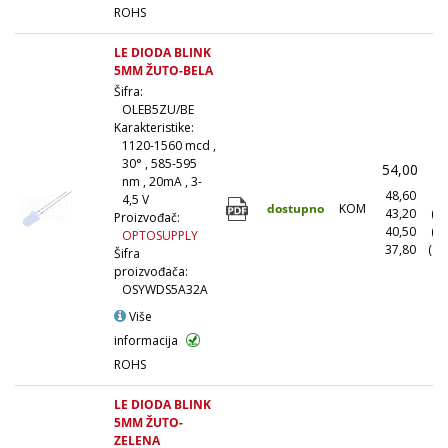
ROHS
LE DIODA BLINK
5MM ŽUTO-BELA
Šifra:
OLEB5ZU/BE
Karakteristike:
1120-1560 mcd ,
30° , 585-595
54,00
(
nm , 20mA , 3-
48,60
(1
4,5 V
dostupno
KOM
43,20
(1
Proizvođač:
40,50
(5
OPTOSUPPLY
37,80
(10
Šifra
proizvođača:
OSYWDS5A32A
Više
informacija
ROHS
LE DIODA BLINK
5MM ŽUTO-
ZELENA