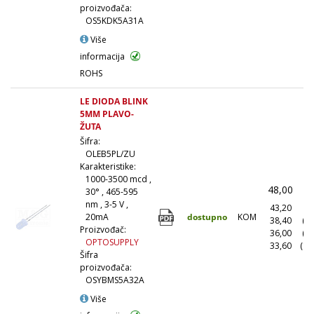
proizvođača:
OS5KDK5A31A
Više
informacija
ROHS
LE DIODA BLINK
5MM PLAVO-
ŽUTA
Šifra:
OLEB5PL/ZU
Karakteristike:
1000-3500 mcd ,
48,00
(
30° , 465-595
nm , 3-5 V ,
43,20
(1
dostupno
KOM
20mA
38,40
(1
Proizvođač:
36,00
(5
OPTOSUPPLY
33,60
(10
Šifra
proizvođača:
OSYBMS5A32A
Više