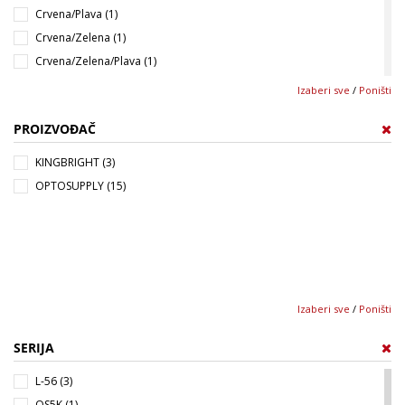
Crvena/Plava (1)
Crvena/Zelena (1)
Crvena/Zelena/Plava (1)
Narandžasta (1)
Izaberi sve
/
Poništi
Pink (1)
PROIZVOĐAČ
Plava (1)
Plava/Žuta (1)
KINGBRIGHT (3)
Žuta (2)
OPTOSUPPLY (15)
Žuta/Bela (1)
Žuta/Zelena (1)
Zelena (2)
Bela (1)
Izaberi sve
/
Poništi
SERIJA
L-56 (3)
OS5K (1)