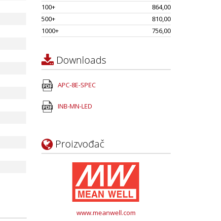
100+
864,00
500+
810,00
1000+
756,00
Downloads
APC-8E-SPEC
INB-MN-LED
Proizvođač
www.meanwell.com