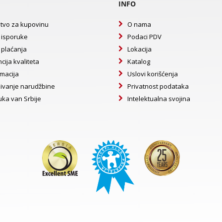
INFO
tvo za kupovinu
O nama
 isporuke
Podaci PDV
 plaćanja
Lokacija
cija kvaliteta
Katalog
macija
Uslovi korišćenja
ivanje narudžbine
Privatnost podataka
uka van Srbije
Intelektualna svojina