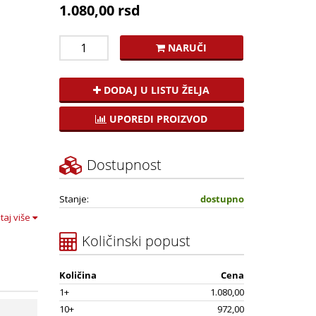
1.080,00 rsd
NARUČI
DODAJ U LISTU ŽELJA
UPOREDI PROIZVOD
Dostupnost
Stanje:
dostupno
itaj više
Količinski popust
Količina
Cena
1+
1.080,00
10+
972,00