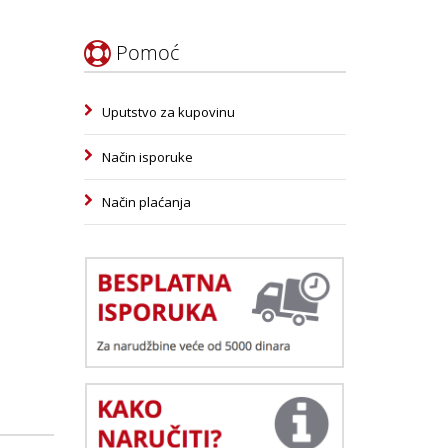
Pomoć
Uputstvo za kupovinu
Način isporuke
Način plaćanja