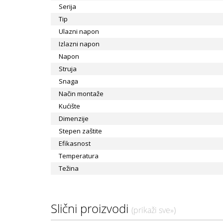
Serija
Tip
Ulazni napon
Izlazni napon
Napon
Struja
Snaga
Način montaže
Kućište
Dimenzije
Stepen zaštite
Efikasnost
Temperatura
Težina
Slični proizvodi
(prikaži sve»)