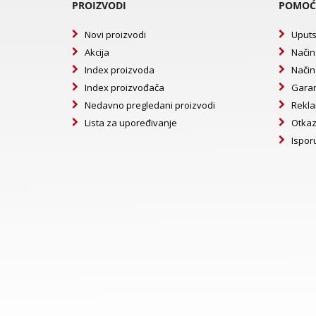
PROIZVODI
POMOĆ
Novi proizvodi
Uputs
Akcija
Način
Index proizvoda
Način
Index proizvođača
Garan
Nedavno pregledani proizvodi
Rekla
Lista za upoređivanje
Otkaz
Ispor