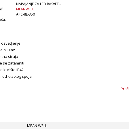
NAPAJANJE ZA LED RASVETU
či:
MEANWELL
APC-8E-350
ača:
i osvetljenje
alni ulaz
ntna struja
e se zatamniti
no kućište IP42
en od kratkog spoja
nosni standardi: UL 8750; EN 61347-2-13
Proč
andardi: EN 55032
ne garancije proizvođača
MEAN WELL