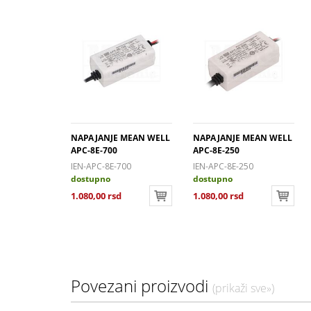
NAPAJANJE MEAN WELL
NAPAJANJE MEAN WELL
APC-8E-700
APC-8E-250
IEN-APC-8E-700
IEN-APC-8E-250
dostupno
dostupno
1.080,00 rsd
1.080,00 rsd
Povezani proizvodi
(prikaži sve»)