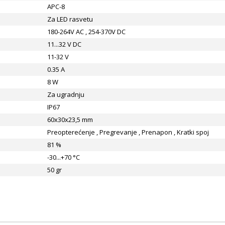
APC-8
Za LED rasvetu
180-264V AC , 254-370V DC
11...32 V DC
11-32 V
0.35 A
8 W
Za ugradnju
IP67
60x30x23,5 mm
Preopterećenje , Pregrevanje , Prenapon , Kratki spoj
81 %
-30...+70 °C
50 gr