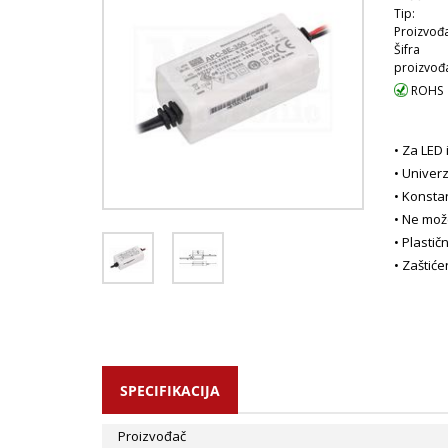
Tip:
Proizvođa
Šifra
proizvođ
ROHS
• Za LED 
• Univerz
• Konsta
• Ne mož
• Plastič
• Zaštić
• Bezbed
• EMC st
• 2 godi
SPECIFIKACIJA
Proizvođač