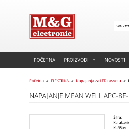
POČETNA
PROIZVODI
NOVOSTI
Početna
ELEKTRIKA
Napajanja za LED rasvetu
NAPAJANJE MEAN WELL APC-8E
Šifra:
Karakteris
Kućište: