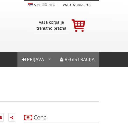
SRB
ENG
|
VALUTA:
RSD
-
EUR
Vaša korpa je
trenutno prazna
PRIJAVA
REGISTRACIJA
Cena