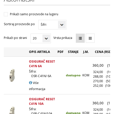
Prikaži samo proizvode na lageru
Sortiraj proizvode po
Prikaži po strani
Vrsta prikaza
OPIS ARTIKLA
PDF
STANJE
J.M.
CENA (RSD)
OSIGURAČ RESET
360,00
(1+)
C41N 6A
Šifra:
324,00
(10+)
dostupno
KOM
OSR-C41N/ 6A
288,00
(100+
270,00
(500+
Više
252,00
(1000
informacija
OSIGURAČ RESET
360,00
(1+)
C41N 10A
Šifra:
324,00
(10+)
dostupno
KOM
OSR-C41N/10A