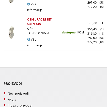
297,00
(500+
Više
277,20
(1000
informacija
OSIGURAČ RESET
396,00
(1+)
C41N 63A
Šifra:
356,40
(10+)
dostupno
KOM
OSR-C41N/63A
316,80
(100+
297,00
(500+
Više
277,20
(1000
informacija
PROIZVODI
Novi proizvodi
Akcija
Index proizvoda