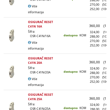
288,00
(100+
270,00
(500+
Više
252,00
(1000
informacija
OSIGURAČ RESET
360,00
(1+)
C41N 16A
Šifra:
324,00
(10+)
dostupno
KOM
OSR-C41N/16A
288,00
(100+
270,00
(500+
Više
252,00
(1000
informacija
OSIGURAČ RESET
360,00
(1+)
C41N 20A
Šifra:
324,00
(10+)
dostupno
KOM
OSR-C41N/20A
288,00
(100+
270,00
(500+
Više
252,00
(1000
informacija
OSIGURAČ RESET
360,00
(1+)
C41N 25A
Šifra:
324,00
(10+)
dostupno
KOM
OSR-C41N/25A
288,00
(100+