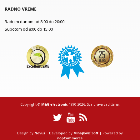
RADNO VREME
Radnim danom od 8:00 do 20:00
Subotom od 8:00 do 15:00
Copyright ©
M&G electronic
1990-2026. Sva prava zadržana.
Design by
Novus
| Developed by
Mihajlović Soft
| Powered by
nopCommerce