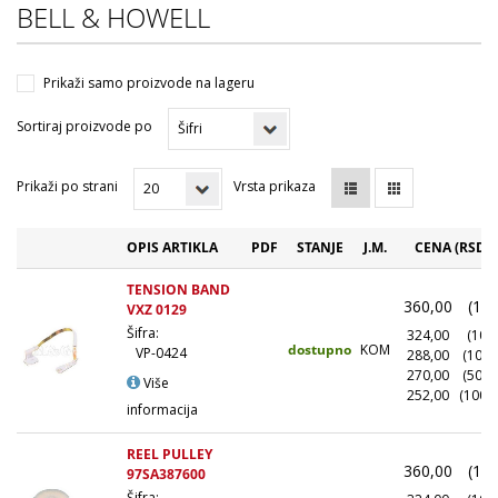
BELL & HOWELL
Prikaži samo proizvode na lageru
Sortiraj proizvode po
Prikaži po strani
Vrsta prikaza
OPIS ARTIKLA
PDF
STANJE
J.M.
CENA (RSD)
TENSION BAND
360,00
(1+)
VXZ 0129
Šifra:
324,00
(10+)
dostupno
KOM
VP-0424
288,00
(100+
270,00
(500+
Više
252,00
(1000
informacija
REEL PULLEY
360,00
(1+)
97SA387600
Šifra: