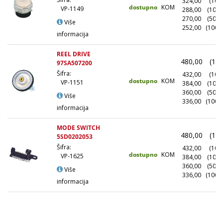
324,00
(10+)
dostupno
KOM
VP-1149
288,00
(100+
270,00
(500+
Više
252,00
(1000
informacija
REEL DRIVE
480,00
(1+)
97SA507200
Šifra:
432,00
(10+)
dostupno
KOM
VP-1151
384,00
(100+
360,00
(500+
Više
336,00
(1000
informacija
MODE SWITCH
480,00
(1+)
5SD0202053
Šifra:
432,00
(10+)
dostupno
KOM
VP-1625
384,00
(100+
360,00
(500+
Više
336,00
(1000
informacija