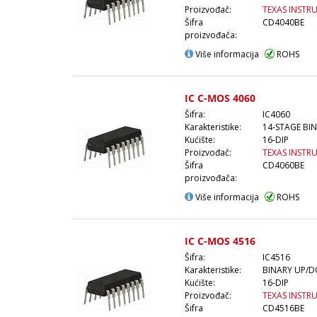
Proizvođač:
TEXAS INSTR
Šifra
CD4040BE
proizvođača:
Više informacija
ROHS
IC C-MOS 4060
Šifra:
IC4060
Karakteristike:
14-STAGE BI
Kućište:
16-DIP
Proizvođač:
TEXAS INSTR
Šifra
CD4060BE
proizvođača:
Više informacija
ROHS
IC C-MOS 4516
Šifra:
IC4516
Karakteristike:
BINARY UP/
Kućište:
16-DIP
Proizvođač:
TEXAS INSTR
Šifra
CD4516BE