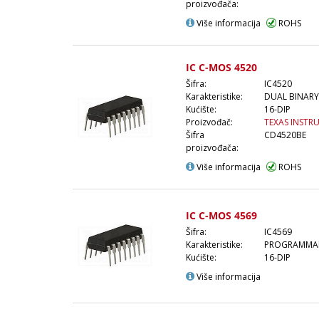
proizvođača:
Više informacija
ROHS
IC C-MOS 4520
Šifra:
IC4520
Karakteristike:
DUAL BINAR
Kućište:
16-DIP
Proizvođač:
TEXAS INSTR
Šifra
CD4520BE
proizvođača:
Više informacija
ROHS
IC C-MOS 4569
Šifra:
IC4569
Karakteristike:
PROGRAMMAB
Kućište:
16-DIP
Više informacija