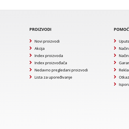
PROIZVODI
POMOĆ
Novi proizvodi
Uputs
Akcija
Način
Index proizvoda
Način
Index proizvođača
Garan
Nedavno pregledani proizvodi
Rekla
Lista za upoređivanje
Otkaz
Ispor