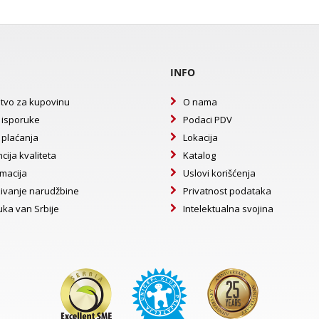
INFO
tvo za kupovinu
O nama
 isporuke
Podaci PDV
 plaćanja
Lokacija
cija kvaliteta
Katalog
macija
Uslovi korišćenja
ivanje narudžbine
Privatnost podataka
uka van Srbije
Intelektualna svojina