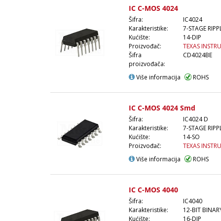
IC C-MOS 4024
Šifra:
IC4024
Karakteristike:
7-STAGE RIPP
Kućište:
14-DIP
Proizvođač:
TEXAS INSTR
Šifra
CD4024BE
proizvođača:
Više informacija
ROHS
IC C-MOS 4024 Smd
Šifra:
IC4024 D
Karakteristike:
7-STAGE RIPP
Kućište:
14-SO
Proizvođač:
TEXAS INSTR
Više informacija
ROHS
IC C-MOS 4040
Šifra:
IC4040
Karakteristike:
12-BIT BINA
Kućište:
16-DIP