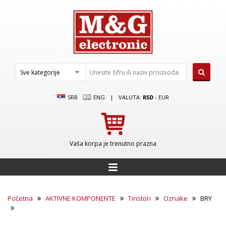
SRB
ENG
|
VALUTA:
RSD
-
EUR
Vaša korpa je trenutno prazna
Početna
AKTIVNE KOMPONENTE
Tiristori
Oznake
BRY