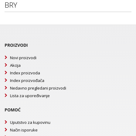
BRY
PROIZVODI
Novi proizvodi
Akcija
Index proizvoda
Index proizvođača
Nedavno pregledani proizvodi
Lista za upoređivanje
POMOĆ
Uputstvo za kupovinu
Način isporuke