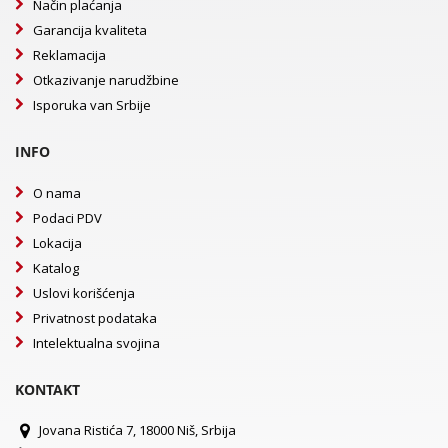
Način plaćanja
Garancija kvaliteta
Reklamacija
Otkazivanje narudžbine
Isporuka van Srbije
INFO
O nama
Podaci PDV
Lokacija
Katalog
Uslovi korišćenja
Privatnost podataka
Intelektualna svojina
KONTAKT
Jovana Ristića 7, 18000 Niš, Srbija