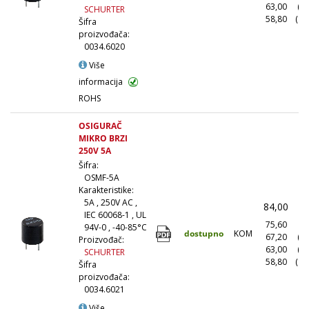
63,00
(5
SCHURTER
58,80
(10
Šifra
proizvođača:
0034.6020
Više
informacija
ROHS
OSIGURAČ
MIKRO BRZI
250V 5A
Šifra:
OSMF-5A
Karakteristike:
5A , 250V AC ,
84,00
(
IEC 60068-1 , UL
75,60
(1
94V-0 , -40-85°C
dostupno
KOM
67,20
(1
Proizvođač:
63,00
(5
SCHURTER
58,80
(10
Šifra
proizvođača:
0034.6021
Više