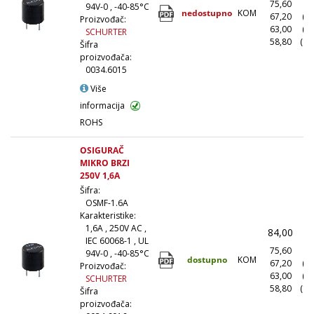
75,60
(1
94V-0 , -40-85°C
nedostupno
KOM
67,20
(1
Proizvođač:
63,00
(5
SCHURTER
58,80
(10
Šifra
proizvođača:
0034.6015
Više
informacija
ROHS
OSIGURAČ
MIKRO BRZI
250V 1,6A
Šifra:
OSMF-1.6A
Karakteristike:
1,6A , 250V AC ,
84,00
(
IEC 60068-1 , UL
75,60
(1
94V-0 , -40-85°C
dostupno
KOM
67,20
(1
Proizvođač:
63,00
(5
SCHURTER
58,80
(10
Šifra
proizvođača: