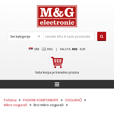
SRB
ENG
|
VALUTA:
RSD
-
EUR
Vaša korpa je trenutno prazna
Početna
PASIVNE KOMPONENTE
OSIGURAČI
Mikro osigurači
Brzi mikro osigurači