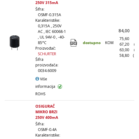
250V 315mA
Šifra:
OSMF-0.315A
Karakteristike:
0,315A , 250V
84,00
(
AC , IEC 60068-1
, UL 94V-0 , -40-
75,60
(1
dostupno
KOM
85°C
67,20
(1
Proizvođač:
63,00
(5
SCHURTER
58,80
(10
Šifra
proizvođača:
0034.6009
Više
informacija
ROHS
OSIGURAČ
MIKRO BRZI
250V 400mA
Šifra:
OSMF-0.4A
Karakteristike: