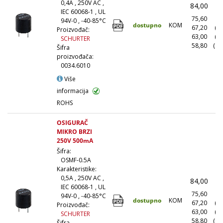
0,4A , 250V AC ,
84,00
(
IEC 60068-1 , UL
75,60
(1
94V-0 , -40-85°C
dostupno
KOM
67,20
(1
Proizvođač:
63,00
(5
SCHURTER
58,80
(10
Šifra
proizvođača:
0034.6010
Više
informacija
ROHS
OSIGURAČ
MIKRO BRZI
250V 500mA
Šifra:
OSMF-0.5A
Karakteristike:
0,5A , 250V AC ,
84,00
(
IEC 60068-1 , UL
75,60
(1
94V-0 , -40-85°C
dostupno
KOM
67,20
(1
Proizvođač:
63,00
(5
SCHURTER
58,80
(10
Šifra