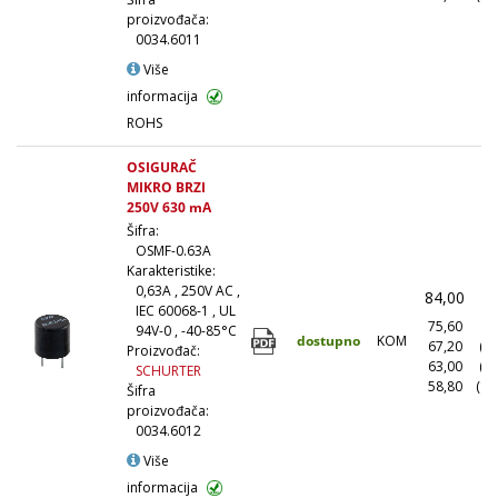
proizvođača:
0034.6011
Više
informacija
ROHS
OSIGURAČ
MIKRO BRZI
250V 630 mA
Šifra:
OSMF-0.63A
Karakteristike:
0,63A , 250V AC ,
84,00
(
IEC 60068-1 , UL
75,60
(1
94V-0 , -40-85°C
dostupno
KOM
67,20
(1
Proizvođač:
63,00
(5
SCHURTER
58,80
(10
Šifra
proizvođača:
0034.6012
Više
informacija