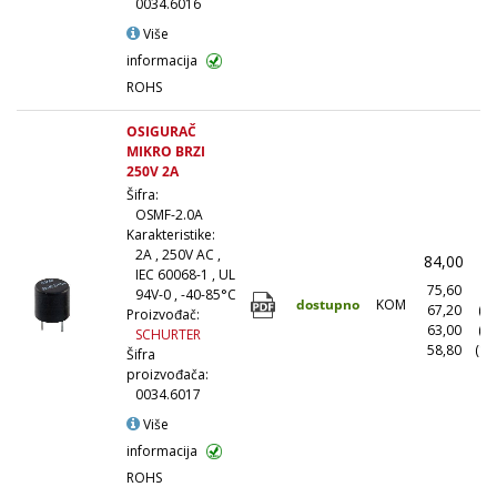
0034.6016
Više
informacija
ROHS
OSIGURAČ
MIKRO BRZI
250V 2A
Šifra:
OSMF-2.0A
Karakteristike:
2A , 250V AC ,
84,00
(
IEC 60068-1 , UL
75,60
(1
94V-0 , -40-85°C
dostupno
KOM
67,20
(1
Proizvođač:
63,00
(5
SCHURTER
58,80
(10
Šifra
proizvođača:
0034.6017
Više
informacija
ROHS