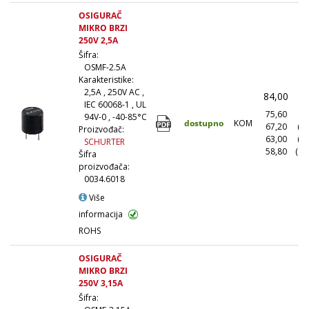
OSIGURAČ
MIKRO BRZI
250V 2,5A
Šifra:
OSMF-2.5A
Karakteristike:
2,5A , 250V AC ,
84,00
(
IEC 60068-1 , UL
75,60
(1
94V-0 , -40-85°C
dostupno
KOM
67,20
(1
Proizvođač:
63,00
(5
SCHURTER
58,80
(10
Šifra
proizvođača:
0034.6018
Više
informacija
ROHS
OSIGURAČ
MIKRO BRZI
250V 3,15A
Šifra: