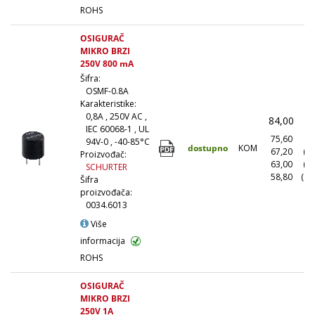
ROHS
OSIGURAČ
MIKRO BRZI
250V 800 mA
Šifra:
OSMF-0.8A
Karakteristike:
0,8A , 250V AC ,
84,00
(
IEC 60068-1 , UL
75,60
(1
94V-0 , -40-85°C
dostupno
KOM
67,20
(1
Proizvođač:
63,00
(5
SCHURTER
58,80
(10
Šifra
proizvođača:
0034.6013
Više
informacija
ROHS
OSIGURAČ
MIKRO BRZI
250V 1A