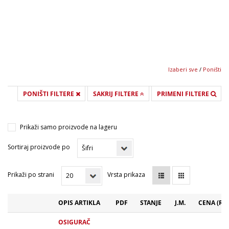
Izaberi sve
/
Poništi
PONIŠTI FILTERE
SAKRIJ FILTERE
PRIMENI FILTERE
Prikaži samo proizvode na lageru
Sortiraj proizvode po
Prikaži po strani
Vrsta prikaza
OPIS ARTIKLA
PDF
STANJE
J.M.
CENA (RS
OSIGURAČ