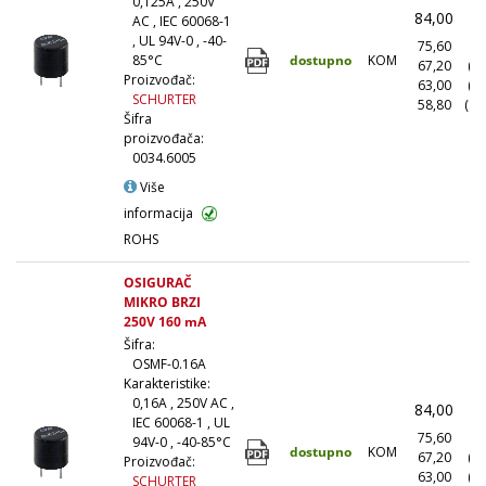
0,125A , 250V
84,00
(
AC , IEC 60068-1
, UL 94V-0 , -40-
75,60
(1
dostupno
KOM
85°C
67,20
(1
Proizvođač:
63,00
(5
SCHURTER
58,80
(10
Šifra
proizvođača:
0034.6005
Više
informacija
ROHS
OSIGURAČ
MIKRO BRZI
250V 160 mA
Šifra:
OSMF-0.16A
Karakteristike:
0,16A , 250V AC ,
84,00
(
IEC 60068-1 , UL
75,60
(1
94V-0 , -40-85°C
dostupno
KOM
67,20
(1
Proizvođač:
63,00
(5
SCHURTER