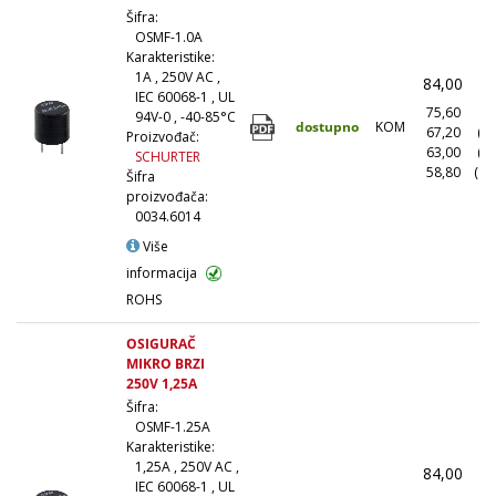
Šifra:
OSMF-1.0A
Karakteristike:
1A , 250V AC ,
84,00
(
IEC 60068-1 , UL
75,60
(1
94V-0 , -40-85°C
dostupno
KOM
67,20
(1
Proizvođač:
63,00
(5
SCHURTER
58,80
(10
Šifra
proizvođača:
0034.6014
Više
informacija
ROHS
OSIGURAČ
MIKRO BRZI
250V 1,25A
Šifra:
OSMF-1.25A
Karakteristike:
1,25A , 250V AC ,
84,00
(
IEC 60068-1 , UL