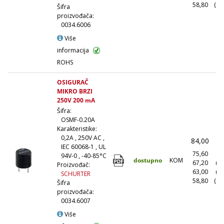
58,80
(10
Šifra
proizvođača:
0034.6006
Više
informacija
ROHS
OSIGURAČ
MIKRO BRZI
250V 200 mA
Šifra:
OSMF-0.20A
Karakteristike:
0,2A , 250V AC ,
84,00
(
IEC 60068-1 , UL
75,60
(1
94V-0 , -40-85°C
dostupno
KOM
67,20
(1
Proizvođač:
63,00
(5
SCHURTER
58,80
(10
Šifra
proizvođača:
0034.6007
Više