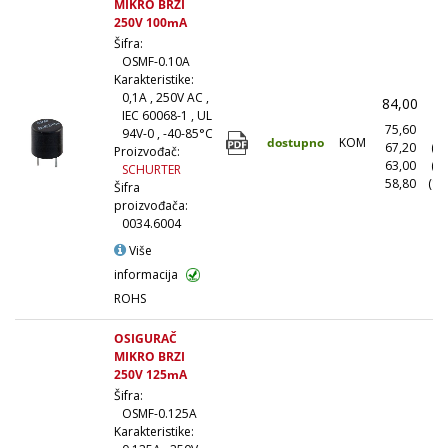
MIKRO BRZI
250V 100mA
Šifra:
OSMF-0.10A
Karakteristike:
0,1A , 250V AC ,
84,00
(
IEC 60068-1 , UL
75,60
(1
94V-0 , -40-85°C
dostupno
KOM
67,20
(1
Proizvođač:
63,00
(5
SCHURTER
58,80
(10
Šifra
proizvođača:
0034.6004
Više
informacija
ROHS
OSIGURAČ
MIKRO BRZI
250V 125mA
Šifra:
OSMF-0.125A
Karakteristike: