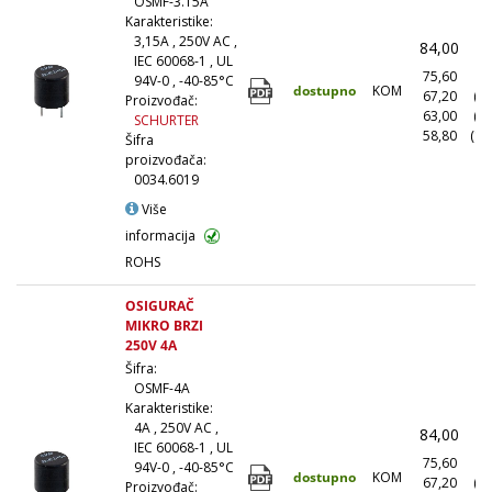
OSMF-3.15A
Karakteristike:
3,15A , 250V AC ,
84,00
(
IEC 60068-1 , UL
75,60
(1
94V-0 , -40-85°C
dostupno
KOM
67,20
(1
Proizvođač:
63,00
(5
SCHURTER
58,80
(10
Šifra
proizvođača:
0034.6019
Više
informacija
ROHS
OSIGURAČ
MIKRO BRZI
250V 4A
Šifra:
OSMF-4A
Karakteristike:
4A , 250V AC ,
84,00
(
IEC 60068-1 , UL
75,60
(1
94V-0 , -40-85°C
dostupno
KOM
67,20
(1
Proizvođač: