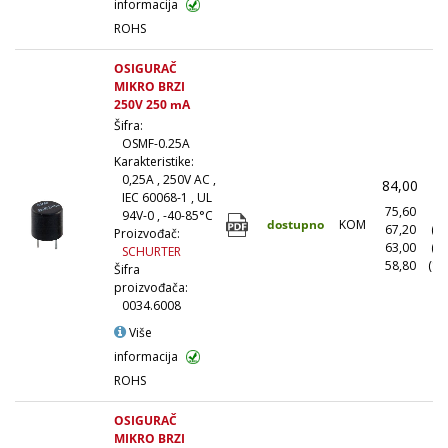
informacija
ROHS
OSIGURAČ
MIKRO BRZI
250V 250 mA
Šifra:
OSMF-0.25A
Karakteristike:
0,25A , 250V AC ,
84,00
(
IEC 60068-1 , UL
75,60
(1
94V-0 , -40-85°C
dostupno
KOM
67,20
(1
Proizvođač:
63,00
(5
SCHURTER
58,80
(10
Šifra
proizvođača:
0034.6008
Više
informacija
ROHS
OSIGURAČ
MIKRO BRZI