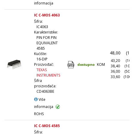
informacija
IC C-MOS 4063
Šifra:
IC4063
Karakteristike:
PIN FOR PIN
EQUIVALENT
4585
48,00
(1+)
Kućište:
16-DIP
43,20
(10+)
dostupno
KOM
Proizvođač:
38,40
(100+
TEXAS
36,00
(500+
INSTRUMENTS
33,60
(1000
Šifra
proizvođača:
CD4063BE
Više
informacija
ROHS
IC C-MOS 4585
Šifra: