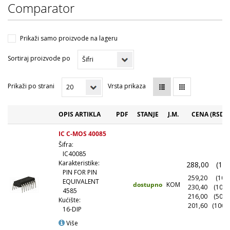
Comparator
Prikaži samo proizvode na lageru
Sortiraj proizvode po
Prikaži po strani
Vrsta prikaza
OPIS ARTIKLA
PDF
STANJE
J.M.
CENA (RSD)
IC C-MOS 40085
Šifra:
IC40085
Karakteristike:
288,00
(1+)
PIN FOR PIN
259,20
(10+)
EQUIVALENT
dostupno
KOM
230,40
(100+
4585
216,00
(500+
Kućište:
201,60
(1000
16-DIP
Više