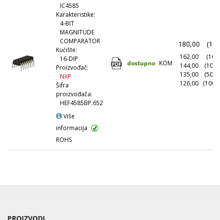
IC4585
Karakteristike:
4-BIT
MAGNITUDE
COMPARATOR
180,00
(1+)
Kućište:
162,00
(10+)
16-DIP
dostupno
KOM
144,00
(100+
Proizvođač:
135,00
(500+
NXP
126,00
(1000
Šifra
proizvođača:
HEF4585BP.652
Više
informacija
ROHS
PROIZVODI