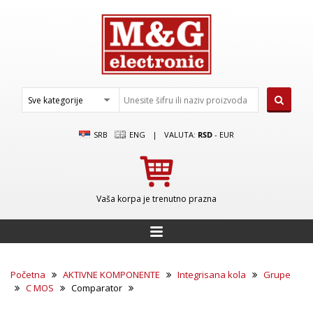
SRB
ENG
|
VALUTA:
RSD
-
EUR
Vaša korpa je trenutno prazna
Početna
AKTIVNE KOMPONENTE
Integrisana kola
Grupe
C MOS
Comparator