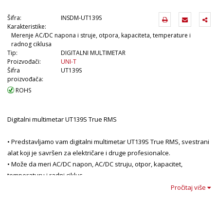
Šifra:
INSDM-UT139S
Karakteristike:
Merenje AC/DC napona i struje, otpora, kapaciteta, temperature i
radnog ciklusa
Tip:
DIGITALNI MULTIMETAR
Proizvođači:
UNI-T
Šifra
UT139S
proizvođača:
ROHS
Digitalni multimetar UT139S True RMS
• Predstavljamo vam digitalni multimetar UT139S True RMS, svestrani
alat koji je savršen za električare i druge profesionalce.
• Može da meri AC/DC napon, AC/DC struju, otpor, kapacitet,
temperaturu i radni ciklus.
• Ima funkciju automatskog izbora opsega, koja automatski bira
Pročitaj više
ispravan opseg merenja za izabranu funkciju merenja.
• Međutim, korisnik takođe može ručno da izabere željeni opseg