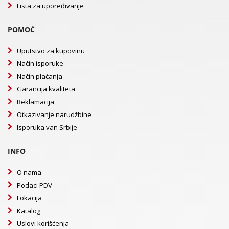
Lista za upoređivanje
POMOĆ
Uputstvo za kupovinu
Način isporuke
Način plaćanja
Garancija kvaliteta
Reklamacija
Otkazivanje narudžbine
Isporuka van Srbije
INFO
O nama
Podaci PDV
Lokacija
Katalog
Uslovi korišćenja