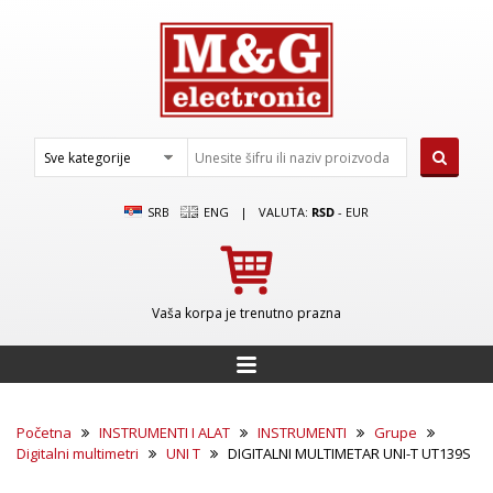
SRB
ENG
|
VALUTA:
RSD
-
EUR
Vaša korpa je trenutno prazna
Početna
INSTRUMENTI I ALAT
INSTRUMENTI
Grupe
Digitalni multimetri
UNI T
DIGITALNI MULTIMETAR UNI-T UT139S