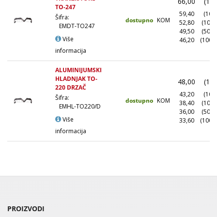
66,00
(1+)
TO-247
59,40
(10+)
Šifra:
dostupno
KOM
52,80
(100+
EMDT-TO247
49,50
(500+
Više
46,20
(1000
informacija
ALUMINIJUMSKI
HLADNJAK TO-
48,00
(1+)
220 DRZAČ
43,20
(10+)
Šifra:
dostupno
KOM
38,40
(100+
EMHL-TO220/D
36,00
(500+
Više
33,60
(1000
informacija
PROIZVODI