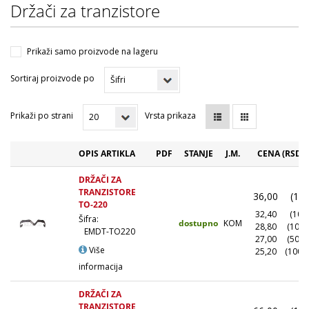
Držači za tranzistore
Prikaži samo proizvode na lageru
Sortiraj proizvode po
Prikaži po strani
Vrsta prikaza
OPIS ARTIKLA
PDF
STANJE
J.M.
CENA (RSD)
DRŽAČI ZA
TRANZISTORE
36,00
(1+)
TO-220
32,40
(10+)
Šifra:
dostupno
KOM
28,80
(100+
EMDT-TO220
27,00
(500+
Više
25,20
(1000
informacija
DRŽAČI ZA
TRANZISTORE