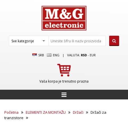
SRB
ENG
|
VALUTA:
RSD
-
EUR
Vaša korpa je trenutno prazna
Početna
ELEMENTI ZA MONTAŽU
Držači
Držači za
tranzistore