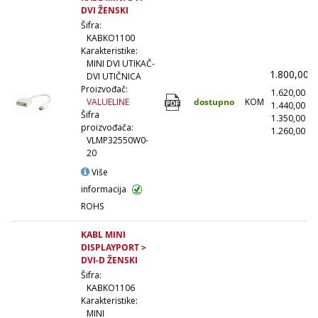
DVI ŽENSKI
Šifra:
KABKO1100
Karakteristike:
MINI DVI UTIKAČ-
1.800,00
DVI UTIČNICA
Proizvođač:
1.620,00
(
dostupno
KOM
VALUELINE
1.440,00
(
Šifra
1.350,00
(
proizvođača:
1.260,00
(1
VLMP32550W0-
20
Više
informacija
ROHS
KABL MINI
DISPLAYPORT >
DVI-D ŽENSKI
Šifra:
KABKO1106
Karakteristike:
MINI