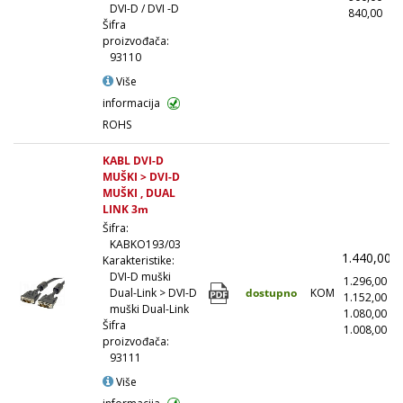
DVI-D / DVI -D
840,00
(1
Šifra
proizvođača:
93110
Više
informacija
ROHS
KABL DVI-D
MUŠKI > DVI-D
MUŠKI , DUAL
LINK 3m
Šifra:
KABKO193/03
1.440,00
Karakteristike:
DVI-D muški
1.296,00
(
dostupno
KOM
Dual-Link > DVI-D
1.152,00
(
muški Dual-Link
1.080,00
(
Šifra
1.008,00
(1
proizvođača:
93111
Više