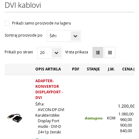
DVI kablovi
Prikaži samo proizvode na lageru
Sortiraj proizvode po
Prikaži po strani
Vrsta prikaza
OPIS ARTIKLA
PDF
STANJE
J.M.
CENA (R
ADAPTER-
KONVERTOR
DISPLAYPORT -
DVI
Šifra:
1.200,00
AVCON-DP-DVI
1.080,00
(
Karakteristike:
dostupno
KOM
960,00
(
Display Port
900,00
(
muški - DVI-D
840,00
(1
24+1p ženski