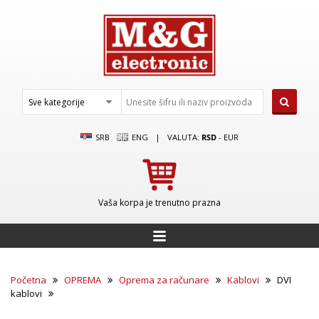
SRB
ENG
|
VALUTA:
RSD
-
EUR
Vaša korpa je trenutno prazna
Početna
OPREMA
Oprema za računare
Kablovi
DVI
kablovi