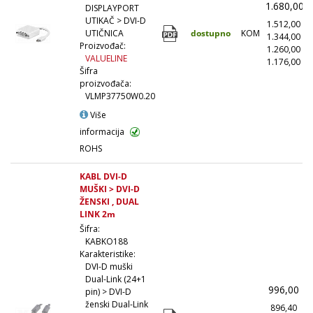
1.680,00
DISPLAYPORT
UTIKAČ > DVI-D
1.512,00
(
dostupno
KOM
UTIČNICA
1.344,00
(
Proizvođač:
1.260,00
(
VALUELINE
1.176,00
(1
Šifra
proizvođača:
VLMP37750W0.20
Više
informacija
ROHS
KABL DVI-D
MUŠKI > DVI-D
ŽENSKI , DUAL
LINK 2m
Šifra:
KABKO188
Karakteristike:
DVI-D muški
Dual-Link (24+1
996,00
pin) > DVI-D
ženski Dual-Link
896,40
(