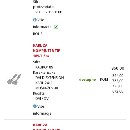
Šifra
proizvođača:
VLCP32055B100
Više
informacija
ROHS
KABL ZA
KOMPJUTER TIP
189/1,5m
Šifra:
KABKO189
960,00
Karakteristike:
864,00
(
DVI-D EXTENSION
dostupno
KOM
768,00
(
KABL 24+1
720,00
(
MUŠKI-ŽENSKI
672,00
(1
Kućište:
DVI / DVI
Više
informacija
KABL ZA