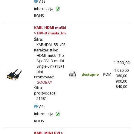
Više
informacija
ROHS
KABL HDMI muški
> DVI-D muški 3m
Šifra:
KABHDMI-551/03
Karakteristike:
HDMI muški (Tip
A) > DVI-D muški
1.200,00
Single-Link (18+1
1.080,00
(
pin)
dostupno
KOM
960,00
(
Proizvođač:
900,00
(
GOOBAY
840,00
(1
Šifra
proizvođača:
51581
Više
informacija
ROHS
KABL MINI DVI >