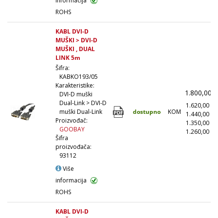
informacija
ROHS
KABL DVI-D
MUŠKI > DVI-D
MUŠKI , DUAL
LINK 5m
Šifra:
KABKO193/05
Karakteristike:
1.800,00
DVI-D muški
Dual-Link > DVI-D
1.620,00
(
dostupno
KOM
muški Dual-Link
1.440,00
(
Proizvođač:
1.350,00
(
GOOBAY
1.260,00
(1
Šifra
proizvođača:
93112
Više
informacija
ROHS
KABL DVI-D