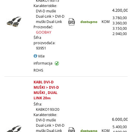
KABKO193/15
Karakteristike:
4.200,00
DVI-D muški
Dual-Link > DVI-D
3.780,00
(
dostupno
KOM
muški Dual-Link
3.360,00
(
Proizvođač:
3.150,00
(
GOOBAY
2.940,00
(1
Šifra
proizvođača:
93951
Više
informacija
ROHS
KABL DVI-D
MUŠKI > DVI-D
MUŠKI , DUAL
LINK 20m
Šifra:
KABKO193/20
Karakteristike:
6.000,00
DVI-D muški
Dual-Link > DVI-D
5.400,00
(
dostupno
KOM
muški Dual-Link