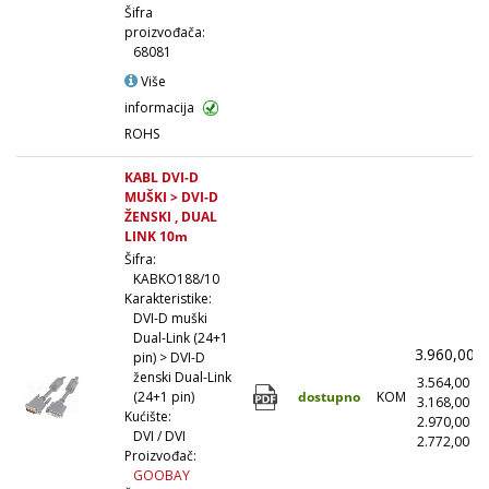
Šifra
proizvođača:
68081
Više
informacija
ROHS
KABL DVI-D
MUŠKI > DVI-D
ŽENSKI , DUAL
LINK 10m
Šifra:
KABKO188/10
Karakteristike:
DVI-D muški
Dual-Link (24+1
3.960,00
pin) > DVI-D
ženski Dual-Link
3.564,00
(
dostupno
KOM
(24+1 pin)
3.168,00
(
Kućište:
2.970,00
(
DVI / DVI
2.772,00
(1
Proizvođač:
GOOBAY