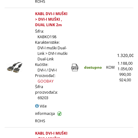
ROHS
KABL DVI-I MUŠKI
> DVI-I MUŠKI ,
DUAL LINK 2m
Šifra:
KABKO198
Karakteristike:
DVI-I muški Dual-
Link > DVI-I muški
1.320,00
Dual-Link
1.188,00
(
Kućište:
dostupno
KOM
1.056,00
(
DVI-I / DVI-I
990,00
(
Proizvođač:
924,00
(1
GOOBAY
Šifra
proizvođača:
69203
Više
informacija
ROHS
KABL DVI-I MUŠKI