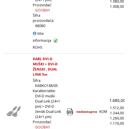
1.080,00
(
Proizvođač:
1.008,00
(1
GOOBAY
Šifra
proizvođača:
68080
Više
informacija
ROHS
KABL DVI-D
MUŠKI > DVI-D
ŽENSKI , DUAL
LINK 5m
Šifra:
KABKO188/05
Karakteristike:
DVI-D muški
1.680,00
Dual-Link (24+1
pin) > DVI-D
1.512,00
(
nedostupno
KOM
ženski Dual-Link
1.344,00
(
(24+1 pin)
1.260,00
(
Proizvođač:
1.176,00
(1
GOOBAY