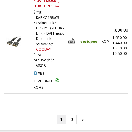
> DVI-I MUŠKI ,
DUAL LINK 3m
Šifra:
KABKO198/03
Karakteristike:
DVI-I muški Dual-
1.800,00
Link > DVI-I muški
1.620,00
(
Dual-Link
dostupno
KOM
1.440,00
(
Proizvođač:
1.350,00
(
GOOBAY
1.260,00
(1
Šifra
proizvođača:
69210
Više
informacija
ROHS
1
2
›