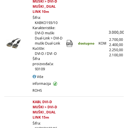
MUŠKI > DVI-D
MUŠKI , DUAL
LINK 10m
Šifra:
KABKO193/10
Karakteristike:
3.000,00
DVI-D muški
Dual-Link > DVI-D
2.700,00
(
dostupno
KOM
muški Dual-Link
2.400,00
(
Kućište:
2.250,00
(
DVI-D / DVI -D
2.100,00
(1
Šifra
proizvođača:
93109
Više
informacija
ROHS
KABL DVI-D
MUŠKI > DVI-D
MUŠKI , DUAL
LINK 15m
Šifra: