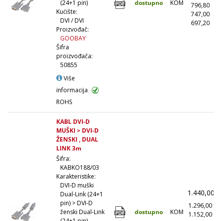
dostupno
KOM
(24+1 pin)
796,80
(
Kućište:
747,00
(
DVI / DVI
697,20
(1
Proizvođač:
GOOBAY
Šifra
proizvođača:
50855
Više
informacija
ROHS
KABL DVI-D
MUŠKI > DVI-D
ŽENSKI , DUAL
LINK 3m
Šifra:
KABKO188/03
Karakteristike:
DVI-D muški
1.440,00
Dual-Link (24+1
pin) > DVI-D
1.296,00
(
dostupno
KOM
ženski Dual-Link
1.152,00
(
(24+1 pin)