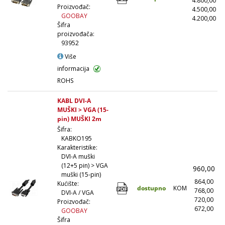
4.800,00
(
Proizvođač:
4.500,00
(
GOOBAY
4.200,00
(1
Šifra
proizvođača:
93952
Više
informacija
ROHS
KABL DVI-A
MUŠKI > VGA (15-
pin) MUŠKI 2m
Šifra:
KABKO195
Karakteristike:
DVI-A muški
(12+5 pin) > VGA
960,00
muški (15-pin)
864,00
(
Kućište:
dostupno
KOM
768,00
(
DVI-A / VGA
720,00
(
Proizvođač:
672,00
(1
GOOBAY
Šifra