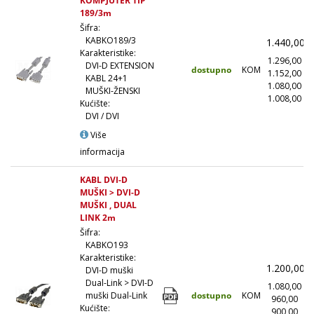
KOMPJUTER TIP
189/3m
Šifra:
KABKO189/3
1.440,00
Karakteristike:
1.296,00
(
DVI-D EXTENSION
dostupno
KOM
1.152,00
(
KABL 24+1
1.080,00
(
MUŠKI-ŽENSKI
1.008,00
(1
Kućište:
DVI / DVI
Više
informacija
KABL DVI-D
MUŠKI > DVI-D
MUŠKI , DUAL
LINK 2m
Šifra:
KABKO193
Karakteristike:
1.200,00
DVI-D muški
Dual-Link > DVI-D
1.080,00
(
dostupno
KOM
muški Dual-Link
960,00
(
Kućište:
900,00
(