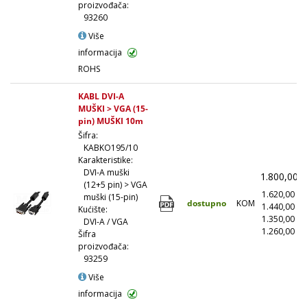
proizvođača:
93260
Više
informacija
ROHS
KABL DVI-A
MUŠKI > VGA (15-
pin) MUŠKI 10m
Šifra:
KABKO195/10
Karakteristike:
DVI-A muški
1.800,00
(12+5 pin) > VGA
1.620,00
(
muški (15-pin)
dostupno
KOM
1.440,00
(
Kućište:
1.350,00
(
DVI-A / VGA
1.260,00
(1
Šifra
proizvođača:
93259
Više
informacija