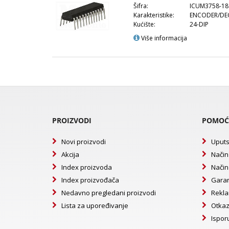
Šifra:
ICUM3758-18
Karakteristike:
ENCODER/DEC
Kućište:
24-DIP
Više informacija
PROIZVODI
POMOĆ
Novi proizvodi
Uputs
Akcija
Način
Index proizvoda
Način
Index proizvođača
Garan
Nedavno pregledani proizvodi
Rekla
Lista za upoređivanje
Otkaz
Ispor