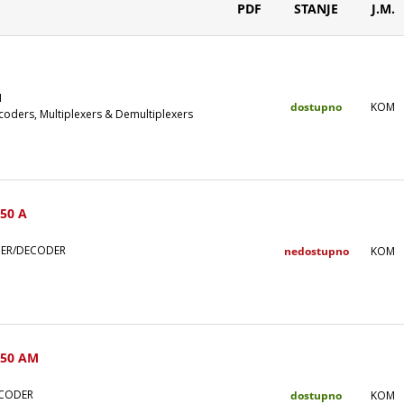
PDF
STANJE
J.M.
1
dostupno
KOM
coders, Multiplexers & Demultiplexers
50 A
ER/DECODER
nedostupno
KOM
750 AM
CODER
dostupno
KOM