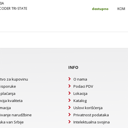
0A
ODER TRI-STATE
dostupno
KOM
INFO
tvo za kupovinu
O nama
 isporuke
Podaci PDV
 plaćanja
Lokacija
cija kvaliteta
Katalog
macija
Uslovi korišćenja
ivanje narudžbine
Privatnost podataka
uka van Srbije
Intelektualna svojina