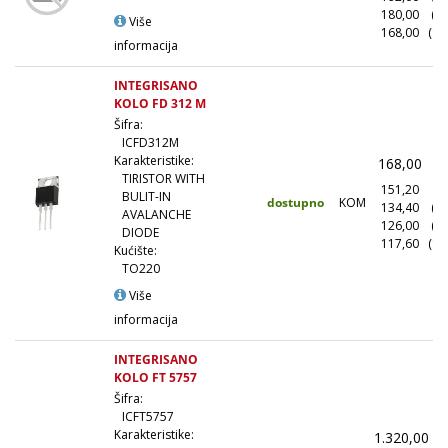
180,00
(5
Više
168,00
(10
informacija
INTEGRISANO
KOLO FD 312 M
Šifra:
ICFD312M
Karakteristike:
168,00
(
TIRISTOR WITH
151,20
(1
BULIT-IN
dostupno
KOM
134,40
(1
AVALANCHE
126,00
(5
DIODE
117,60
(10
Kućište:
TO220
Više
informacija
INTEGRISANO
KOLO FT 5757
Šifra:
ICFT5757
Karakteristike:
1.320,00
(