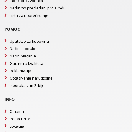
Index proizvođača
Nedavno pregledani proizvodi
Lista za upoređivanje
POMOĆ
Uputstvo za kupovinu
Način isporuke
Način plaćanja
Garancija kvaliteta
Reklamacija
Otkazivanje narudžbine
Isporuka van Srbije
INFO
O nama
Podaci PDV
Lokacija