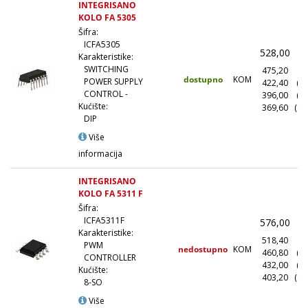
INTEGRISANO
KOLO FA 5305
Šifra:
ICFA5305
528,00
(
Karakteristike:
SWITCHING
475,20
(1
dostupno
KOM
POWER SUPPLY
422,40
(1
CONTROL -
396,00
(5
Kućište:
369,60
(10
DIP
Više
informacija
INTEGRISANO
KOLO FA 5311 F
Šifra:
ICFA5311F
576,00
(
Karakteristike:
518,40
(1
PWM
nedostupno
KOM
460,80
(1
CONTROLLER
432,00
(5
Kućište:
403,20
(10
8-SO
Više