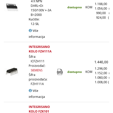
4 X NPN
1.188,00
(1
DARL+Di
dostupno
KOM
1.056,00
(1
150/100V +-3A
990,00
(5
B>2000
924,00
(10
Kućište:
12-SIL
Više
informacija
INTEGRISANO
KOLO FZH111A
Šifra:
ICFZH111
1.440,00
(
Proizvođač:
1.296,00
(1
SIEMENS
dostupno
KOM
1.152,00
(1
Šifra
1.080,00
(5
proizvođača:
1.008,00
(10
FZH111A
Više
informacija
INTEGRISANO
KOLO FZK101