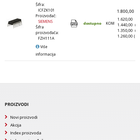
Šifra:
ICFZK101
1.800,00
(
Proizvođač:
1.620,00
(1
SIEMENS
dostupno
KOM
1.440,00
(1
Šifra
1.350,00
(5
proizvođača:
1.260,00
(10
FZH111A
Više
informacija
PROIZVODI
Novi proizvodi
Akcija
Index proizvoda