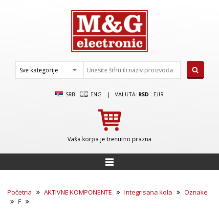
SRB
ENG
|
VALUTA:
RSD
-
EUR
Vaša korpa je trenutno prazna
Početna
AKTIVNE KOMPONENTE
Integrisana kola
Oznake
F