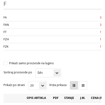
F
FA
3
FAN
3
FT
1
FZH
1
FZK
1
Prikaži samo proizvode na lageru
Sortiraj proizvode po
Prikaži po strani
Vrsta prikaza
OPIS ARTIKLA
PDF
STANJE
J.M.
CENA (RS