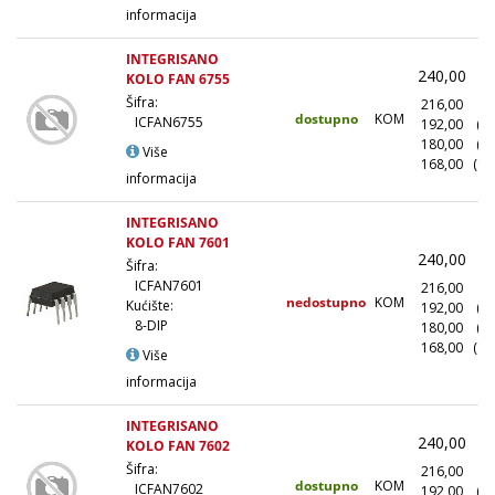
informacija
INTEGRISANO
240,00
(
KOLO FAN 6755
Šifra:
216,00
(1
dostupno
KOM
ICFAN6755
192,00
(1
180,00
(5
Više
168,00
(10
informacija
INTEGRISANO
KOLO FAN 7601
240,00
(
Šifra:
ICFAN7601
216,00
(1
nedostupno
KOM
Kućište:
192,00
(1
8-DIP
180,00
(5
168,00
(10
Više
informacija
INTEGRISANO
240,00
(
KOLO FAN 7602
Šifra:
216,00
(1
dostupno
KOM
ICFAN7602
192,00
(1