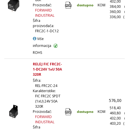
432,00
(1
dostupno
KOM
Proizvođač:
384,00
(1
FORWARD
360,00
(5
INDUSTRIAL
336,00
(10
Šifra
proizvođača:
FRC2C-1-DC12
Više
informacija
ROHS
RELEJ FIC FRC2C-
1-DC24V 1xU 50A
320R
Šifra:
REL-FRC2C-24
Karakteristike:
FIC FRC2C SPDT
576,00
(
(1xU) 24V 50A
320R
518,40
(1
dostupno
KOM
Proizvođač:
460,80
(1
FORWARD
432,00
(5
INDUSTRIAL
403,20
(10
Šifra