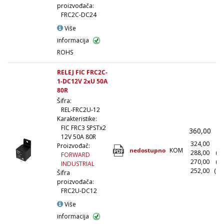
proizvođača:
FRC2C-DC24
Više
informacija
ROHS
RELEJ FIC FRC2C-
1-DC12V 2xU 50A
80R
Šifra:
REL-FRC2U-12
Karakteristike:
FIC FRC3 SPSTx2
360,00
(
12V 50A 80R
324,00
(1
Proizvođač:
nedostupno
KOM
288,00
(1
FORWARD
270,00
(5
INDUSTRIAL
252,00
(10
Šifra
proizvođača:
FRC2U-DC12
Više
informacija