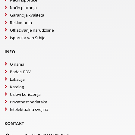
Način plaćanja
Garancija kvaliteta
Reklamacija
Otkazivanje narudžbine
Isporuka van Srbije
INFO
O nama
Podaci PDV
Lokacija
Katalog
Uslovi korišćenja
Privatnost podataka
Intelektualna svojina
KONTAKT