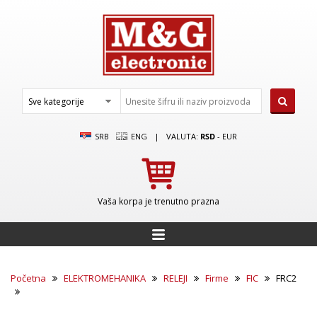
SRB
ENG
|
VALUTA:
RSD
-
EUR
Vaša korpa je trenutno prazna
Početna
ELEKTROMEHANIKA
RELEJI
Firme
FIC
FRC2