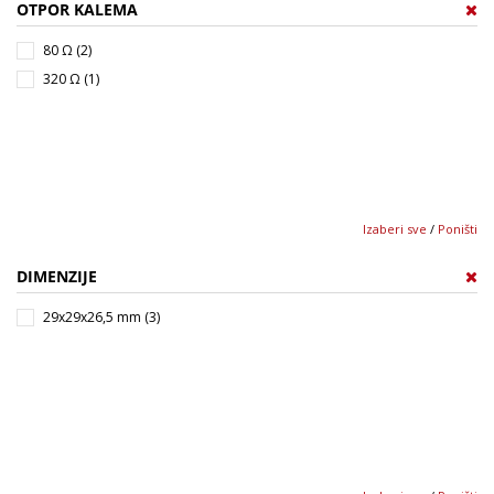
OTPOR KALEMA
80 Ω (2)
320 Ω (1)
Izaberi sve
/
Poništi
DIMENZIJE
29x29x26,5 mm (3)