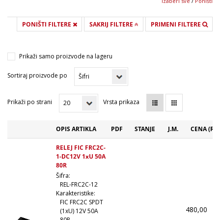
Izaberi sve
/
Poništi
PONIŠTI FILTERE
SAKRIJ FILTERE
PRIMENI FILTERE
Prikaži samo proizvode na lageru
Sortiraj proizvode po
Prikaži po strani
Vrsta prikaza
OPIS ARTIKLA
PDF
STANJE
J.M.
CENA (RS
RELEJ FIC FRC2C-
1-DC12V 1xU 50A
80R
Šifra:
REL-FRC2C-12
Karakteristike:
FIC FRC2C SPDT
480,00
(
(1xU) 12V 50A
80R