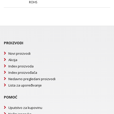
ROHS
PROIZVODI
Novi proizvodi
Akcija
Index proizvoda
Index proizvođača
Nedavno pregledani proizvodi
Lista za upoređivanje
POMOĆ
Uputstvo za kupovinu
Način isporuke