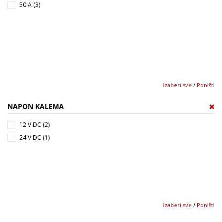
50 A (3)
Izaberi sve
/
Poništi
NAPON KALEMA
12 V DC (2)
24 V DC (1)
Izaberi sve
/
Poništi