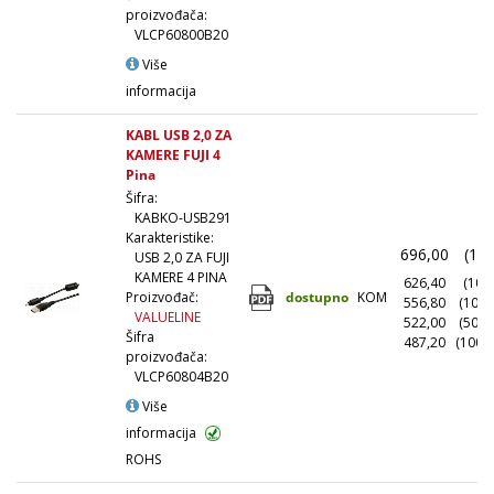
proizvođača:
VLCP60800B20
Više
informacija
KABL USB 2,0 ZA
KAMERE FUJI 4
Pina
Šifra:
KABKO-USB291
Karakteristike:
696,00
(1+)
USB 2,0 ZA FUJI
KAMERE 4 PINA
626,40
(10+)
dostupno
KOM
Proizvođač:
556,80
(100+
VALUELINE
522,00
(500+
Šifra
487,20
(1000
proizvođača:
VLCP60804B20
Više
informacija
ROHS