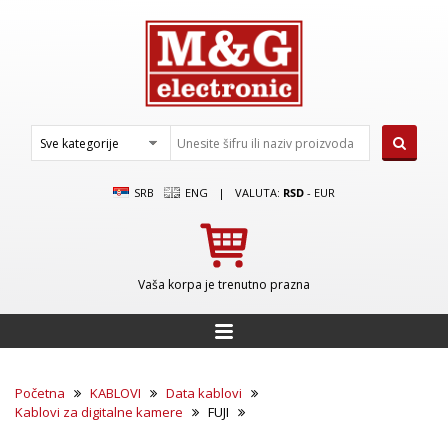
SRB
ENG
|
VALUTA:
RSD
-
EUR
Vaša korpa je trenutno prazna
Početna
KABLOVI
Data kablovi
Kablovi za digitalne kamere
FUJI