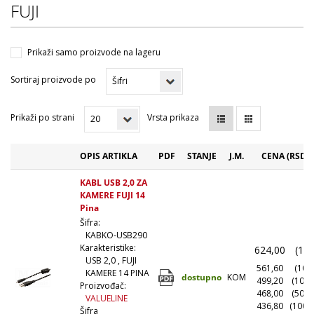
FUJI
Prikaži samo proizvode na lageru
Sortiraj proizvode po
Prikaži po strani
Vrsta prikaza
OPIS ARTIKLA
PDF
STANJE
J.M.
CENA (RSD)
KABL USB 2,0 ZA
KAMERE FUJI 14
Pina
Šifra:
KABKO-USB290
Karakteristike:
624,00
(1+)
USB 2,0 , FUJI
561,60
(10+)
KAMERE 14 PINA
dostupno
KOM
499,20
(100+
Proizvođač:
468,00
(500+
VALUELINE
436,80
(1000
Šifra