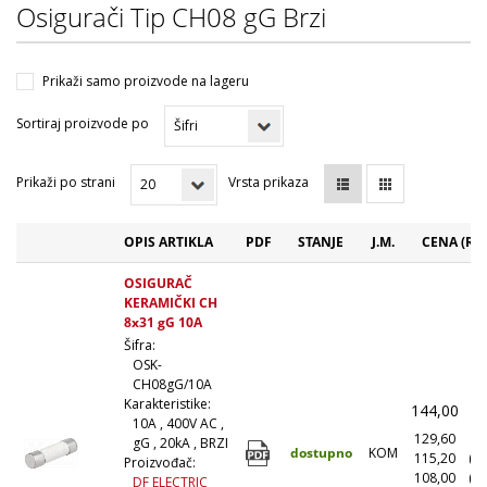
Osigurači Tip CH08 gG Brzi
Prikaži samo proizvode na lageru
Sortiraj proizvode po
Prikaži po strani
Vrsta prikaza
OPIS ARTIKLA
PDF
STANJE
J.M.
CENA (RS
OSIGURAČ
KERAMIČKI CH
8x31 gG 10A
Šifra:
OSK-
CH08gG/10A
Karakteristike:
144,00
(
10A , 400V AC ,
129,60
(1
gG , 20kA , BRZI
dostupno
KOM
115,20
(1
Proizvođač:
108,00
(5
DF ELECTRIC