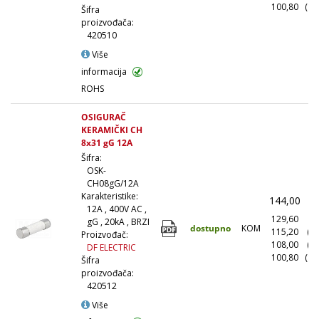
100,80
(10
Šifra
proizvođača:
420510
Više
informacija
ROHS
OSIGURAČ
KERAMIČKI CH
8x31 gG 12A
Šifra:
OSK-
CH08gG/12A
Karakteristike:
144,00
(
12A , 400V AC ,
129,60
(1
gG , 20kA , BRZI
dostupno
KOM
115,20
(1
Proizvođač:
108,00
(5
DF ELECTRIC
100,80
(10
Šifra
proizvođača:
420512
Više