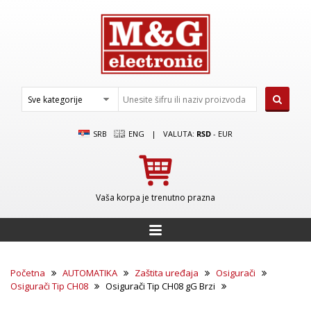
SRB
ENG
|
VALUTA:
RSD
-
EUR
Vaša korpa je trenutno prazna
Početna
AUTOMATIKA
Zaštita uređaja
Osigurači
Osigurači Tip CH08
Osigurači Tip CH08 gG Brzi