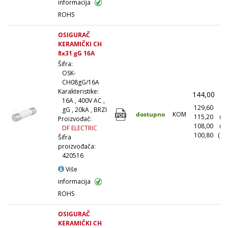
informacija
ROHS
OSIGURAČ
KERAMIČKI CH
8x31 gG 16A
Šifra:
OSK-
CH08gG/16A
Karakteristike:
144,00
(
16A , 400V AC ,
129,60
(1
gG , 20kA , BRZI
dostupno
KOM
115,20
(1
Proizvođač:
108,00
(5
DF ELECTRIC
100,80
(10
Šifra
proizvođača:
420516
Više
informacija
ROHS
OSIGURAČ
KERAMIČKI CH