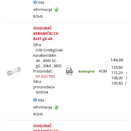
Više
informacija
ROHS
OSIGURAČ
KERAMIČKI CH
8x31 gG 4A
Šifra:
OSK-CH08gG/4A
Karakteristike:
144,00
(
4A , 400V AC ,
gG , 20kA , BRZI
129,60
(1
dostupno
KOM
Proizvođač:
115,20
(1
DF ELECTRIC
108,00
(5
Šifra
100,80
(10
proizvođača:
420504
Više
informacija
ROHS
OSIGURAČ