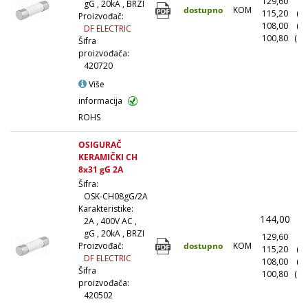
129,60
(1
gG , 20kA , BRZI
dostupno
KOM
115,20
(1
Proizvođač:
108,00
(5
DF ELECTRIC
100,80
(10
Šifra
proizvođača:
420720
Više
informacija
ROHS
OSIGURAČ
KERAMIČKI CH
8x31 gG 2A
Šifra:
OSK-CH08gG/2A
Karakteristike:
144,00
(
2A , 400V AC ,
gG , 20kA , BRZI
129,60
(1
dostupno
KOM
Proizvođač:
115,20
(1
DF ELECTRIC
108,00
(5
Šifra
100,80
(10
proizvođača:
420502