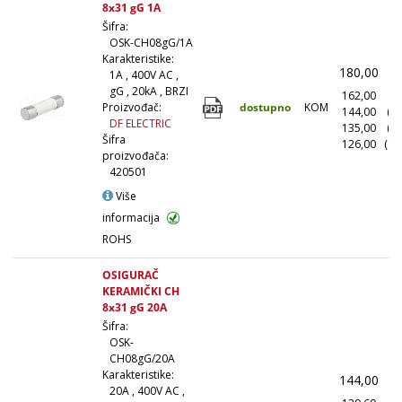
8x31 gG 1A
Šifra:
OSK-CH08gG/1A
Karakteristike:
180,00
(
1A , 400V AC ,
gG , 20kA , BRZI
162,00
(1
dostupno
KOM
Proizvođač:
144,00
(1
DF ELECTRIC
135,00
(5
Šifra
126,00
(10
proizvođača:
420501
Više
informacija
ROHS
OSIGURAČ
KERAMIČKI CH
8x31 gG 20A
Šifra:
OSK-
CH08gG/20A
Karakteristike:
144,00
(
20A , 400V AC ,