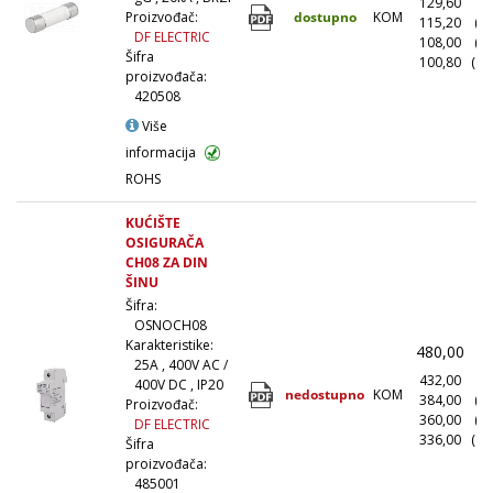
129,60
(1
dostupno
KOM
Proizvođač:
115,20
(1
DF ELECTRIC
108,00
(5
Šifra
100,80
(10
proizvođača:
420508
Više
informacija
ROHS
KUĆIŠTE
OSIGURAČA
CH08 ZA DIN
ŠINU
Šifra:
OSNOCH08
Karakteristike:
480,00
(
25A , 400V AC /
432,00
(1
400V DC , IP20
nedostupno
KOM
384,00
(1
Proizvođač:
360,00
(5
DF ELECTRIC
336,00
(10
Šifra
proizvođača:
485001