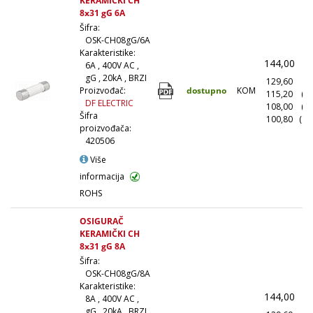
KERAMIČKI CH
8x31 gG 6A
Šifra:
OSK-CH08gG/6A
Karakteristike:
144,00
(
6A , 400V AC ,
gG , 20kA , BRZI
129,60
(1
dostupno
KOM
Proizvođač:
115,20
(1
DF ELECTRIC
108,00
(5
Šifra
100,80
(10
proizvođača:
420506
Više
informacija
ROHS
OSIGURAČ
KERAMIČKI CH
8x31 gG 8A
Šifra:
OSK-CH08gG/8A
Karakteristike:
144,00
(
8A , 400V AC ,
gG , 20kA , BRZI