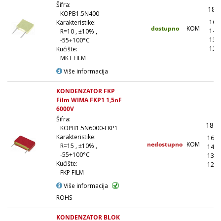
Šifra:
18,
KOPB1.5N400
16,
Karakteristike:
dostupno
KOM
14,
R=10 , ±10% ,
13,
-55+100°C
12,
Kućište:
MKT FILM
Više informacija
KONDENZATOR FKP
Film WIMA FKP1 1,5nF
6000V
Šifra:
180,
KOPB1.5N6000-FKP1
Karakteristike:
162,
nedostupno
KOM
R=15 , ±10% ,
144,
-55+100°C
135,
Kućište:
126,
FKP FILM
Više informacija
ROHS
KONDENZATOR BLOK