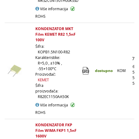
MKS2C041501H00KSSD
Više informacija
ROHS
KONDENZATOR MKT
Film KEMET R82 1,5nF
100V
Šifra:
KOPB1.5N100-R82
Karakteristike:
7,2
R=5,0 , ±10% ,
6,4
-55+100°C
dostupno
KOM
5,7
Proizvođač:
5,4
KEMET
5,0
Šifra
proizvođača:
R82EC1150AA50K
Više informacija
ROHS
KONDENZATOR FKP
Film WIMA FKP1 1,5nF
1600V