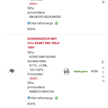
30,
WIMA
Šifra
proizvođača:
MKS4D031002A00KSSD
Više informacija
ROHS
KONDENZATOR MKT
Film KEMET R66 100nF
100V
Šifra:
KOPB100N100-R66
Karakteristike:
21,
R=7,5 , ±10% ,
19,
-55+100°C
dostupno
KOM
17,
Proizvođač:
16,
KEMET
15,
Šifra
proizvođača:
R66ED3100AA7AK
Više informacija
ROHS