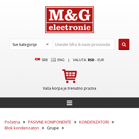
SRB
ENG
|
VALUTA:
RSD
-
EUR
Vaša korpa je trenutno prazna
Početna
PASIVNE KOMPONENTE
KONDENZATORI
Blok kondenzatori
Grupe