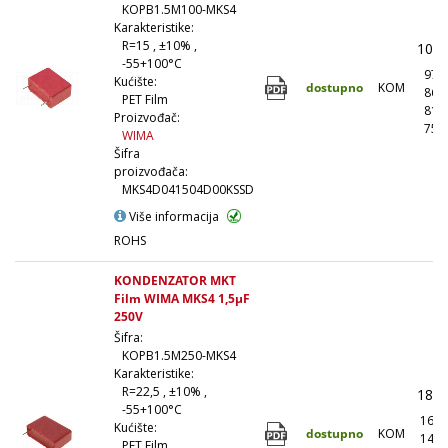
KOPB1.5M100-MKS4
Karakteristike:
R=15 , ±10% ,
108,
-55+100°C
97,
Kućište:
dostupno
KOM
86,
PET Film
81,
Proizvođač:
75,
WIMA
Šifra
proizvođača:
MKS4D041504D00KSSD
Više informacija
ROHS
KONDENZATOR MKT
Film WIMA MKS4 1,5µF
250V
Šifra:
KOPB1.5M250-MKS4
Karakteristike:
R=22,5 , ±10% ,
180,
-55+100°C
162,
Kućište:
dostupno
KOM
144,
PET Film