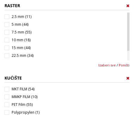
RASTER
3,5x8,5x7,2 mm (4)
4x6x10 mm (1)
2.5 mm (11)
4x8,5x4,6 mm (1)
5 mm (44)
4x9x10 mm (20)
7.5 mm (55)
4x9x10,5 mm (2)
10 mm (18)
4x9x13 mm (10)
15 mm (44)
4,5x9,5x10 mm (2)
22.5 mm (34)
4,5x9,5x7,2 mm (3)
27.5 mm (30)
Izaberi sve
/
Poništi
5x10,5x10,3 mm (3)
37.5 mm (11)
5x10x7,2 mm (3)
KUĆIŠTE
5x11x10 mm (1)
MKT FILM (54)
5x11x13 mm (7)
MMKP FILM (10)
5x11x18 mm (13)
PET Film (55)
5,5x10x4,6 mm (2)
Polypropylen (1)
5,5x14,5x17,5 mm (1)
5,7x12,5x10,3 mm (2)
5,7x2,5x10 mm (1)