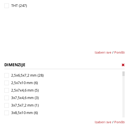
100 nF (21)
1600 V (8)
THT (247)
150 nF (9)
2000 V (20)
220 nF (16)
330 nF (11)
470 nF (17)
680 nF (9)
1 µF (16)
Izaberi sve
/
Poništi
1.5 µF (6)
2.2 µF (9)
DIMENZIJE
3.3 µF (5)
2,5x6,5x7,2 mm (28)
4.7 µF (6)
2,5x7x10 mm (6)
6.8 µF (4)
2,5x7x4,6 mm (5)
10 µF (4)
3x7,5x4,6 mm (3)
15 µF (1)
3x7,5x7,2 mm (1)
22 µF (1)
3x8,5x10 mm (6)
3x8x10 mm (10)
Izaberi sve
/
Poništi
3,5x7,5x7,2 mm (2)