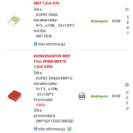
MKT 1,5nF 63V
10,
Šifra:
KOPB1.5N63
9,7
Karakteristike:
dostupno
KOM
8,6
R=5 , ±10% , -55+100°C
8,1
Kućište:
7,5
MKT FILM
Više informacija
KONDENZATOR MKP
Film WIMA MKP10
1,5nF 630V
Šifra:
KOPB1.5N630-MKP10
Karakteristike:
28,
R=7,5 , ±10% ,
25,
-55+100°C
dostupno
KOM
23,
Proizvođač:
21,
WIMA
20,
Šifra
proizvođača:
MKP1J011502C00KSSD
Više informacija