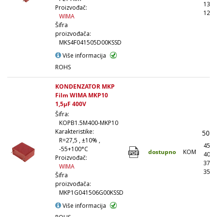
135,
Proizvođač:
126,
WIMA
Šifra
proizvođača:
MKS4F041505D00KSSD
Više informacija
ROHS
KONDENZATOR MKP
Film WIMA MKP10
1,5µF 400V
Šifra:
KOPB1.5M400-MKP10
Karakteristike:
504,
R=27,5 , ±10% ,
453,
-55+100°C
dostupno
KOM
403,
Proizvođač:
378,
WIMA
352,
Šifra
proizvođača:
MKP1G041506G00KSSD
Više informacija