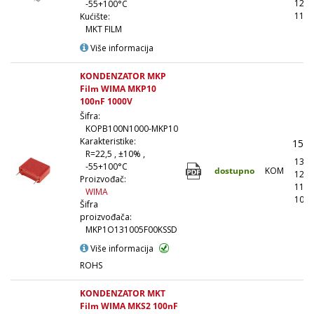
126,
-55+100°C
117,
Kućište:
MKT FILM
Više informacija
KONDENZATOR MKP
Film WIMA MKP10
100nF 1000V
Šifra:
KOPB100N1000-MKP10
Karakteristike:
150,
R=22,5 , ±10% ,
135,
-55+100°C
dostupno
KOM
120,
Proizvođač:
112,
WIMA
105,
Šifra
proizvođača:
MKP1O131005F00KSSD
Više informacija
ROHS
KONDENZATOR MKT
Film WIMA MKS2 100nF