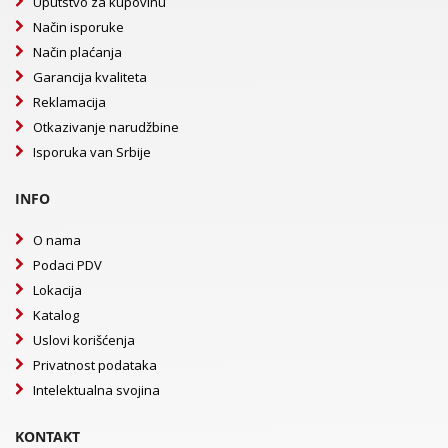
Uputstvo za kupovinu
Način isporuke
Način plaćanja
Garancija kvaliteta
Reklamacija
Otkazivanje narudžbine
Isporuka van Srbije
INFO
O nama
Podaci PDV
Lokacija
Katalog
Uslovi korišćenja
Privatnost podataka
Intelektualna svojina
KONTAKT