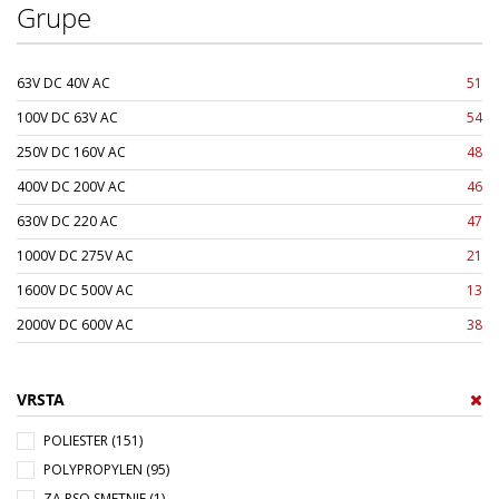
Grupe
63V DC 40V AC
51
100V DC 63V AC
54
250V DC 160V AC
48
400V DC 200V AC
46
630V DC 220 AC
47
1000V DC 275V AC
21
1600V DC 500V AC
13
2000V DC 600V AC
38
VRSTA
POLIESTER (151)
POLYPROPYLEN (95)
ZA RSO SMETNJE (1)