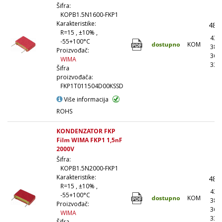
Šifra:
KOPB1.5N1600-FKP1
Karakteristike:
48,
R=15 , ±10% ,
43,
-55+100°C
dostupno
KOM
38,
Proizvođač:
36,
WIMA
33,
Šifra
proizvođača:
FKP1T011504D00KSSD
Više informacija
ROHS
KONDENZATOR FKP
Film WIMA FKP1 1,5nF
2000V
Šifra:
KOPB1.5N2000-FKP1
Karakteristike:
48,
R=15 , ±10% ,
43,
-55+100°C
dostupno
KOM
38,
Proizvođač:
36,
WIMA
33,
Šifra