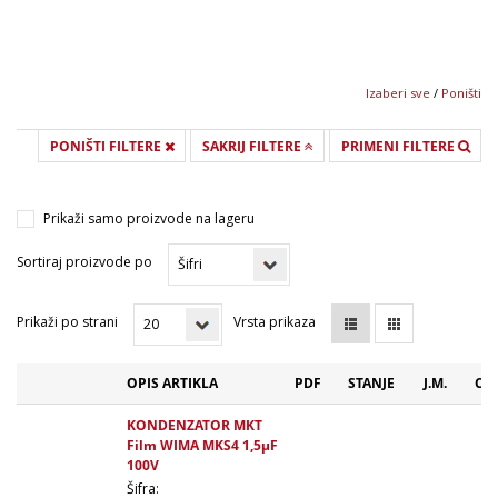
17x29x31,5 mm (3)
17x29x41,5 mm (3)
18x14x7 mm (1)
19x32x41,5 mm (2)
Izaberi sve
/
Poništi
20x40x41,5 mm (1)
PONIŠTI FILTERE
SAKRIJ FILTERE
PRIMENI FILTERE
24x45x41,5 mm (2)
Prikaži samo proizvode na lageru
Sortiraj proizvode po
Prikaži po strani
Vrsta prikaza
OPIS ARTIKLA
PDF
STANJE
J.M.
CEN
KONDENZATOR MKT
Film WIMA MKS4 1,5µF
100V
Šifra: