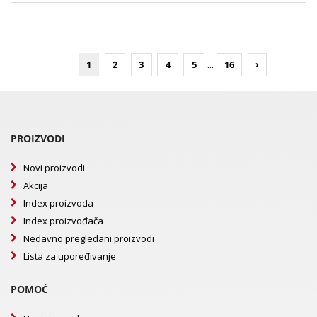
...
1
2
3
4
5
16
›
PROIZVODI
Novi proizvodi
Akcija
Index proizvoda
Index proizvođača
Nedavno pregledani proizvodi
Lista za upoređivanje
POMOĆ