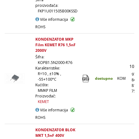
proizvođača:
FKP1U011505B00KSSD
Više informacija
ROHS
KONDENZATOR MKP
Film KEMET R76 1,5nF
2000V
Šifra:
KOPB1.5N2000-R76
108,
Karakteristike:
R=10 , ±10% ,
97,
dostupno
KOM
-55+100°C
86,
Kućište:
81,
MMKP FILM
75,
Proizvođač:
KEMET
Više informacija
ROHS
KONDENZATOR BLOK
MKT 1,5nF 400V