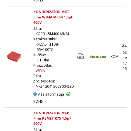
ROHS
KONDENZATOR MKT
Film WIMA MKS4 1,5µF
400V
Šifra:
KOPB1.5M400-MKS4
Karakteristike:
R=27,5 , ±10% ,
228,
-55+100°C
205,
Kućište:
dostupno
KOM
182,
PET Film
171,
Proizvođač:
159,
WIMA
Šifra
proizvođača:
MKS4G041506B00KSSD
Više informacija
ROHS
KONDENZATOR MKP
Film KEMET R75 1,5µF
400V
Šifra: