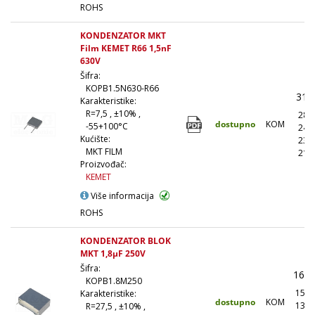
ROHS
KONDENZATOR MKT
Film KEMET R66 1,5nF
630V
Šifra:
KOPB1.5N630-R66
31,
Karakteristike:
R=7,5 , ±10% ,
28,
dostupno
KOM
-55+100°C
24,
Kućište:
23,
MKT FILM
21,
Proizvođač:
KEMET
Više informacija
ROHS
KONDENZATOR BLOK
MKT 1,8µF 250V
Šifra:
168,
KOPB1.8M250
151,
Karakteristike:
dostupno
KOM
134,
R=27,5 , ±10% ,