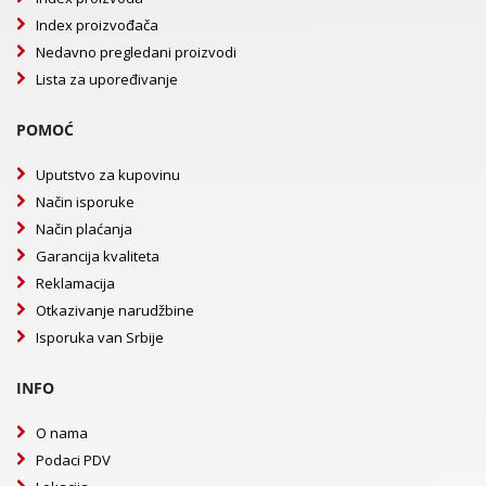
Index proizvođača
Nedavno pregledani proizvodi
Lista za upoređivanje
POMOĆ
Uputstvo za kupovinu
Način isporuke
Način plaćanja
Garancija kvaliteta
Reklamacija
Otkazivanje narudžbine
Isporuka van Srbije
INFO
O nama
Podaci PDV