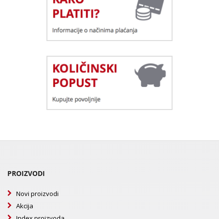
PROIZVODI
Novi proizvodi
Akcija
Index proizvoda