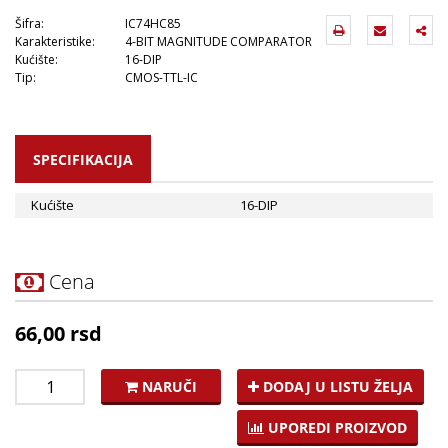
Šifra:
IC74HC85
Karakteristike:
4-BIT MAGNITUDE COMPARATOR
Kućište:
16-DIP
Tip:
CMOS-TTL-IC
SPECIFIKACIJA
Kućište
16-DIP
Cena
66,00 rsd
NARUČI
DODAJ U LISTU ŽELJA
UPOREDI PROIZVOD