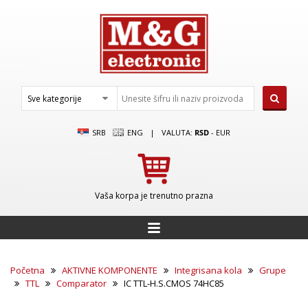
SRB
ENG
|
VALUTA:
RSD
-
EUR
Vaša korpa je trenutno prazna
Početna
AKTIVNE KOMPONENTE
Integrisana kola
Grupe
TTL
Comparator
IC TTL-H.S.CMOS 74HC85