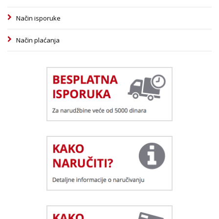
Način isporuke
Način plaćanja