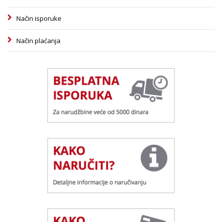
Način isporuke
Način plaćanja