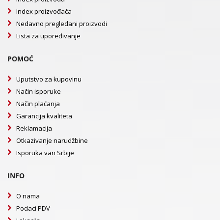
Index proizvođača
Nedavno pregledani proizvodi
Lista za upoređivanje
POMOĆ
Uputstvo za kupovinu
Način isporuke
Način plaćanja
Garancija kvaliteta
Reklamacija
Otkazivanje narudžbine
Isporuka van Srbije
INFO
O nama
Podaci PDV