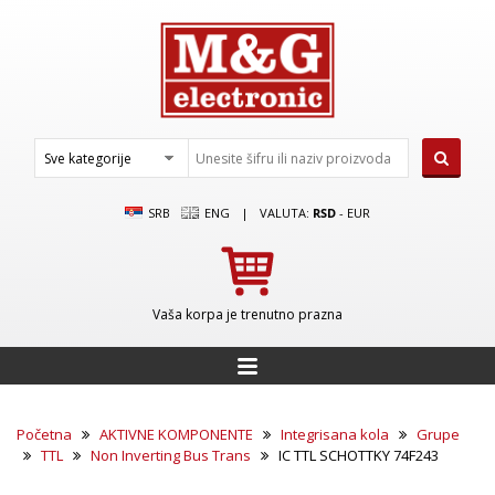
SRB
ENG
|
VALUTA:
RSD
-
EUR
Vaša korpa je trenutno prazna
Početna
AKTIVNE KOMPONENTE
Integrisana kola
Grupe
TTL
Non Inverting Bus Trans
IC TTL SCHOTTKY 74F243