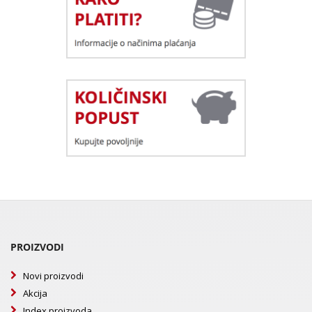
PROIZVODI
Novi proizvodi
Akcija
Index proizvoda