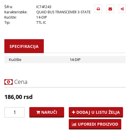
Šifra:
IC74F243
Karakteristike:
QUAD BUS TRANSCEIVER 3-STATE
Kućište:
14-DIP
Tip:
TTL IC
SPECIFIKACIJA
Kućište
14-DIP
Cena
186,00 rsd
NARUČI
DODAJ U LISTU ŽELJA
UPOREDI PROIZVOD