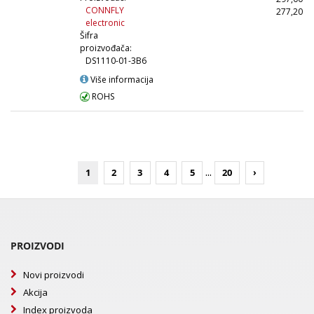
CONNFLY
277,20
(
electronic
Šifra
proizvođača:
DS1110-01-3B6
Više informacija
ROHS
...
1
2
3
4
5
20
›
PROIZVODI
Novi proizvodi
Akcija
Index proizvoda