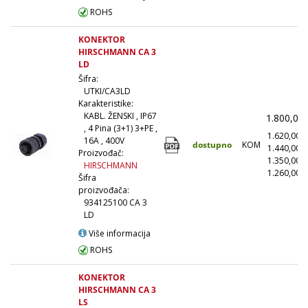
ROHS
KONEKTOR
HIRSCHMANN CA 3
LD
Šifra:
UTKI/CA3LD
Karakteristike:
KABL. ŽENSKI , IP67
1.800,00
, 4 Pina (3+1) 3+PE ,
1.620,00
16A , 400V
dostupno
KOM
1.440,00
Proizvođač:
1.350,00
HIRSCHMANN
1.260,00
(
Šifra
proizvođača:
934125100 CA 3
LD
Više informacija
ROHS
KONEKTOR
HIRSCHMANN CA 3
LS