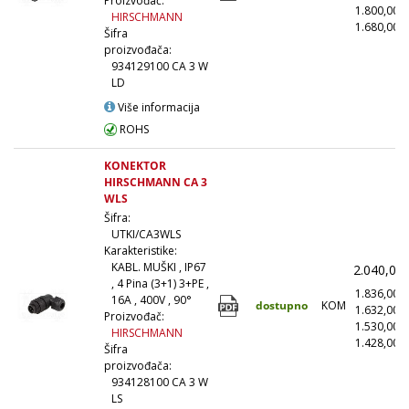
Proizvođač:
1.800,00
HIRSCHMANN
1.680,00
(
Šifra
proizvođača:
934129100 CA 3 W
LD
Više informacija
ROHS
KONEKTOR
HIRSCHMANN CA 3
WLS
Šifra:
UTKI/CA3WLS
Karakteristike:
KABL. MUŠKI , IP67
2.040,00
, 4 Pina (3+1) 3+PE ,
1.836,00
16A , 400V , 90°
dostupno
KOM
1.632,00
Proizvođač:
1.530,00
HIRSCHMANN
1.428,00
(
Šifra
proizvođača:
934128100 CA 3 W
LS