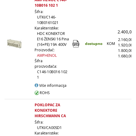
10B016 102 1
Šifra:
UTKI/C146-
10B0161021
Karakteristike:
2.400,00
HDC KONEKTOR
E16 ŽENSKI 16 Pina
2.160,00
dostupno
KOM
(16+PE) 19A 400V
1.920,00
Proizvođač:
1.800,00
AMPHENOL
1.680,00
(
Šifra
proizvođača:
C146-10B016 102
1
Više informacija
ROHS
POKLOPAC ZA
KONEKTORE
HIRSCHMANN CA
Šifra:
UTKI/CA00SD1
Karakteristike: