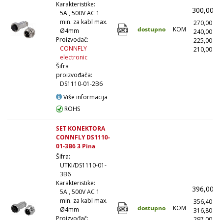
Karakteristike:
300,00
5A , 500V AC 1
min. za kabl max.
270,00
dostupno
KOM
Ø4mm
240,00
Proizvođač:
225,00
CONNFLY
210,00
(
electronic
Šifra
proizvođača:
DS1110-01-2B6
Više informacija
ROHS
SET KONEKTORA
CONNFLY DS1110-
01-3B6 3 Pina
Šifra:
UTKI/DS1110-01-
3B6
Karakteristike:
396,00
5A , 500V AC 1
min. za kabl max.
356,40
dostupno
KOM
Ø4mm
316,80
Proizvođač:
297,00