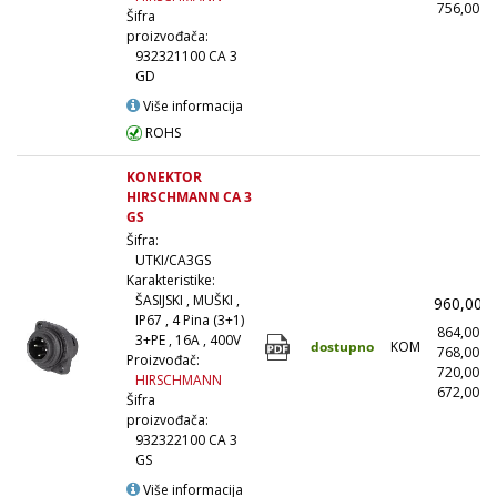
756,00
(
Šifra
proizvođača:
932321100 CA 3
GD
Više informacija
ROHS
KONEKTOR
HIRSCHMANN CA 3
GS
Šifra:
UTKI/CA3GS
Karakteristike:
ŠASIJSKI , MUŠKI ,
960,00
IP67 , 4 Pina (3+1)
864,00
3+PE , 16A , 400V
dostupno
KOM
768,00
Proizvođač:
720,00
HIRSCHMANN
672,00
(
Šifra
proizvođača:
932322100 CA 3
GS
Više informacija