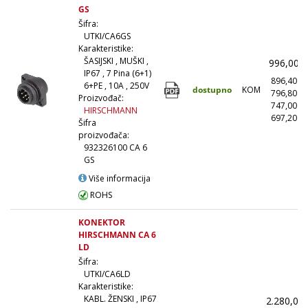
GS
Šifra:
UTKI/CA6GS
Karakteristike:
ŠASIJSKI , MUŠKI ,
996,00
IP67 , 7 Pina (6+1)
896,40
6+PE , 10A , 250V
dostupno
KOM
796,80
Proizvođač:
747,00
HIRSCHMANN
697,20
(
Šifra
proizvođača:
932326100 CA 6
GS
Više informacija
ROHS
KONEKTOR
HIRSCHMANN CA 6
LD
Šifra:
UTKI/CA6LD
Karakteristike:
KABL. ŽENSKI , IP67
2.280,00