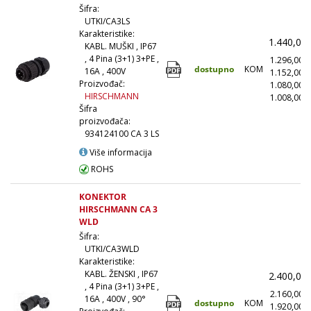
Šifra:
UTKI/CA3LS
Karakteristike:
1.440,00
KABL. MUŠKI , IP67
, 4 Pina (3+1) 3+PE ,
1.296,00
dostupno
KOM
16A , 400V
1.152,00
Proizvođač:
1.080,00
HIRSCHMANN
1.008,00
(
Šifra
proizvođača:
934124100 CA 3 LS
Više informacija
ROHS
KONEKTOR
HIRSCHMANN CA 3
WLD
Šifra:
UTKI/CA3WLD
Karakteristike:
KABL. ŽENSKI , IP67
2.400,00
, 4 Pina (3+1) 3+PE ,
2.160,00
16A , 400V , 90°
dostupno
KOM
1.920,00