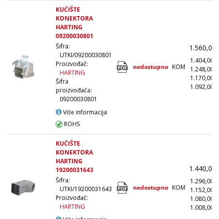
KUĆIŠTE
KONEKTORA
HARTING
09200030801
Šifra:
1.560,00
UTKI/09200030801
1.404,00
Proizvođač:
nedostupno
KOM
1.248,00
HARTING
1.170,00
Šifra
1.092,00
(
proizvođača:
09200030801
Više informacija
ROHS
KUĆIŠTE
KONEKTORA
HARTING
1.440,00
19200031643
Šifra:
1.296,00
nedostupno
KOM
UTKI/19200031643
1.152,00
Proizvođač:
1.080,00
HARTING
1.008,00
(