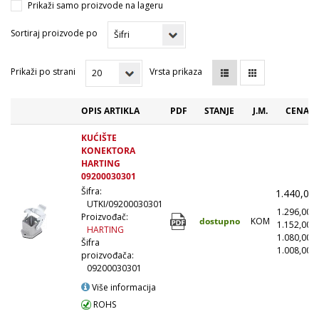
Prikaži samo proizvode na lageru
Sortiraj proizvode po
Prikaži po strani
Vrsta prikaza
OPIS ARTIKLA
PDF
STANJE
J.M.
CENA (
KUĆIŠTE
KONEKTORA
HARTING
09200030301
Šifra:
1.440,00
UTKI/09200030301
1.296,00
Proizvođač:
dostupno
KOM
1.152,00
HARTING
1.080,00
Šifra
1.008,00
(
proizvođača:
09200030301
Više informacija
ROHS