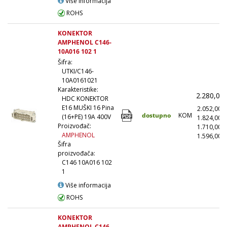
Više informacija
ROHS
KONEKTOR
AMPHENOL C146-
10A016 102 1
Šifra:
UTKI/C146-
10A0161021
Karakteristike:
2.280,00
HDC KONEKTOR
E16 MUŠKI 16 Pina
2.052,00
dostupno
KOM
(16+PE) 19A 400V
1.824,00
Proizvođač:
1.710,00
AMPHENOL
1.596,00
(
Šifra
proizvođača:
C146 10A016 102
1
Više informacija
ROHS
KONEKTOR
AMPHENOL C146-