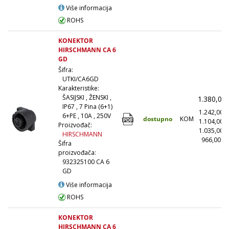
Više informacija
ROHS
KONEKTOR
HIRSCHMANN CA 6
GD
Šifra:
UTKI/CA6GD
Karakteristike:
ŠASIJSKI , ŽENSKI ,
1.380,00
IP67 , 7 Pina (6+1)
1.242,00
6+PE , 10A , 250V
dostupno
KOM
1.104,00
Proizvođač:
1.035,00
HIRSCHMANN
966,00
(
Šifra
proizvođača:
932325100 CA 6
GD
Više informacija
ROHS
KONEKTOR
HIRSCHMANN CA 6