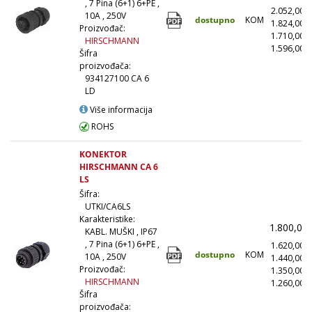
, 7 Pina (6+1) 6+PE ,
2.052,00
10A , 250V
dostupno
KOM
1.824,00
Proizvođač:
1.710,00
HIRSCHMANN
1.596,00
(
Šifra
proizvođača:
934127100 CA 6
LD
Više informacija
ROHS
KONEKTOR
HIRSCHMANN CA 6
LS
Šifra:
UTKI/CA6LS
Karakteristike:
1.800,00
KABL. MUŠKI , IP67
, 7 Pina (6+1) 6+PE ,
1.620,00
dostupno
KOM
10A , 250V
1.440,00
Proizvođač:
1.350,00
HIRSCHMANN
1.260,00
(
Šifra
proizvođača: