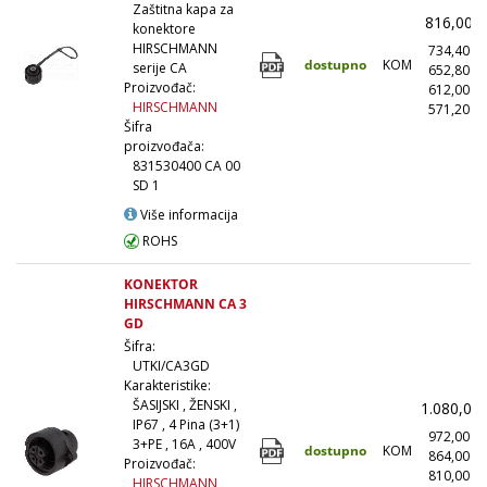
Zaštitna kapa za
816,00
konektore
HIRSCHMANN
734,40
dostupno
KOM
serije CA
652,80
Proizvođač:
612,00
HIRSCHMANN
571,20
(
Šifra
proizvođača:
831530400 CA 00
SD 1
Više informacija
ROHS
KONEKTOR
HIRSCHMANN CA 3
GD
Šifra:
UTKI/CA3GD
Karakteristike:
ŠASIJSKI , ŽENSKI ,
1.080,00
IP67 , 4 Pina (3+1)
972,00
3+PE , 16A , 400V
dostupno
KOM
864,00
Proizvođač:
810,00
HIRSCHMANN