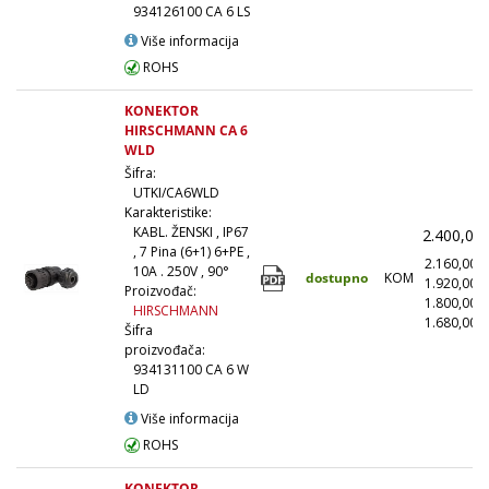
934126100 CA 6 LS
Više informacija
ROHS
KONEKTOR
HIRSCHMANN CA 6
WLD
Šifra:
UTKI/CA6WLD
Karakteristike:
KABL. ŽENSKI , IP67
2.400,00
, 7 Pina (6+1) 6+PE ,
2.160,00
10A . 250V , 90°
dostupno
KOM
1.920,00
Proizvođač:
1.800,00
HIRSCHMANN
1.680,00
(
Šifra
proizvođača:
934131100 CA 6 W
LD
Više informacija
ROHS
KONEKTOR