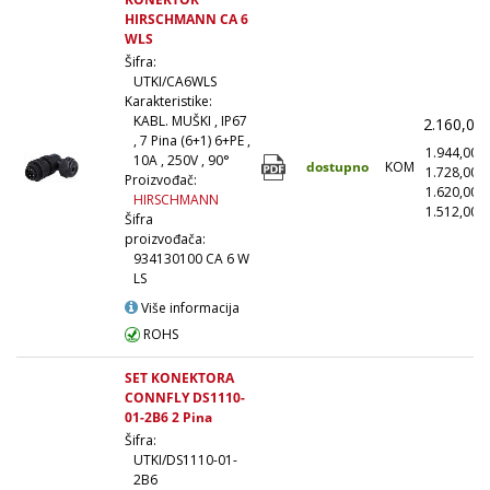
HIRSCHMANN CA 6
WLS
Šifra:
UTKI/CA6WLS
Karakteristike:
KABL. MUŠKI , IP67
2.160,00
, 7 Pina (6+1) 6+PE ,
1.944,00
10A , 250V , 90°
dostupno
KOM
1.728,00
Proizvođač:
1.620,00
HIRSCHMANN
1.512,00
(
Šifra
proizvođača:
934130100 CA 6 W
LS
Više informacija
ROHS
SET KONEKTORA
CONNFLY DS1110-
01-2B6 2 Pina
Šifra:
UTKI/DS1110-01-
2B6