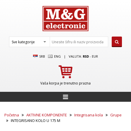
SRB
ENG
|
VALUTA:
RSD
-
EUR
Vaša korpa je trenutno prazna
Početna
AKTIVNE KOMPONENTE
Integrisana kola
Grupe
INTEGRISANO KOLO U 175 M