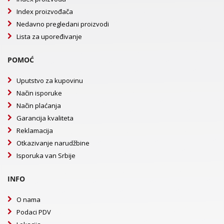
Index proizvođača
Nedavno pregledani proizvodi
Lista za upoređivanje
POMOĆ
Uputstvo za kupovinu
Način isporuke
Način plaćanja
Garancija kvaliteta
Reklamacija
Otkazivanje narudžbine
Isporuka van Srbije
INFO
O nama
Podaci PDV