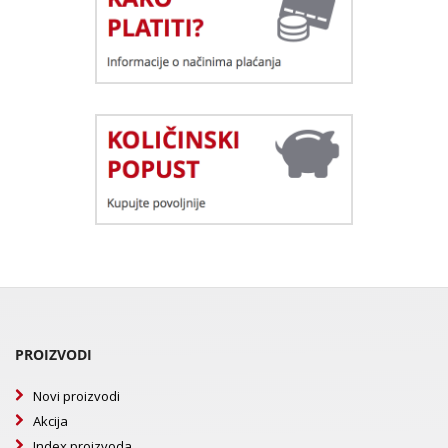
PROIZVODI
Novi proizvodi
Akcija
Index proizvoda