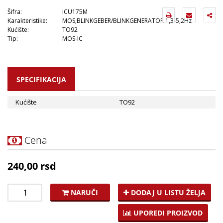
Šifra:
ICU175M
Karakteristike:
MOS,BLINKGEBER/BLINKGENERATOR 1,3-5,2Hz
Kućište:
TO92
Tip:
MOS-IC
SPECIFIKACIJA
Kućište
TO92
Cena
240,00 rsd
NARUČI
DODAJ U LISTU ŽELJA
UPOREDI PROIZVOD