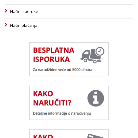
Način isporuke
Način plaćanja