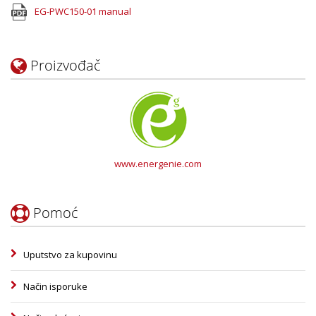
EG-PWC150-01 manual
Proizvođač
www.energenie.com
Pomoć
Uputstvo za kupovinu
Način isporuke