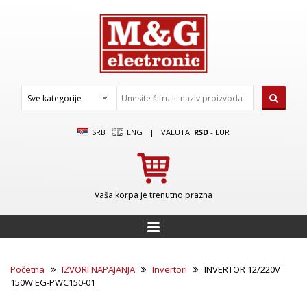
SRB
ENG
|
VALUTA:
RSD
-
EUR
Vaša korpa je trenutno prazna
Početna
IZVORI NAPAJANJA
Invertori
INVERTOR 12/220V
150W EG-PWC150-01