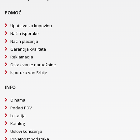
POMOĆ
Uputstvo za kupovinu
Način isporuke
Način plaćanja
Garancija kvaliteta
Reklamacija
Otkazivanje narudžbine
Isporuka van Srbije
INFO
O nama
Podaci PDV
Lokacija
Katalog
Uslovi korišćenja
Privatnost podataka