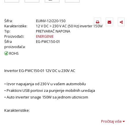
Šifra:
EUINV-12/220-150
Karakteristike:
12 V DC > 230 V AC (50 Hz) inverter 150W
Tip:
PRETVARAČ NAPONA
Proizvođači:
ENERGENIE
Šifra
EG-PWC150-01
proizvođača:
ROHS
Invertor EG-PWC150-01 12V DC u 230V AC
• Izvor napajanja od 230 V u vašem automobilu
• Prakticni USB portovi za punjenje mobilnih uredaja
• Auto inverter snage 150W sa jednom uticnicom
Karakteristike:
• Omogucava povezivanje bilo koje elektronike napajane
Pročitaj više
naizmenicnom strujom (max. 150W), kao što su prenosivi racunari,